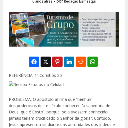
por
6 anos atrás
Redação Eismeaqui
REFERÊNCIA: 1ª Corintios 2.8
PROBLEMA: O apóstolo afirma que “nenhum
dos
poderosos deste século conheceu [a sabedoria de
Deus, que é Cristo]; porque, se a tivessem conhecido,
jamais teriam crucificado o Senhor
da glória”. Contudo,
Jesus apresentou-se dian
te das autoridades dos judeus e