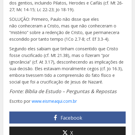
dos gentios, incluindo Pilatos, Herodes e Caifás (cf. Mt 26-
27;
Mc 14-15; Lc 22-23; Jo 18-19).
SOLUÇÃO: Primeiro, Paulo não disse que eles
não
conheceram a Cristo, mas que não conheceram o
“mistério” sobre a redenção de Cristo, que permanecera
escondido por tanto tempo (1Co 2.7-8; cf. Ef 3.3-4).
Segundo eles sabiam que tinham consentido que Cristo
fosse crucificado (cf. Mt 21.38), mas o fizeram “por
ignorância” (cf. At 3.17), desconhecendo as implicações de
sua decisão. Eles estavam moralmente cegos (cf. Jo 16.3),
embora tivessem tido a compreensão do fato físico e
social que foi a crucificação de Jesus de Nazaré.
Fonte: Bíblia de Estudo – Perguntas & Repostas
Escrito por
www.eismeaqui.com.br
Facebook
X