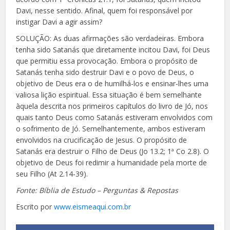
Davi, nesse sentido. Afinal, quem foi responsável por
instigar Davi a agir assim?
SOLUÇÃO: As duas afirmações são verdadeiras. Em
bora
tenha sido Satanás que diretamente incitou Davi, foi Deus
que permitiu essa provocação. Embora o propósito de
Satanás tenha sido destruir Davi e o povo de Deus, o
objetivo de Deus era o de
humilhá-los e ensinar-lhes uma
valiosa lição espiritual. Essa situação é bem semelhante
àquela descrita nos primeiros capítulos do livro de Jó, nos
quais tanto Deus como Satanás estiveram envolvidos
com
o sofrimento de Jó. Semelhantemente, ambos estiveram
envolvidos na crucificação de Jesus. O
propósito de
Satanás era destruir o Filho de Deus (Jo 13.2; 1ª Co 2.8). O
objetivo de Deus foi redimir a
humanidade pela morte de
seu Filho (At 2.14-39).
Fonte: Bíblia de Estudo – Perguntas & Repostas
Escrito por
www.eismeaqui.com.br