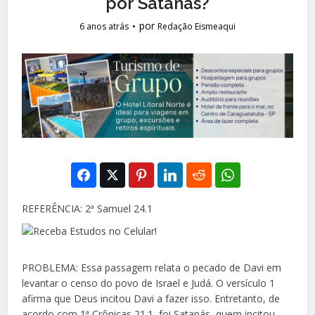
por Satanás?
por
6 anos atrás
Redação Eismeaqui
REFERÊNCIA: 2ª Samuel 24.1
PROBLEMA: Essa passagem relata o pecado de Davi em
levantar o censo do povo de Israel e Judá. O versículo 1
afirma que Deus incitou Davi a fazer
isso. Entretanto, de
acordo com 1ª Crônicas 21.1, foi Satanás, quem incitou