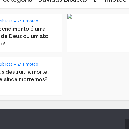
íblicas – 2ª Timóteo
pendimento é uma
 de Deus ou um ato
o?
íblicas – 2ª Timóteo
us destruiu a morte,
e ainda morremos?