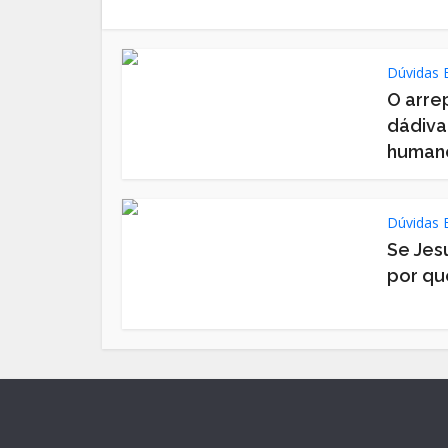
Dúvidas B
O arre
dádiva
human
Dúvidas B
Se Jes
por qu