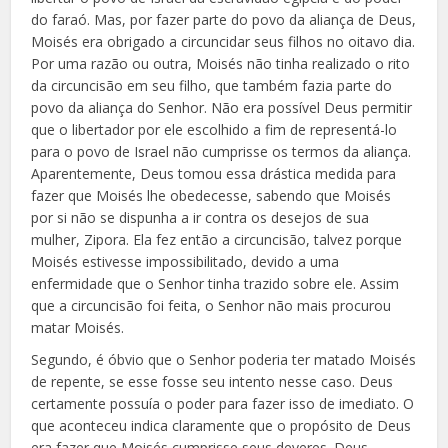
do faraó. Mas, por fazer parte do povo da aliança de Deus,
Moisés era obrigado a circuncidar seus filhos no oitavo dia.
Por uma razão ou outra, Moisés não tinha realizado o rito
da circuncisão em seu filho, que também fazia parte do
povo da aliança do Senhor. Não era possível Deus permitir
que o libertador por ele escolhido a fim de representá-lo
para o povo de Israel não cumprisse os termos da aliança.
Aparentemente, Deus tomou essa drástica medida para
fazer que Moisés lhe obedecesse, sabendo que Moisés
por si não se dispunha a ir contra os desejos de sua
mulher, Zipora. Ela fez então a circuncisão, talvez porque
Moisés estivesse impossibilitado, devido a uma
enfermidade que o Senhor tinha trazido sobre ele. Assim
que a circuncisão foi feita, o Senhor não mais procurou
matar Moisés.
Segundo, é óbvio que o Senhor poderia ter matado Moisés
de repente, se esse fosse seu intento nesse caso. Deus
certamente possuía o poder para fazer isso de imediato. O
que aconteceu indica claramente que o propósito de Deus
era fazer que Moisés cumprisse seus deveres. Deus