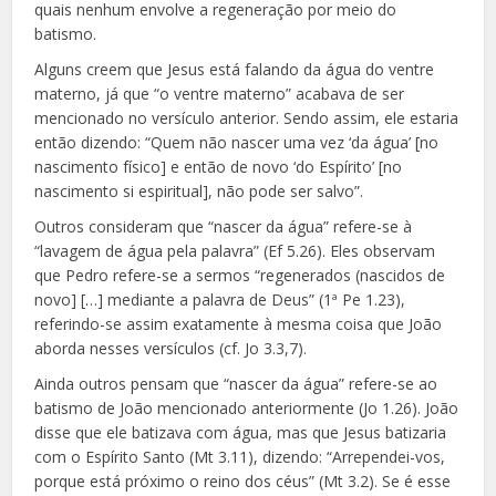
quais nenhum envolve a regeneração por meio do
batismo.
Alguns creem que Jesus está falando da água do ventre
materno, já que “o ventre materno” acabava de ser
mencionado no versículo anterior. Sendo assim, ele estaria
então dizendo: “Quem não nascer uma vez ‘da água’ [no
nascimento físi
co] e então de novo ‘do Espírito’ [no
nascimento si espiritual], não pode ser salvo”.
Outros consideram que “nascer da água” refere-se à
“lavagem de água pela palavra” (Ef 5.26). Eles observam
que Pedro refere-se a sermos “regenerados (nascidos de
novo] […] mediante a palavra de Deus” (1ª Pe 1.23),
referindo-se assim exatamente à mesma coisa que João
aborda nesses versículos (cf. Jo 3.3,7).
Ainda outros pensam que “nascer da água” refere-se ao
batismo de João mencionado anteriormente (Jo 1.26). João
disse que ele batizava com água, mas que Jesus batizaria
com o Espírito Santo (Mt 3.11), dizendo: “Arrependei-vos,
porque está próximo o reino dos céus” (Mt 3.2). Se é esse