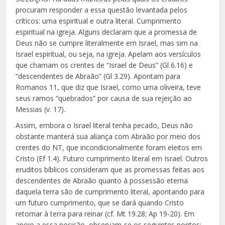
procuram responder a essa questão levantada pelos
críticos: uma espiritual e outra literal. Cumprimento
espiritual na igreja. Alguns declaram que a promessa de
Deus não se cumpre literalmente em Israel, mas sim na
Israel espiritual, ou seja, na igreja. Apelam aos versículos
que chamam os crentes de “Israel de Deus” (Gl 6.16) e
“descendentes de Abraão” (Gl 3.29). Apontam para
Romanos 11, que diz que Israel, como uma oliveira, teve
seus ramos “quebrados” por causa de sua rejeição ao
Messias (v. 17).
Assim, embora o Israel literal tenha pecado, Deus não
obstante manterá sua aliança com Abraão por meio dos
crentes do NT, que incondicionalmente foram eleitos em
Cristo (Ef 1.4). Futuro cumprimento literal em Israel. Outros
eruditos bíblicos consideram que as promessas feitas aos
descendentes de Abraão quanto à possessão eterna
daquela terra são de cumprimento literal, apontando para
um futuro cumprimento, que se dará quando Cristo
retornar à terra para reinar (cf. Mt 19.28; Ap 19-20). Em
apoio a essa posição, observam-se os seguintes pontos: