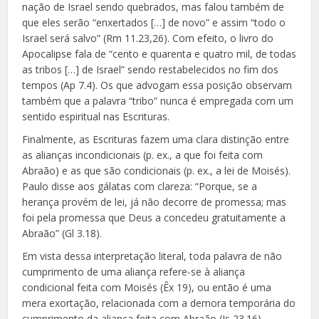
nação de Israel sendo quebrados, mas falou também de
que eles serão “enxertados […] de novo” e assim “todo o
Israel será salvo” (Rm 11.23,26). Com efeito, o livro do
Apocalipse fala de “cento e quarenta e quatro mil, de todas
as tribos […] de Israel” sendo restabelecidos no fim dos
tempos (Ap 7.4). Os que advogam essa posição observam
também que a palavra “tribo” nunca é empregada com um
sentido espiritual nas Escrituras.
Finalmente, as Escrituras fazem uma clara distinção entre
as alianças incondicionais (p. ex., a que foi feita com
Abraão) e as que são condicionais (p. ex., a lei de Moisés).
Paulo disse aos gálatas com clareza: “Porque, se a
herança provém de lei, já não decorre de promessa; mas
foi pela promessa que Deus a concedeu gratuitamente a
Abraão” (Gl 3.18).
Em vista dessa interpretação literal, toda palavra de não
cumprimento de uma aliança refere-se à aliança
condicional feita com Moisés (Êx 19), ou então é uma
mera exortação, relacionada com a demora temporária do
cumprimento da aliança feita com Abraão (Js 23.16).