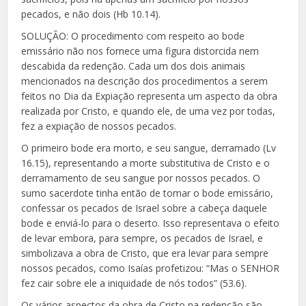
pecados, e não dois (Hb 10.14).
SOLUÇÃO: O procedimento com respeito ao bode
emissário não nos fornece uma figura distorcida nem
descabida da redenção. Cada um dos dois animais
mencionados na descrição dos procedimentos a serem
feitos no Dia da Expiação repre
senta um aspecto da obra
realizada por Cristo, e quando ele, de uma vez por todas,
fez a expiação de nossos pecados.
O primeiro bode era morto, e seu sangue, derramado (Lv
16.15), representando a morte substitutiva de Cristo e o
derramamento de seu sangue por nossos pecados. O
sumo sacerdote tinha então de tomar o bode emissário,
confessar os pecados de Israel sobre a cabeça daquele
bode e enviá-lo para o deserto. Isso representava o efeito
de levar embora, para sempre, os pecados de Israel, e
simbolizava a obra de Cristo, que era levar para sempre
nossos pecados, como Isaías profetizou: “Mas o SENHOR
fez cair sobre ele a iniquidade de nós todos” (53.6).
Os vários aspectos da obra de Cristo na redenção são