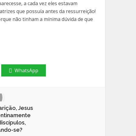
parecesse, a cada vez eles estavam
trizes que possuía antes da ressurreição!
orque não tinham a mínima dúvida de que
WhatsApp
rição, Jesus
entinamente
iscípulos,
ando-se?