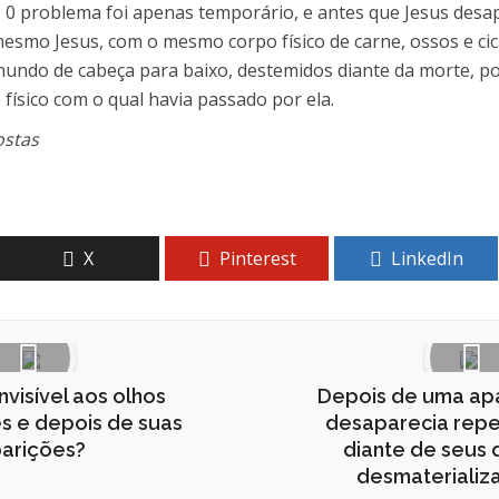
: 0 problema foi apenas temporário, e antes que Jesus desa
smo Jesus, com o mesmo corpo físico de carne, ossos e cica
 mundo de cabeça para baixo, destemidos diante da morte, p
ísico com o qual havia passado por ela.
ostas
X
Pinterest
LinkedIn
nvisível aos olhos
Depois de uma apa
es e depois de suas
desaparecia rep
arições?
diante de seus d
desmaterializ