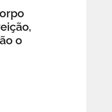
corpo
reição,
não o