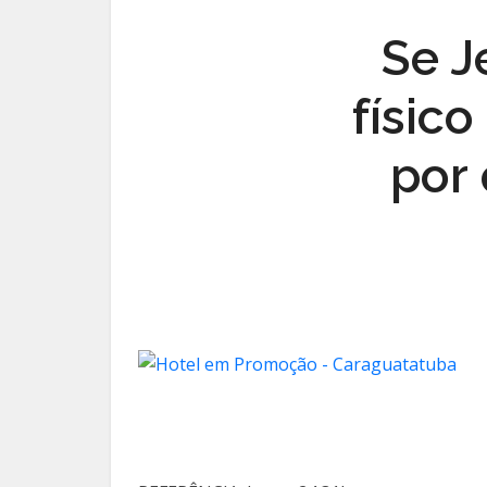
Se J
físico
por 