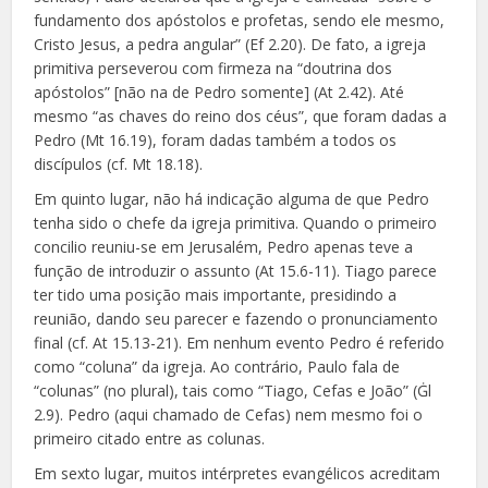
fundamento dos apóstolos e profetas, sendo ele mesmo,
Cristo Jesus, a pedra angular” (Ef 2.20). De fato, a igreja
primitiva perseverou com firmeza na “doutrina dos
apóstolos” [não na de Pedro somente] (At 2.42). Até
mesmo “as chaves do reino dos céus”, que foram dadas a
Pedro (Mt 16.19), foram dadas também a todos os
discípulos (cf. Mt 18.18).
Em quinto lugar, não há indicação alguma de que Pedro
tenha sido o chefe da igreja primitiva. Quando o primeiro
concilio reuniu-se em Jerusalém, Pedro apenas teve a
função de introduzir o assunto (At 15.6-11). Tiago parece
ter tido uma posição mais importante, presidindo a
reunião, dando seu parecer e fazendo o pronunciamento
final (cf. At 15.13-21). Em nenhum evento Pedro é referido
como “coluna” da igreja. Ao contrário, Paulo fala de
“colunas” (no plural), tais como “Tiago, Cefas e João” (Ġl
2.9). Pedro (aqui chamado de Cefas) nem mesmo foi o
primeiro citado entre as colunas.
Em sexto lugar, muitos intérpretes evangélicos acreditam