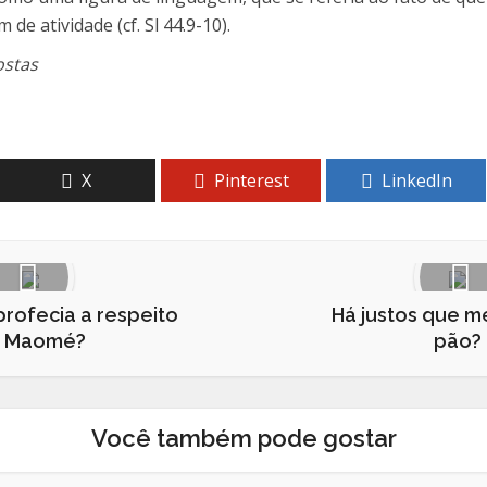
e atividade (cf. Sl 44.9-10).
ostas
X
Pinterest
LinkedIn
profecia a respeito
Há justos que 
 Maomé?
pão?
Você também pode gostar