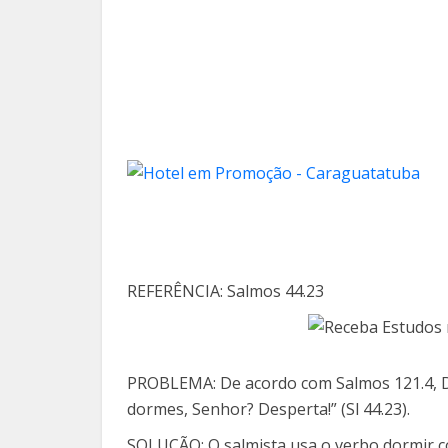
REFERÊNCIA: Salmos 44.23
PROBLEMA: De acordo com Salmos 121.4, De
dor
mes, Senhor? Desperta!” (Sl 44.23).
SOLUÇÃO: O salmista usa o verbo dormir