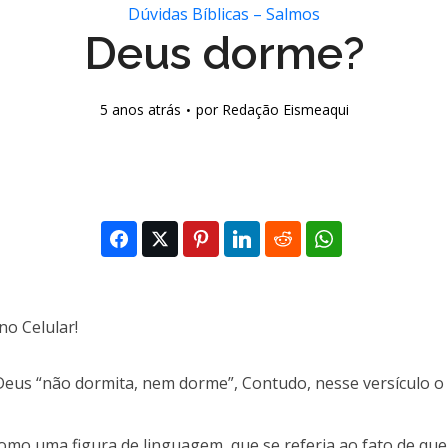
Dúvidas Bíblicas – Salmos
Deus dorme?
5 anos atrás
por
Redação Eismeaqui
us “não dormita, nem dorme”, Contudo, nesse versículo o s
 como uma
figura de linguagem, que se referia ao fato de qu