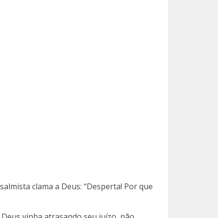
almista clama a Deus: “Desperta! Por que
e Deus vinha atrasando seu juízo, não