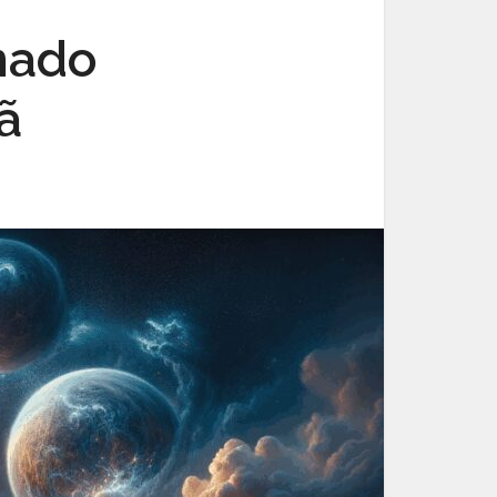
mado
ã