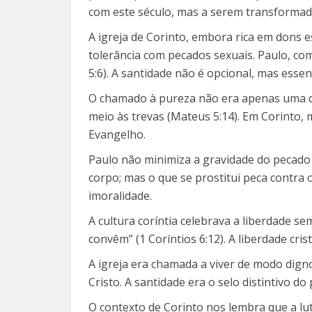
com este século, mas a serem transformad
A igreja de Corinto, embora rica em dons esp
tolerância com pecados sexuais. Paulo, co
5:6). A santidade não é opcional, mas esse
O chamado à pureza não era apenas uma qu
meio às trevas (Mateus 5:14). Em Corinto,
Evangelho.
Paulo não minimiza a gravidade do pecado
corpo; mas o que se prostitui peca contra 
imoralidade.
A cultura coríntia celebrava a liberdade se
convêm” (1 Coríntios 6:12). A liberdade cri
A igreja era chamada a viver de modo digno
Cristo. A santidade era o selo distintivo d
O contexto de Corinto nos lembra que a lu