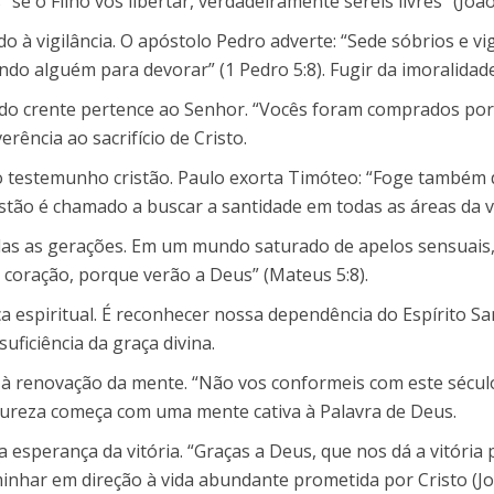
“se o Filho vos libertar, verdadeiramente sereis livres” (João
 vigilância. O apóstolo Pedro adverte: “Sede sóbrios e vig
o alguém para devorar” (1 Pedro 5:8). Fugir da imoralidade
do crente pertence ao Senhor. “Vocês foram comprados por pr
rência ao sacrifício de Cristo.
 testemunho cristão. Paulo exorta Timóteo: “Foge também d
ristão é chamado a buscar a santidade em todas as áreas da v
odas as gerações. Em um mundo saturado de apelos sensuais
coração, porque verão a Deus” (Mateus 5:8).
ça espiritual. É reconhecer nossa dependência do Espírito Sa
suficiência da graça divina.
 renovação da mente. “Não vos conformeis com este século
pureza começa com uma mente cativa à Palavra de Deus.
a esperança da vitória. “Graças a Deus, que nos dá a vitória
aminhar em direção à vida abundante prometida por Cristo (Jo