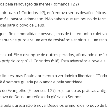
os pela renovação da mente (Romanos 12:2).
irituais (1 Coríntios 1:7), enfrentava sérios desafios éticos. 
mo fiel pastor, admoesta: “Não sabeis que um pouco de ferme
ncial para o povo de Deus.
estão de moralidade pessoal, mas de testemunho coletivo.
 manter-se puro era um ato de resistência espiritual, um t
 sexual. Ele o distingue de outros pecados, afirmando que 
o próprio corpo” (1 Coríntios 6:18). Esta advertência revela
m limites, mas Paulo apresenta a verdadeira liberdade: “Toda
stã é sempre guiada pelo amor e pela santidade.
 do Evangelho (Filipenses 1:27), rejeitando as práticas an
o povo de Deus, um reflexo da glória do Senhor.
ta pela pureza não é nova. Desde os primórdios, o povo de