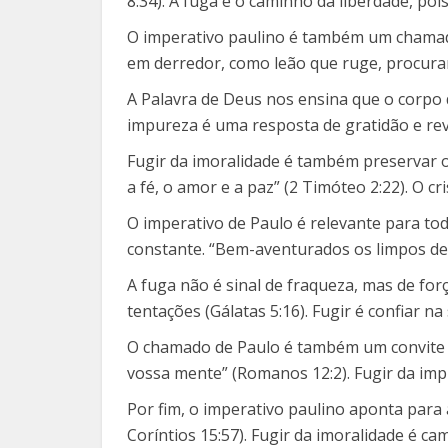
8:34). A fuga é o caminho da liberdade, pois 
O imperativo paulino é também um chamado à
em derredor, como leão que ruge, procurand
A Palavra de Deus nos ensina que o corpo 
impureza é uma resposta de gratidão e reve
Fugir da imoralidade é também preservar o
a fé, o amor e a paz” (2 Timóteo 2:22). O c
O imperativo de Paulo é relevante para t
constante. “Bem-aventurados os limpos de 
A fuga não é sinal de fraqueza, mas de for
tentações (Gálatas 5:16). Fugir é confiar na 
O chamado de Paulo é também um convite à
vossa mente” (Romanos 12:2). Fugir da im
Por fim, o imperativo paulino aponta para 
Coríntios 15:57). Fugir da imoralidade é c