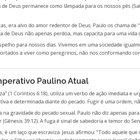
avra de Deus permanece como lâmpada para os nossos pés (S
zas, era alvo do amor redentor de Deus. Paulo os chama de 
raça de Deus não apenas perdoa, mas capacita para uma vida 
espelho para nossos dias. Vivemos em uma sociedade igual
xortados a viver como peregrinos, não nos conformando co
mperativo Paulino Atual
a” (1 Coríntios 6:18), utiliza um verbo de ação imediata e ur
tiva e determinada diante do pecado. Fugir é uma ordem, n
 na gravidade do pecado sexual. Paulo não diz apenas para 
r (Gênesis 39:12). A fuga é sinal de sabedoria e temor do Se
s, é um laço que escraviza. Jesus afirmou: “Todo aquele qu