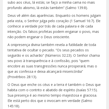
subo aos céus, lá estás; se faço a minha cama no mais
profundo abismo, lá estás também” (Salmo 139:8).
Deus vê além das aparências. Enquanto os homens julgam
pela vista, o Senhor julga pelo coração (1 Samuel 16:7). Ele
conhece a verdade por trás de cada palavra e de cada
intenção. Os falsos profetas podem enganar o povo, mas
não podem enganar o Deus onisciente.
A onipresença divina também revela a futilidade de toda
tentativa de ocultar o pecado. “Os seus pecados os
seguirão e os acharão” (Números 32:23). O Senhor chama
seu povo à transparência e à confissão, pois “quem
encobre as suas transgressões nunca prosperará; mas o
que as confessa e deixa alcançará misericórdia”
(Provérbios 28:13).
O Deus que enche os céus e a terra é também o Deus que
habita com o contrito e abatido de espírito (Isaías 57:15).
Sua presença é ao mesmo tempo majestosa e graciosa.
Ele está perto dos que o invocam em verdade (Salmo
145:18).