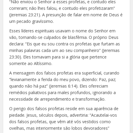
“Não enviou o Senhor a esses profetas, e contudo eles
correram; não lhes falou, e contudo eles profetizaram”
(Jeremias 23:21). A presunção de falar em nome de Deus é
um pecado gravíssimo.
Esses líderes espirituais usavam o nome do Senhor em
vão, tornando-se culpados de blasfêmia. O próprio Deus
declara: “Eis que eu sou contra os profetas que furtam as
minhas palavras cada um ao seu companheiro” (Jeremias
23:30). Eles tomavam para si a glória que pertence
somente ao Altíssimo.
A mensagem dos falsos profetas era superficial, curando
“levianamente a ferida do meu povo, dizendo: Paz, paz;
quando não há paz” (Jeremias 6:14). Eles ofereciam
remédios paliativos para males profundos, ignorando a
necessidade de arrependimento e transformação.
O perigo dos falsos profetas reside em sua aparência de
piedade. Jesus, séculos depois, advertiria: “Acautelai-vos
dos falsos profetas, que vêm até vós vestidos como
ovelhas, mas interiormente são lobos devoradores”