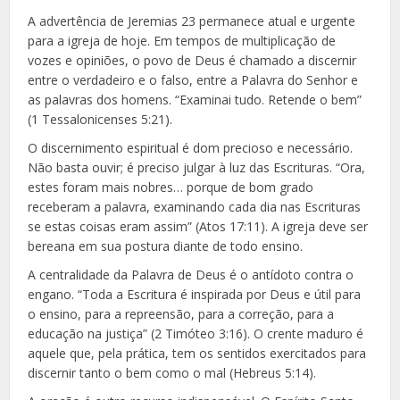
A advertência de Jeremias 23 permanece atual e urgente
para a igreja de hoje. Em tempos de multiplicação de
vozes e opiniões, o povo de Deus é chamado a discernir
entre o verdadeiro e o falso, entre a Palavra do Senhor e
as palavras dos homens. “Examinai tudo. Retende o bem”
(1 Tessalonicenses 5:21).
O discernimento espiritual é dom precioso e necessário.
Não basta ouvir; é preciso julgar à luz das Escrituras. “Ora,
estes foram mais nobres… porque de bom grado
receberam a palavra, examinando cada dia nas Escrituras
se estas coisas eram assim” (Atos 17:11). A igreja deve ser
bereana em sua postura diante de todo ensino.
A centralidade da Palavra de Deus é o antídoto contra o
engano. “Toda a Escritura é inspirada por Deus e útil para
o ensino, para a repreensão, para a correção, para a
educação na justiça” (2 Timóteo 3:16). O crente maduro é
aquele que, pela prática, tem os sentidos exercitados para
discernir tanto o bem como o mal (Hebreus 5:14).