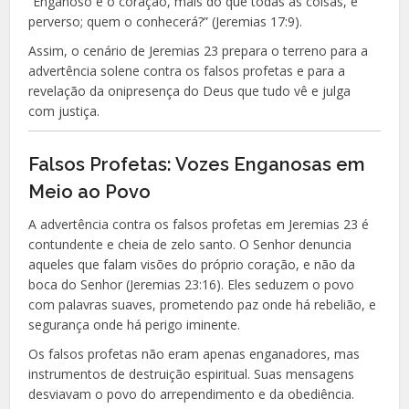
“Enganoso é o coração, mais do que todas as coisas, e
perverso; quem o conhecerá?” (Jeremias 17:9).
Assim, o cenário de Jeremias 23 prepara o terreno para a
advertência solene contra os falsos profetas e para a
revelação da onipresença do Deus que tudo vê e julga
com justiça.
Falsos Profetas: Vozes Enganosas em
Meio ao Povo
A advertência contra os falsos profetas em Jeremias 23 é
contundente e cheia de zelo santo. O Senhor denuncia
aqueles que falam visões do próprio coração, e não da
boca do Senhor (Jeremias 23:16). Eles seduzem o povo
com palavras suaves, prometendo paz onde há rebelião, e
segurança onde há perigo iminente.
Os falsos profetas não eram apenas enganadores, mas
instrumentos de destruição espiritual. Suas mensagens
desviavam o povo do arrependimento e da obediência.