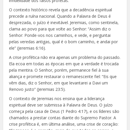
infidelidade dos falsos profetas.
O contexto histórico revela que a decadência espiritual
precede a ruína nacional. Quando a Palavra de Deus é
desprezada, o juízo é inevitável. Jeremias, como sentinela,
clama ao povo para que volte ao Senhor: “Assim diz o
Senhor: Ponde-vos nos caminhos, e vede, e perguntai
pelas veredas antigas, qual é o bom caminho, e andai por
ele” (Jeremias 6:16).
A crise profética não era apenas um problema do passado.
Ela ecoa em todas as épocas em que a verdade é trocada
pela mentira. O Senhor, porém, permanece fiel à sua
aliança e promete restaurar o remanescente fiel: “Eis que
vêm dias, diz o Senhor, em que levantarei a Davi um
Renovo justo” (Jeremias 23:5).
O contexto de Jeremias nos ensina que a liderança
espiritual deve ser submissa à Palavra de Deus. O juízo
começa pela casa de Deus (1 Pedro 4:17), e os líderes são
chamados a prestar contas diante do Supremo Pastor. A
crise profética é, em última análise, uma crise de coração: