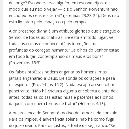
de longe? Esconder-se-ia alguém em esconderijos, de
modo que eu não o veja? — diz o Senhor. Porventura não
encho eu os céus e a terra?” (Jeremias 23:23-24). Deus não
está limitado pelo espaço ou pelo tempo.
A onipresença divina é um atributo glorioso que distingue o
Senhor de todas as criaturas. Ele está em todo lugar, vê
todas as coisas e conhece até as intenções mais
profundas do coração humano. “Os olhos do Senhor estão
em todo lugar, contemplando os maus e os bons”
(Provérbios 15:3).
Os falsos profetas podem enganar os homens, mas
jamais enganarão a Deus. Ele sonda os corações e pesa
os espíritos (Provérbios 16:2). Nada escapa ao seu olhar
penetrante. “Não há criatura alguma encoberta diante dele;
antes, todas as coisas estão nuas e patentes aos olhos
daquele com quem temos de tratar” (Hebreus 4:13).
A onipresença do Senhor é motivo de temor e de consolo.
Para os ímpios, é advertência solene: não há como fugir
do juízo divino. Para os justos, é fonte de segurança: “Se