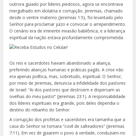
outrora guiado por líderes piedosos, agora se encontrava
mergulhado em idolatria e corrupção. Jeremias, chamado
desde o ventre materno (Jeremias 1:5), foi levantado pelo
Senhor para proclamar juízo e convocar o arrependimento.
O cenário era de iminente invasão babilônica, e a liderança
espiritual da nação estava profundamente comprometida.
Os reis e sacerdotes haviam abandonado a aliança,
preferindo alianças humanas e práticas pagãs. A crise não
era apenas política, mas, sobretudo, espiritual. O Senhor,
por meio de Jeremias, denuncia a infidelidade dos pastores
de Israel: “Ai dos pastores que destroem e dispersam as
ovelhas do meu pasto!” (Jeremias 23:1). A responsabilidade
dos líderes espirituais era grande, pois deles dependia o
destino do rebanho do Senhor.
A corrupção dos profetas e sacerdotes era tamanha que a
casa do Senhor se tornara “covil de salteadores” (Jeremias
7:11). Em vez de guiarem o povo à verdade, conduziam-no