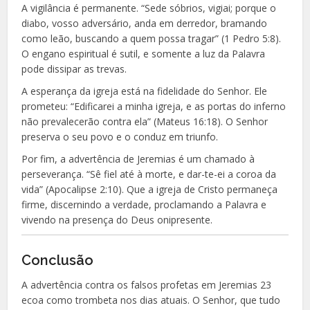
A vigilância é permanente. “Sede sóbrios, vigiai; porque o
diabo, vosso adversário, anda em derredor, bramando
como leão, buscando a quem possa tragar” (1 Pedro 5:8).
O engano espiritual é sutil, e somente a luz da Palavra
pode dissipar as trevas.
A esperança da igreja está na fidelidade do Senhor. Ele
prometeu: “Edificarei a minha igreja, e as portas do inferno
não prevalecerão contra ela” (Mateus 16:18). O Senhor
preserva o seu povo e o conduz em triunfo.
Por fim, a advertência de Jeremias é um chamado à
perseverança. “Sê fiel até à morte, e dar-te-ei a coroa da
vida” (Apocalipse 2:10). Que a igreja de Cristo permaneça
firme, discernindo a verdade, proclamando a Palavra e
vivendo na presença do Deus onipresente.
Conclusão
A advertência contra os falsos profetas em Jeremias 23
ecoa como trombeta nos dias atuais. O Senhor, que tudo