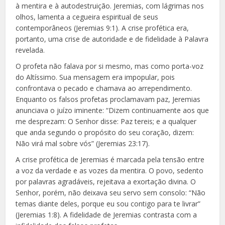
à mentira e à autodestruição. Jeremias, com lágrimas nos
olhos, lamenta a cegueira espiritual de seus
contemporâneos (Jeremias 9:1). A crise profética era,
portanto, uma crise de autoridade e de fidelidade à Palavra
revelada.
O profeta não falava por si mesmo, mas como porta-voz
do Altíssimo. Sua mensagem era impopular, pois
confrontava o pecado e chamava ao arrependimento.
Enquanto os falsos profetas proclamavam paz, Jeremias
anunciava o juízo iminente: “Dizem continuamente aos que
me desprezam: O Senhor disse: Paz tereis; e a qualquer
que anda segundo o propósito do seu coração, dizem:
Não virá mal sobre vós” (Jeremias 23:17).
A crise profética de Jeremias é marcada pela tensão entre
a voz da verdade e as vozes da mentira. O povo, sedento
por palavras agradáveis, rejeitava a exortação divina. O
Senhor, porém, não deixava seu servo sem consolo: “Não
temas diante deles, porque eu sou contigo para te livrar”
(Jeremias 1:8). A fidelidade de Jeremias contrasta com a