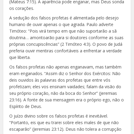
(Mateus 7:15). A aparência pode enganar, mas Deus sonda
os corações.
A sedução dos falsos profetas é alimentada pelo desejo
humano de ouvir apenas o que agrada. Paulo adverte
Timóteo: “Pois virá tempo em que não suportarão a sã
doutrina… amontoarão para si doutores conforme as suas
próprias concupiscências” (2 Timóteo 4:3). O povo de Judá
preferia ouvir mentiras confortáveis a enfrentar a verdade
que liberta.
Os falsos profetas não apenas enganavam, mas também
eram enganados. “Assim diz o Senhor dos Exércitos: Não
deis ouvidos às palavras dos profetas que entre vós
profetizam; eles vos ensinam vaidades; falam da visão do
seu próprio coração, não da boca do Senhor” (Jeremias
23:16). A fonte de sua mensagem era o próprio ego, não o
Espírito de Deus.
O juízo divino sobre os falsos profetas é inevitável.
“Portanto, eis que eu trarei sobre eles males de que não
escaparão” (Jeremias 23:12). Deus não tolera a corrupção