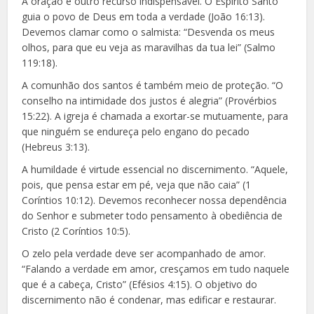
A oração é outro recurso indispensável. O Espírito Santo
guia o povo de Deus em toda a verdade (João 16:13).
Devemos clamar como o salmista: “Desvenda os meus
olhos, para que eu veja as maravilhas da tua lei” (Salmo
119:18).
A comunhão dos santos é também meio de proteção. “O
conselho na intimidade dos justos é alegria” (Provérbios
15:22). A igreja é chamada a exortar-se mutuamente, para
que ninguém se endureça pelo engano do pecado
(Hebreus 3:13).
A humildade é virtude essencial no discernimento. “Aquele,
pois, que pensa estar em pé, veja que não caia” (1
Coríntios 10:12). Devemos reconhecer nossa dependência
do Senhor e submeter todo pensamento à obediência de
Cristo (2 Coríntios 10:5).
O zelo pela verdade deve ser acompanhado de amor.
“Falando a verdade em amor, cresçamos em tudo naquele
que é a cabeça, Cristo” (Efésios 4:15). O objetivo do
discernimento não é condenar, mas edificar e restaurar.