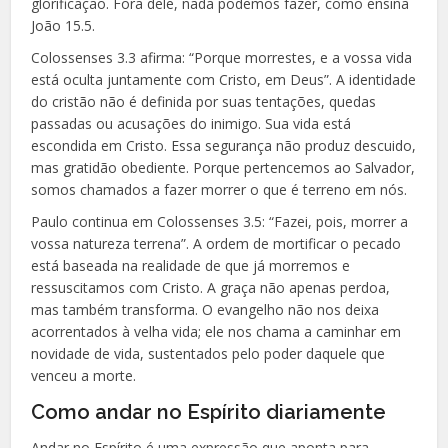
glorificação. Fora dele, nada podemos fazer, como ensina
João 15.5.
Colossenses 3.3 afirma: “Porque morrestes, e a vossa vida
está oculta juntamente com Cristo, em Deus”. A identidade
do cristão não é definida por suas tentações, quedas
passadas ou acusações do inimigo. Sua vida está
escondida em Cristo. Essa segurança não produz descuido,
mas gratidão obediente. Porque pertencemos ao Salvador,
somos chamados a fazer morrer o que é terreno em nós.
Paulo continua em Colossenses 3.5: “Fazei, pois, morrer a
vossa natureza terrena”. A ordem de mortificar o pecado
está baseada na realidade de que já morremos e
ressuscitamos com Cristo. A graça não apenas perdoa,
mas também transforma. O evangelho não nos deixa
acorrentados à velha vida; ele nos chama a caminhar em
novidade de vida, sustentados pelo poder daquele que
venceu a morte.
Como andar no Espírito diariamente
Andar no Espírito é uma expressão que aponta para