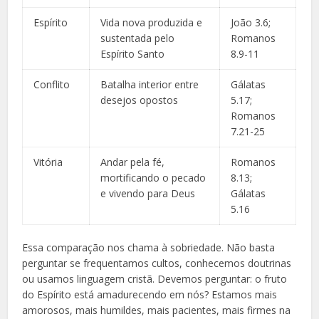
Espírito
Vida nova produzida e
João 3.6;
sustentada pelo
Romanos
Espírito Santo
8.9-11
Conflito
Batalha interior entre
Gálatas
desejos opostos
5.17;
Romanos
7.21-25
Vitória
Andar pela fé,
Romanos
mortificando o pecado
8.13;
e vivendo para Deus
Gálatas
5.16
Essa comparação nos chama à sobriedade. Não basta
perguntar se frequentamos cultos, conhecemos doutrinas
ou usamos linguagem cristã. Devemos perguntar: o fruto
do Espírito está amadurecendo em nós? Estamos mais
amorosos, mais humildes, mais pacientes, mais firmes na