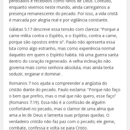
perdoados e recebidos como filhos de Deus. Contudo,
enquanto vivemos neste mundo, ainda carregamos a
presença remanescente do pecado. Por isso, a vida cristã
é marcada por alegria real e por vigilância constante.
Gálatas 5.17 descreve essa tensão com clareza: “Porque a
carne milita contra o Espírito, e o Espírito, contra a carne,
porque são opostos entre si”. Paulo não apresenta essa
luta como algo estranho, mas como experiência normal
daqueles em quem o Espírito habita. Há uma guerra santa
dentro do coração regenerado. A velha inclinação não
governa mais como senhora absoluta, mas ainda tenta
seduzir, enganar e dominar.
Romanos 7 nos ajuda a compreender a angústia do
cristão diante do pecado. Paulo exclama: “Porque não faço
o bem que prefiro, mas o mal que não quero, esse faço”
(Romanos 7.19). Essa não é a confissão de alguém
confortável no pecado, mas o clamor de uma alma que
ama a lei de Deus e lamenta suas próprias quedas. O
verdadeiro cristão não faz paz com o pecado; ele geme,
combate, confessa e volta-se para Cristo.