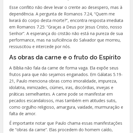
Esse conflito não deve levar o crente ao desespero, mas à
dependência. A pergunta de Romanos 7.24, “Quem me
livrará do corpo desta morte?”, encontra resposta imediata
em Romanos 7.25: “Graças a Deus por Jesus Cristo, nosso
Senhor”. A esperança do cristão não está na pureza de sua
performance, mas na suficiência do Salvador que morreu,
ressuscitou e intercede por nós.
As obras da carne e o fruto do Espírito
A Bíblia não fala da carne de forma vaga. Ela expõe seus
frutos para que não sejamos enganados. Em Gálatas 5.19-
21, Paulo menciona obras como imoralidade, impureza,
idolatria, inimizades, ciúmes, iras, discórdias, invejas e
práticas semelhantes. A carne pode se manifestar em
pecados escandalosos, mas também em atitudes sutis,
como orgulho religioso, amargura, vaidade, murmuração e
falta de amor.
É importante notar que Paulo chama essas manifestações
de “obras da carne”. Elas procedem do homem caído,