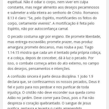
espiritual. Não é odiar o corpo, nem viver em culpa
constante, mas negar alimento aos desejos pecaminosos
e submeter a vida inteira ao senhorio de Cristo. Romanos
8.13 é claro: “Se, pelo Espírito, mortificardes os feitos do
corpo, certamente vivereis”. A mortificação é feita pelo
Espírito, não por autoconfiança carnal.
O pecado costuma agir por engano. Ele promete liberdade,
mas entrega escravidão; promete prazer, mas produz
amargura; promete descanso, mas rouba a paz. Tiago
1.14-15 mostra que cada um é tentado pela própria cobiça,
e a cobiça, depois de conceber, dá à luz o pecado. Por
isso, o combate começa antes do ato externo, no campo
dos desejos, pensamentos e intenções.
A confissão sincera é parte dessa disciplina. 1 João 1.9
declara que, se confessarmos os nossos pecados, Deus é
fiel e justo para nos perdoar e nos purificar de toda
injustiça. O cristão não deve esconder sua queda como
Adão no jardim. Deve correr para Deus, pois o Pai não
despreza o coração quebrantado. O sangue de Jesus
purifica, restaura e levanta o caído arrependido.