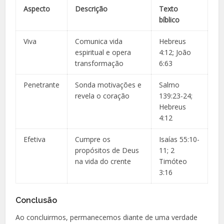
Aspecto
Descrição
Texto
bíblico
Viva
Comunica vida
Hebreus
espiritual e opera
4:12; João
transformação
6:63
Penetrante
Sonda motivações e
Salmo
revela o coração
139:23-24;
Hebreus
4:12
Efetiva
Cumpre os
Isaías 55:10-
propósitos de Deus
11; 2
na vida do crente
Timóteo
3:16
Conclusão
Ao concluirmos, permanecemos diante de uma verdade