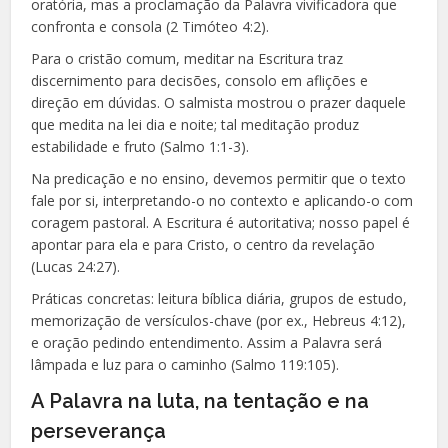
oratória, mas a proclamação da Palavra vivificadora que
confronta e consola (2 Timóteo 4:2).
Para o cristão comum, meditar na Escritura traz
discernimento para decisões, consolo em aflições e
direção em dúvidas. O salmista mostrou o prazer daquele
que medita na lei dia e noite; tal meditação produz
estabilidade e fruto (Salmo 1:1-3).
Na predicação e no ensino, devemos permitir que o texto
fale por si, interpretando-o no contexto e aplicando-o com
coragem pastoral. A Escritura é autoritativa; nosso papel é
apontar para ela e para Cristo, o centro da revelação
(Lucas 24:27).
Práticas concretas: leitura bíblica diária, grupos de estudo,
memorização de versículos-chave (por ex., Hebreus 4:12),
e oração pedindo entendimento. Assim a Palavra será
lâmpada e luz para o caminho (Salmo 119:105).
A Palavra na luta, na tentação e na
perseverança