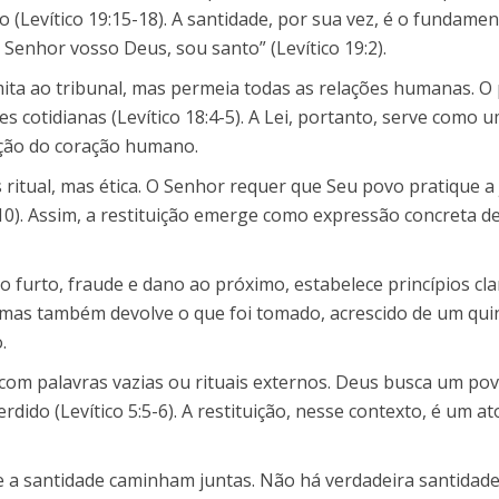
Levítico 19:15-18). A santidade, por sua vez, é o fundament
 Senhor vosso Deus, sou santo” (Levítico 19:2).
limita ao tribunal, mas permeia todas as relações humanas.
ões cotidianas (Levítico 18:4-5). A Lei, portanto, serve como
ção do coração humano.
ritual, mas ética. O Senhor requer que Seu povo pratique a 
10). Assim, a restituição emerge como expressão concreta d
 furto, fraude e dano ao próximo, estabelece princípios claro
, mas também devolve o que foi tomado, acrescido de um q
.
a com palavras vazias ou rituais externos. Deus busca um p
erdido (Levítico 5:5-6). A restituição, nesse contexto, é um
a e a santidade caminham juntas. Não há verdadeira santidad