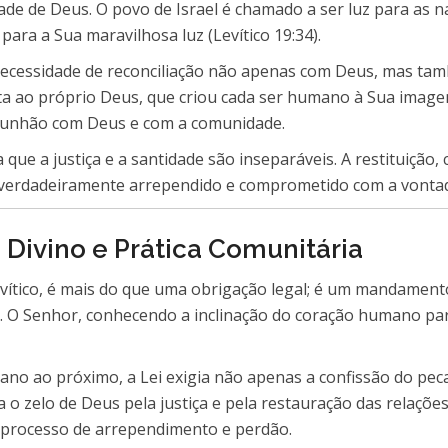
de de Deus. O povo de Israel é chamado a ser luz para as n
ara a Sua maravilhosa luz (Levítico 19:34).
 a necessidade de reconciliação não apenas com Deus, mas t
 ao próprio Deus, que criou cada ser humano à Sua imagem (L
munhão com Deus e com a comunidade.
 que a justiça e a santidade são inseparáveis. A restituição
 verdadeiramente arrependido e comprometido com a vonta
Divino e Prática Comunitária
evítico, é mais do que uma obrigação legal; é um mandamento
O Senhor, conhecendo a inclinação do coração humano para o
no ao próximo, a Lei exigia não apenas a confissão do pec
 zelo de Deus pela justiça e pela restauração das relações q
o processo de arrependimento e perdão.