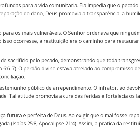
 profundas para a vida comunitária. Ela impedia que o peca
a reparação do dano, Deus promovia a transparência, a humil
o para os mais vulneráveis. O Senhor ordenava que ninguém
so isso ocorresse, a restituição era o caminho para restaurar
 de sacrifício pelo pecado, demonstrando que toda transgre
co 6:6-7). O perdão divino estava atrelado ao compromisso d
onciliação.
 testemunho público de arrependimento. O infrator, ao devo
e. Tal atitude promovia a cura das feridas e fortalecia os l
ça futura e perfeita de Deus. Ao exigir que o mal fosse repa
gada (Isaías 25:8; Apocalipse 21:4). Assim, a prática da resti