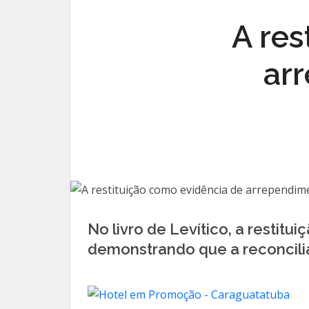
A res
ar
No livro de Levítico, a restit
demonstrando que a reconcili