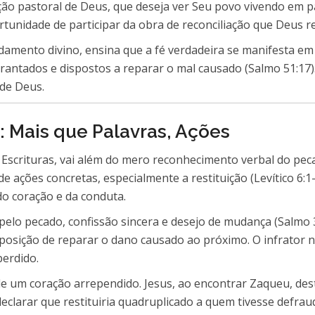
ação pastoral de Deus, que deseja ver Seu povo vivendo em p
tunidade de participar da obra de reconciliação que Deus re
ndamento divino, ensina que a fé verdadeira se manifesta e
rantados e dispostos a reparar o mal causado (Salmo 51:17). 
 de Deus.
 Mais que Palavras, Ações
scrituras, vai além do mero reconhecimento verbal do peca
ções concretas, especialmente a restituição (Levítico 6:1
do coração e da conduta.
pelo pecado, confissão sincera e desejo de mudança (Salmo 3
isposição de reparar o dano causado ao próximo. O infrato
perdido.
el de um coração arrependido. Jesus, ao encontrar Zaqueu, de
eclarar que restituiria quadruplicado a quem tivesse defra