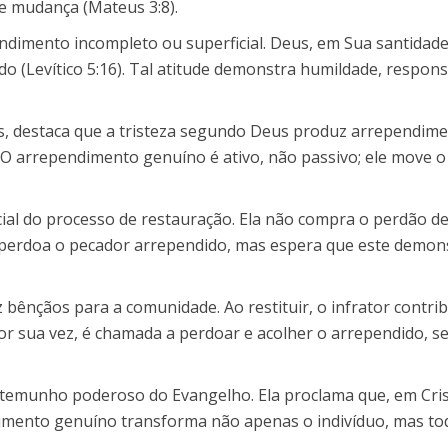
e mudança (Mateus 3:8).
endimento incompleto ou superficial. Deus, em Sua santidad
 (Levítico 5:16). Tal atitude demonstra humildade, respons
os, destaca que a tristeza segundo Deus produz arrependime
 O arrependimento genuíno é ativo, não passivo; ele move o
ncial do processo de restauração. Ela não compra o perdão d
perdoa o pecador arrependido, mas espera que este demonstr
nçãos para a comunidade. Ao restituir, o infrator contribu
or sua vez, é chamada a perdoar e acolher o arrependido, 
testemunho poderoso do Evangelho. Ela proclama que, em Cri
ndimento genuíno transforma não apenas o indivíduo, mas t