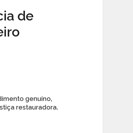
cia de
iro
ndimento genuíno,
tiça restauradora.