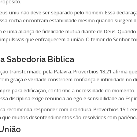
propósito.
Deus uniu não deve ser separado pelo homem. Essa declaraç
essa rocha encontram estabilidade mesmo quando surgem dif
to é uma aliança de fidelidade mútua diante de Deus. Quan
 impulsivas que enfraquecem a união. O temor do Senhor tor
 Sabedoria Bíblica
ão transformado pela Palavra. Provérbios 18:21 afirma que 
om graça e verdade constroem confiança e intimidade no dia
empre para edificação, conforme a necessidade do momento. E
sa disciplina exige renúncia ao ego e sensibilidade ao Espír
ica recomenda responder com brandura. Provérbios 15:1 ensi
 que muitos desentendimentos são resolvidos com paciência
 União