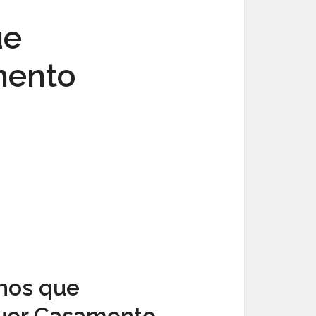
ue
mento
rnos que
uer Casamento