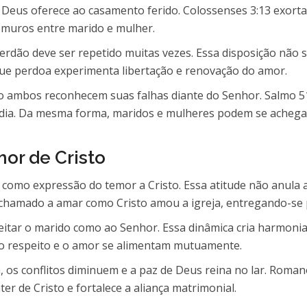
Deus oferece ao casamento ferido. Colossenses 3:13 exort
 muros entre marido e mulher.
rdão deve ser repetido muitas vezes. Essa disposição não s
 que perdoa experimenta libertação e renovação do amor.
do ambos reconhecem suas falhas diante do Senhor. Salmo 5
rdia. Da mesma forma, maridos e mulheres podem se achega
or de Cristo
como expressão do temor a Cristo. Essa atitude não anula 
é chamado a amar como Cristo amou a igreja, entregando-se 
peitar o marido como ao Senhor. Essa dinâmica cria harmonia
e o respeito e o amor se alimentam mutuamente.
 os conflitos diminuem e a paz de Deus reina no lar. Roman
ter de Cristo e fortalece a aliança matrimonial.