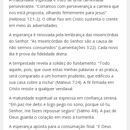
perseverante. “Corramos com perseverança a carreira que
nos está proposta, olhando firmemente para Jesus”
(Hebreus 12:1-2). O olhar fixo em Cristo sustenta o crente
em meio às adversidades.
A esperança é renovada pela lembrança das misericórdias
do Senhor. “As misericórdias do Senhor são a causa de
não sermos consumidos” (Lamentações 3:22). Cada novo
dia é prova da fidelidade divina.
A tempestade revela a solidez do fundamento. “Todo
aquele, pois, que ouve estas minhas palavras e as pratica,
será comparado a um homem prudente, que edificou a
sua casa sobre a rocha” (Mateus 7:24). A fé firmada em
Cristo resiste a qualquer vendaval.
A maturidade espiritual se expressa em confiança serena.
“Em paz me deito e logo pego no sono, porque só tu,
Senhor, me fazes repousar seguro” (Salmo 4:8). A paz de
Deus guarda o coração em meio à tormenta.
A esperança aponta para a consumação final. “E Deus