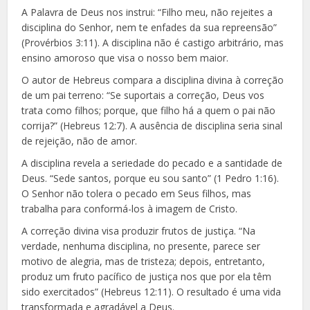
A Palavra de Deus nos instrui: “Filho meu, não rejeites a
disciplina do Senhor, nem te enfades da sua repreensão”
(Provérbios 3:11). A disciplina não é castigo arbitrário, mas
ensino amoroso que visa o nosso bem maior.
O autor de Hebreus compara a disciplina divina à correção
de um pai terreno: “Se suportais a correção, Deus vos
trata como filhos; porque, que filho há a quem o pai não
corrija?” (Hebreus 12:7). A ausência de disciplina seria sinal
de rejeição, não de amor.
A disciplina revela a seriedade do pecado e a santidade de
Deus. “Sede santos, porque eu sou santo” (1 Pedro 1:16).
O Senhor não tolera o pecado em Seus filhos, mas
trabalha para conformá-los à imagem de Cristo.
A correção divina visa produzir frutos de justiça. “Na
verdade, nenhuma disciplina, no presente, parece ser
motivo de alegria, mas de tristeza; depois, entretanto,
produz um fruto pacífico de justiça nos que por ela têm
sido exercitados” (Hebreus 12:11). O resultado é uma vida
transformada e agradável a Deus.