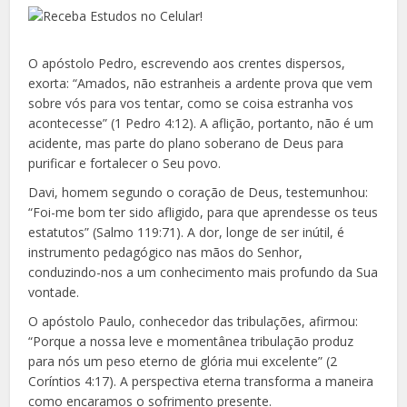
O apóstolo Pedro, escrevendo aos crentes dispersos,
exorta: “Amados, não estranheis a ardente prova que vem
sobre vós para vos tentar, como se coisa estranha vos
acontecesse” (1 Pedro 4:12). A aflição, portanto, não é um
acidente, mas parte do plano soberano de Deus para
purificar e fortalecer o Seu povo.
Davi, homem segundo o coração de Deus, testemunhou:
“Foi-me bom ter sido afligido, para que aprendesse os teus
estatutos” (Salmo 119:71). A dor, longe de ser inútil, é
instrumento pedagógico nas mãos do Senhor,
conduzindo-nos a um conhecimento mais profundo da Sua
vontade.
O apóstolo Paulo, conhecedor das tribulações, afirmou:
“Porque a nossa leve e momentânea tribulação produz
para nós um peso eterno de glória mui excelente” (2
Coríntios 4:17). A perspectiva eterna transforma a maneira
como encaramos o sofrimento presente.