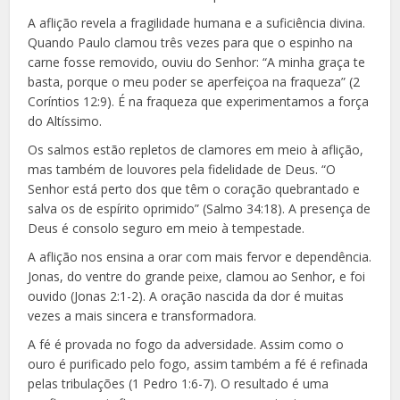
A aflição revela a fragilidade humana e a suficiência divina.
Quando Paulo clamou três vezes para que o espinho na
carne fosse removido, ouviu do Senhor: “A minha graça te
basta, porque o meu poder se aperfeiçoa na fraqueza” (2
Coríntios 12:9). É na fraqueza que experimentamos a força
do Altíssimo.
Os salmos estão repletos de clamores em meio à aflição,
mas também de louvores pela fidelidade de Deus. “O
Senhor está perto dos que têm o coração quebrantado e
salva os de espírito oprimido” (Salmo 34:18). A presença de
Deus é consolo seguro em meio à tempestade.
A aflição nos ensina a orar com mais fervor e dependência.
Jonas, do ventre do grande peixe, clamou ao Senhor, e foi
ouvido (Jonas 2:1-2). A oração nascida da dor é muitas
vezes a mais sincera e transformadora.
A fé é provada no fogo da adversidade. Assim como o
ouro é purificado pelo fogo, assim também a fé é refinada
pelas tribulações (1 Pedro 1:6-7). O resultado é uma