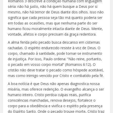
Romanos 3 descreve a condição humana com linguagem
séria: não há justo, não há quem busque a Deus por si
mesmo, não há temor de Deus diante dos olhos. Isso não
significa que cada pessoa seja tão má quanto poderia ser
em todas as ocasiões, mas que nenhuma parte do ser
humano ficou moralmente intacta diante de Deus. Mente,
vontade, afetos e corpo precisam da graça redentora.
A alma ferida pelo pecado busca descanso em cisternas
rachadas. O espírito endurecido resiste à voz de Deus. O
corpo, chamado à santidade, pode tornar-se instrumento
de injustiça. Por isso, Paulo ordena: “Não reine, portanto,
o pecado em vosso corpo mortal” (Romanos 6:12). O
cristão não deve tratar o pecado como hóspede aceitável,
mas como inimigo vencido por Cristo e combatido pela fé.
A boa notícia é que Deus não apenas diagnostica nossa
miséria, mas oferece redenção. O evangelho alcança o ser
humano inteiro. Cristo perdoa culpas reais, purifica
consciências manchadas, renova desejos, fortalece o
corpo para a obediência e vivifica o espírito pela presença
do Espírito Santo. Onde o pecado trouxe morte, Cristo traz