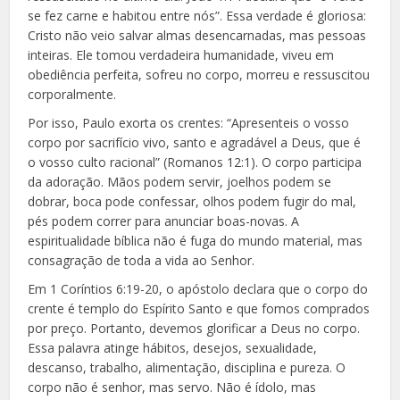
se fez carne e habitou entre nós”. Essa verdade é gloriosa:
Cristo não veio salvar almas desencarnadas, mas pessoas
inteiras. Ele tomou verdadeira humanidade, viveu em
obediência perfeita, sofreu no corpo, morreu e ressuscitou
corporalmente.
Por isso, Paulo exorta os crentes: “Apresenteis o vosso
corpo por sacrifício vivo, santo e agradável a Deus, que é
o vosso culto racional” (Romanos 12:1). O corpo participa
da adoração. Mãos podem servir, joelhos podem se
dobrar, boca pode confessar, olhos podem fugir do mal,
pés podem correr para anunciar boas-novas. A
espiritualidade bíblica não é fuga do mundo material, mas
consagração de toda a vida ao Senhor.
Em 1 Coríntios 6:19-20, o apóstolo declara que o corpo do
crente é templo do Espírito Santo e que fomos comprados
por preço. Portanto, devemos glorificar a Deus no corpo.
Essa palavra atinge hábitos, desejos, sexualidade,
descanso, trabalho, alimentação, disciplina e pureza. O
corpo não é senhor, mas servo. Não é ídolo, mas