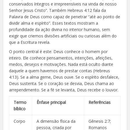
conservados íntegros e irrepreensíveis na vinda de nosso
Senhor Jesus Cristo”. Também Hebreus 4:12 fala da
Palavra de Deus como capaz de penetrar “até ao ponto de
dividir alma e espírito”. Esses textos mostram a
profundidade da ação divina no interior humano, sem
exigir que criemos divisões artificiais ou curiosas além do
que a Escritura revela.
O ponto central é este: Deus conhece o homem por
inteiro. Ele conhece pensamentos, intenções, afeições,
medos, desejos e motivações. Nada está oculto diante
daquele a quem havemos de prestar contas (Hebreus
4:13). Se a alma geme, Deus ouve. Se o espírito desfalece,
Deus sustenta. Se o coração se desvia, Deus chama ao
arrependimento. Se a fé se levanta, Deus recebe o louvor.
Termo
Ênfase principal
Referências
bíblico
Corpo
A dimensão física da
Gênesis 2:7;
pessoa, criada por
Romanos