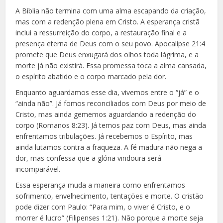
A Bíblia não termina com uma alma escapando da criação,
mas com a redenção plena em Cristo. A esperança cristã
inclui a ressurreição do corpo, a restauração final e a
presença eterna de Deus com o seu povo. Apocalipse 21:4
promete que Deus enxugará dos olhos toda lágrima, e a
morte já não existirá. Essa promessa toca a alma cansada,
o espírito abatido e o corpo marcado pela dor.
Enquanto aguardamos esse dia, vivemos entre o “já” e o
“ainda não”. Já fomos reconciliados com Deus por meio de
Cristo, mas ainda gememos aguardando a redenção do
corpo (Romanos 8:23). Já temos paz com Deus, mas ainda
enfrentamos tribulações. Já recebemos o Espírito, mas
ainda lutamos contra a fraqueza. A fé madura não nega a
dor, mas confessa que a glória vindoura será
incomparável.
Essa esperança muda a maneira como enfrentamos
sofrimento, envelhecimento, tentações e morte. O cristão
pode dizer com Paulo: “Para mim, o viver é Cristo, e o
morrer é lucro” (Filipenses 1:21). Não porque a morte seja