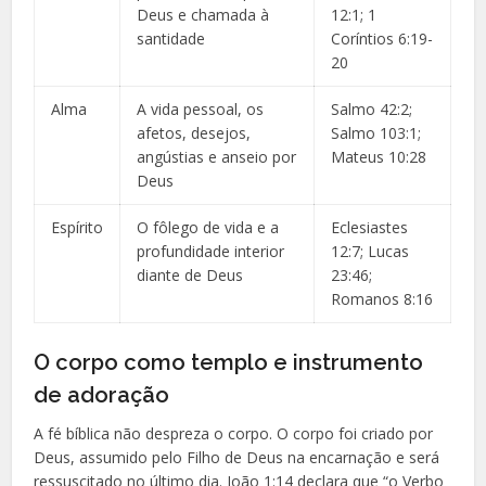
Deus e chamada à
12:1; 1
santidade
Coríntios 6:19-
20
Alma
A vida pessoal, os
Salmo 42:2;
afetos, desejos,
Salmo 103:1;
angústias e anseio por
Mateus 10:28
Deus
Espírito
O fôlego de vida e a
Eclesiastes
profundidade interior
12:7; Lucas
diante de Deus
23:46;
Romanos 8:16
O corpo como templo e instrumento
de adoração
A fé bíblica não despreza o corpo. O corpo foi criado por
Deus, assumido pelo Filho de Deus na encarnação e será
ressuscitado no último dia. João 1:14 declara que “o Verbo