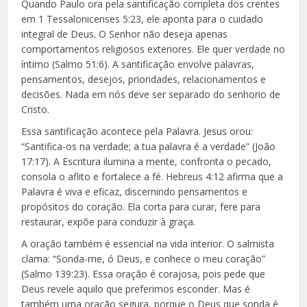
Quando Paulo ora pela santificação completa dos crentes
em 1 Tessalonicenses 5:23, ele aponta para o cuidado
integral de Deus. O Senhor não deseja apenas
comportamentos religiosos exteriores. Ele quer verdade no
íntimo (Salmo 51:6). A santificação envolve palavras,
pensamentos, desejos, prioridades, relacionamentos e
decisões. Nada em nós deve ser separado do senhorio de
Cristo.
Essa santificação acontece pela Palavra. Jesus orou:
“Santifica-os na verdade; a tua palavra é a verdade” (João
17:17). A Escritura ilumina a mente, confronta o pecado,
consola o aflito e fortalece a fé. Hebreus 4:12 afirma que a
Palavra é viva e eficaz, discernindo pensamentos e
propósitos do coração. Ela corta para curar, fere para
restaurar, expõe para conduzir à graça.
A oração também é essencial na vida interior. O salmista
clama: “Sonda-me, ó Deus, e conhece o meu coração”
(Salmo 139:23). Essa oração é corajosa, pois pede que
Deus revele aquilo que preferimos esconder. Mas é
também uma oração segura, porque o Deus que sonda é