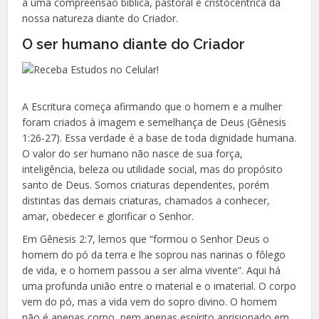
a uma compreensão bíblica, pastoral e cristocêntrica da
nossa natureza diante do Criador.
O ser humano diante do Criador
A Escritura começa afirmando que o homem e a mulher
foram criados à imagem e semelhança de Deus (Gênesis
1:26-27). Essa verdade é a base de toda dignidade humana.
O valor do ser humano não nasce de sua força,
inteligência, beleza ou utilidade social, mas do propósito
santo de Deus. Somos criaturas dependentes, porém
distintas das demais criaturas, chamados a conhecer,
amar, obedecer e glorificar o Senhor.
Em Gênesis 2:7, lemos que “formou o Senhor Deus o
homem do pó da terra e lhe soprou nas narinas o fôlego
de vida, e o homem passou a ser alma vivente”. Aqui há
uma profunda união entre o material e o imaterial. O corpo
vem do pó, mas a vida vem do sopro divino. O homem
não é apenas corpo, nem apenas espírito aprisionado em