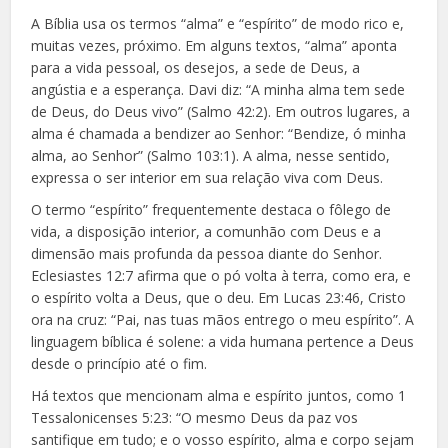
A Bíblia usa os termos “alma” e “espírito” de modo rico e,
muitas vezes, próximo. Em alguns textos, “alma” aponta
para a vida pessoal, os desejos, a sede de Deus, a
angústia e a esperança. Davi diz: “A minha alma tem sede
de Deus, do Deus vivo” (Salmo 42:2). Em outros lugares, a
alma é chamada a bendizer ao Senhor: “Bendize, ó minha
alma, ao Senhor” (Salmo 103:1). A alma, nesse sentido,
expressa o ser interior em sua relação viva com Deus.
O termo “espírito” frequentemente destaca o fôlego de
vida, a disposição interior, a comunhão com Deus e a
dimensão mais profunda da pessoa diante do Senhor.
Eclesiastes 12:7 afirma que o pó volta à terra, como era, e
o espírito volta a Deus, que o deu. Em Lucas 23:46, Cristo
ora na cruz: “Pai, nas tuas mãos entrego o meu espírito”. A
linguagem bíblica é solene: a vida humana pertence a Deus
desde o princípio até o fim.
Há textos que mencionam alma e espírito juntos, como 1
Tessalonicenses 5:23: “O mesmo Deus da paz vos
santifique em tudo; e o vosso espírito, alma e corpo sejam