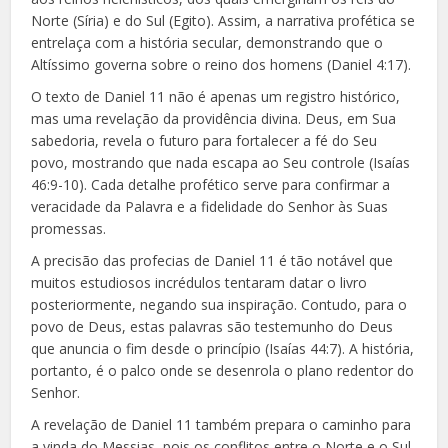
Norte (Síria) e do Sul (Egito). Assim, a narrativa profética se
entrelaça com a história secular, demonstrando que o
Altíssimo governa sobre o reino dos homens (Daniel 4:17).
O texto de Daniel 11 não é apenas um registro histórico,
mas uma revelação da providência divina. Deus, em Sua
sabedoria, revela o futuro para fortalecer a fé do Seu
povo, mostrando que nada escapa ao Seu controle (Isaías
46:9-10). Cada detalhe profético serve para confirmar a
veracidade da Palavra e a fidelidade do Senhor às Suas
promessas.
A precisão das profecias de Daniel 11 é tão notável que
muitos estudiosos incrédulos tentaram datar o livro
posteriormente, negando sua inspiração. Contudo, para o
povo de Deus, estas palavras são testemunho do Deus
que anuncia o fim desde o princípio (Isaías 44:7). A história,
portanto, é o palco onde se desenrola o plano redentor do
Senhor.
A revelação de Daniel 11 também prepara o caminho para
a vinda do Messias, pois os conflitos entre o Norte e o Sul