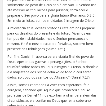
sofrimento do povo de Deus não é em vão. O Senhor usa
até mesmo as tribulações para purificar, fortalecer e
preparar o Seu povo para a glória futura (Romanos 5:3-5).
Em meio às lutas, somos moldados à imagem de Cristo.
A relevância atual dessas profecias está em nos preparar
para os desafios do presente e do futuro. Vivemos em
tempos de instabilidade, mas o Senhor permanece o
mesmo. Ele é o nosso escudo e fortaleza, socorro bem
presente nas tribulações (Salmo 46:1).
Por fim, Daniel 11 aponta para a vitória final do povo de
Deus. Apesar das guerras e perseguições, o Senhor
triunfará sobre todos os Seus inimigos. “O reino, o domínio
e a majestade dos reinos debaixo de todo o céu serão
dados ao povo dos santos do Altíssimo” (Daniel 7:27).
Assim, somos chamados a viver com esperança, fé e
coragem, sabendo que Aquele que prometeu é fiel. As
profecias de Daniel 11 nos exortam a olhar para além das
circunstâncias e a confiar no Deus que reina soberano
sobre toda a terra.