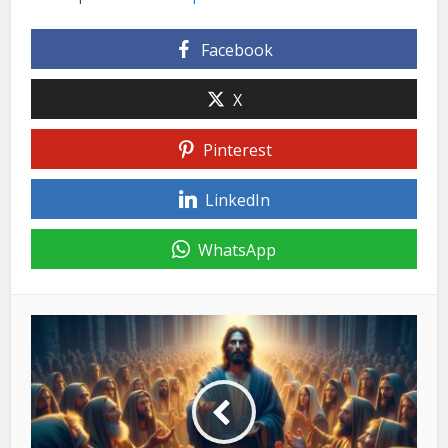
Facebook
X
Pinterest
LinkedIn
WhatsApp