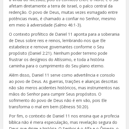
afetam diretamente a terra de Israel, o palco central da
redenção. O povo de Deus, muitas vezes esmagado entre
potências rivais, é chamado a confiar no Senhor, mesmo
em meio à adversidade (Salmo 46:1-3).
O contexto profético de Daniel 11 aponta para a soberania
de Deus sobre reis e reinos, lembrando-nos que Ele
estabelece e remove governantes conforme o Seu
propósito (Daniel 2:21). Nenhum poder terreno pode
frustrar os desígnios do Altíssimo, e toda a história
caminha para o cumprimento do Seu plano eterno.
Além disso, Daniel 11 serve como advertência e consolo
ao povo de Deus. As guerras, traições e alianças descritas
não são meros acidentes históricos, mas instrumentos nas
mãos do Senhor para cumprir Seus propósitos. O
sofrimento do povo de Deus não é em vão, pois Ele
transforma o mal em bem (Gênesis 50:20).
Por fim, o contexto de Daniel 11 nos ensina que a profecia
bíblica não é mera especulação, mas revelação segura do
Deus que dirige a história. O Senhor é o Alfa e o Ômega, o