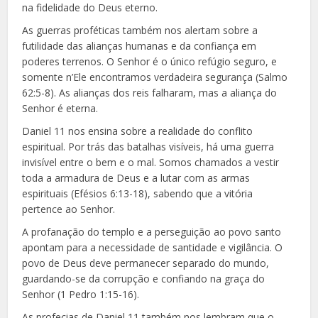
na fidelidade do Deus eterno.
As guerras proféticas também nos alertam sobre a
futilidade das alianças humanas e da confiança em
poderes terrenos. O Senhor é o único refúgio seguro, e
somente n’Ele encontramos verdadeira segurança (Salmo
62:5-8). As alianças dos reis falharam, mas a aliança do
Senhor é eterna.
Daniel 11 nos ensina sobre a realidade do conflito
espiritual. Por trás das batalhas visíveis, há uma guerra
invisível entre o bem e o mal. Somos chamados a vestir
toda a armadura de Deus e a lutar com as armas
espirituais (Efésios 6:13-18), sabendo que a vitória
pertence ao Senhor.
A profanação do templo e a perseguição ao povo santo
apontam para a necessidade de santidade e vigilância. O
povo de Deus deve permanecer separado do mundo,
guardando-se da corrupção e confiando na graça do
Senhor (1 Pedro 1:15-16).
As profecias de Daniel 11 também nos lembram que o