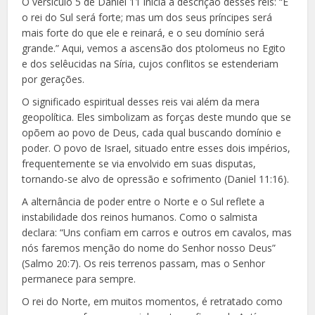
O versículo 5 de Daniel 11 inicia a descrição desses reis: “E
o rei do Sul será forte; mas um dos seus príncipes será
mais forte do que ele e reinará, e o seu domínio será
grande.” Aqui, vemos a ascensão dos ptolomeus no Egito
e dos selêucidas na Síria, cujos conflitos se estenderiam
por gerações.
O significado espiritual desses reis vai além da mera
geopolítica. Eles simbolizam as forças deste mundo que se
opõem ao povo de Deus, cada qual buscando domínio e
poder. O povo de Israel, situado entre esses dois impérios,
frequentemente se via envolvido em suas disputas,
tornando-se alvo de opressão e sofrimento (Daniel 11:16).
A alternância de poder entre o Norte e o Sul reflete a
instabilidade dos reinos humanos. Como o salmista
declara: “Uns confiam em carros e outros em cavalos, mas
nós faremos menção do nome do Senhor nosso Deus”
(Salmo 20:7). Os reis terrenos passam, mas o Senhor
permanece para sempre.
O rei do Norte, em muitos momentos, é retratado como