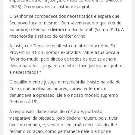
23:23). O compromisso cristão é integral.
O Senhor se compadece dos necessitados e espera que
Seu povo faça o mesmo. “Bem-aventurado o que atende
ao pobre; o Senhor o livrará no dia do mal” (Salmo 41:1). A
misericórdia é reflexo do caráter divino.
A justiça de Deus se manifesta em atos concretos. Em
Provérbios 31:8-9, somos exortados: “Abre a tua boca a
favor do mudo, pelo direito de todos os que se acham
desamparados… julga retamente e faze justiça aos pobres
e necessitados.”
O equilíbrio entre justiça e misericórdia é visto na vida de
Cristo, que acolhia pecadores, curava enfermos e
denunciava a opressão. Ele é o nosso modelo supremo
(Hebreus 4:15).
A responsabilidade social do cristão é, portanto,
inseparável da piedade. João declara: “Quem, pois, tiver
bens do mundo, e, vendo o seu irmão necessitado, lhe
fechar o coração, como permanece nele o amor de