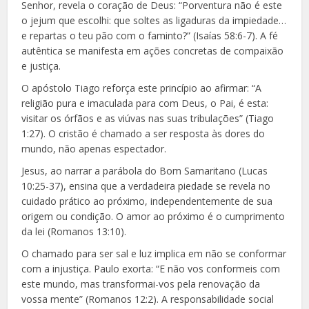
Senhor, revela o coração de Deus: “Porventura não é este
o jejum que escolhi: que soltes as ligaduras da impiedade…
e repartas o teu pão com o faminto?” (Isaías 58:6-7). A fé
autêntica se manifesta em ações concretas de compaixão
e justiça.
O apóstolo Tiago reforça este princípio ao afirmar: “A
religião pura e imaculada para com Deus, o Pai, é esta:
visitar os órfãos e as viúvas nas suas tribulações” (Tiago
1:27). O cristão é chamado a ser resposta às dores do
mundo, não apenas espectador.
Jesus, ao narrar a parábola do Bom Samaritano (Lucas
10:25-37), ensina que a verdadeira piedade se revela no
cuidado prático ao próximo, independentemente de sua
origem ou condição. O amor ao próximo é o cumprimento
da lei (Romanos 13:10).
O chamado para ser sal e luz implica em não se conformar
com a injustiça. Paulo exorta: “E não vos conformeis com
este mundo, mas transformai-vos pela renovação da
vossa mente” (Romanos 12:2). A responsabilidade social