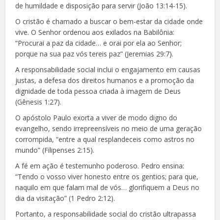
de humildade e disposição para servir (João 13:14-15).
O cristão é chamado a buscar o bem-estar da cidade onde
vive. O Senhor ordenou aos exilados na Babilônia:
“Procurai a paz da cidade… e orai por ela ao Senhor;
porque na sua paz vós tereis paz” (Jeremias 29:7).
A responsabilidade social inclui o engajamento em causas
justas, a defesa dos direitos humanos e a promoção da
dignidade de toda pessoa criada à imagem de Deus
(Gênesis 1:27).
O apóstolo Paulo exorta a viver de modo digno do
evangelho, sendo irrepreensíveis no meio de uma geração
corrompida, “entre a qual resplandeceis como astros no
mundo” (Filipenses 2:15).
A fé em ação é testemunho poderoso. Pedro ensina:
“Tendo o vosso viver honesto entre os gentios; para que,
naquilo em que falam mal de vós… glorifiquem a Deus no
dia da visitação” (1 Pedro 2:12).
Portanto, a responsabilidade social do cristão ultrapassa