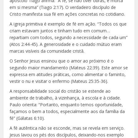
apóstolo Tiago afirma: “A fé, se não tiver obras, é morta
em si mesma” (Tiago 2:17). O verdadeiro discípulo de
Cristo manifesta sua fé em ações concretas no cotidiano.
A igreja primitiva é exemplo de fé em ação. “Todos os que
criam estavam juntos e tinham tudo em comum…
repartiam com todos, segundo a necessidade de cada um”
(Atos 2:44-45). A generosidade e o cuidado mútuo eram
marcas visíveis da comunidade cristã.
O Senhor Jesus ensinou que o amor ao próximo é o
segundo maior mandamento (Mateus 22:39). Este amor se
expressa em atitudes práticas, como alimentar o faminto,
vestir o nu e visitar o enfermo (Mateus 25:35-36).
A responsabilidade social do cristão se estende ao
ambiente de trabalho, à vizinhança, à escola e à cidade.
Paulo orienta: “Portanto, enquanto temos oportunidade,
façamos o bem a todos, especialmente aos da família da
fé” (Gálatas 6:10).
A fé autêntica não se esconde, mas se revela em serviço.
Jesus lavou os pés dos discípulos, deixando-nos exemplo