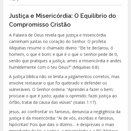
Justiça e Misericórdia: O Equilíbrio do
Compromisso Cristão
A Palavra de Deus revela que justiça e misericórdia
caminham juntas no coração do Senhor. O profeta
Miquéias resume o chamado divino: “Ele te declarou, ó
homem, o que é bom; e que é o que o Senhor pede de ti,
senão que pratiques a justiça, ames a misericórdia e andes
humildemente com o teu Deus?” (Miquéias 6:8).
A justiça bíblica não se limita a julgamentos corretos, mas
envolve restaurar o que foi quebrado e defender os
vulneráveis. O Senhor ordena: “Aprendei a fazer o bem;
procurai o que é justo; ajudai o oprimido; fazei justiça ao
órfão, tratai da causa das viúvas” (Isaías 1:17).
Jesus, ao confrontar os fariseus, denuncia a negligência da
justiça e da misericórdia: “Ai de vós, escribas e fariseus,
hipócritas! Pois que dais o dízimo… e desprezais o mais
importante da lei: a justiça, a misericórdia e a fé” (Mateus