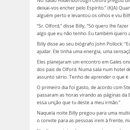
No Salão Hildenborough Olford pregou um
deixai-vos encher pelo Espírito.” (KJA) Qu
alguém perto e levantou os olhos e viu Bil
“Sr. Olford,” disse Billy, “Só quero lhe faz
algo que eu não tenho. Eu também quero a
Billy disse ao seu biógrafo John Pollock:
ajudar. Ele tinha uma energia, uma sensaçã
Eles planejaram um encontro em Gales ond
dos pais de Olford. Numa sala num hotel de
assunto sério. Tenho de aprender o que é 
O primeiro dia foi gasto, de acordo com St
passaram as horas virando as páginas da B
essa unção que tu deste a meu irmão.”
Naquela noite Billy pregou para uma multid
o convite para as pessoas irem à frente, ma