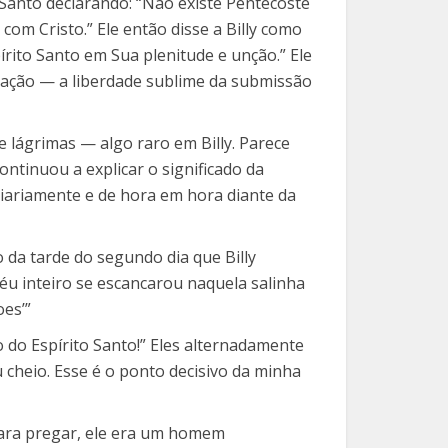
Santo declarando: “Não existe Pentecoste
com Cristo.” Ele então disse a Billy como
rito Santo em Sua plenitude e unção.” Ele
beração — a liberdade sublime da submissão
e lágrimas — algo raro em Billy. Parece
tinuou a explicar o significado da
 diariamente e de hora em hora diante da
da tarde do segundo dia que Billy
éu inteiro se escancarou naquela salinha
es’”
do Espírito Santo!” Eles alternadamente
u cheio. Esse é o ponto decisivo da minha
 para pregar, ele era um homem