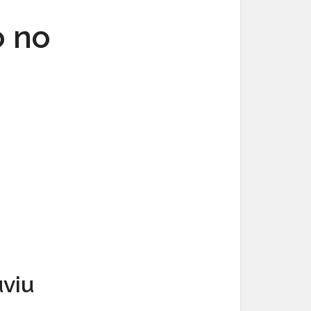
o no
viu