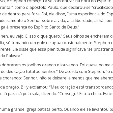
vo, e Stephen começou a se concentrar na obra do Espírito 
antar” como o apóstolo Paulo, que declarou-se “crucificado 
 dentro para fora. Foi, ele disse, “uma experiência do Espí
adeiramente o Senhor sobre a vida, aí a liberdade, aí há li
ga à presença do Espírito Santo de Deus.”
hen, eu vejo. É isso o que quero.” Seus olhos se encheram d
ia, só tomando um gole de água ocasionalmente. Stephen con
rente. Ele disse que essa plenitude significava “se prostrar
da Palavra.”
dobraram os joelhos orando e louvando. Foi quase no meio 
e dedicação total ao Senhor.” De acordo com Stephen, “o c
 chorando: ‘Senhor, não te deixarei a menos que me abenço
 oração. Billy exclamou: “Meu coração está transbordando 
 lá para cá pela sala, dizendo: “Consegui! Estou cheio. Esto
ia numa grande igreja batista perto. Quando ele se levantou