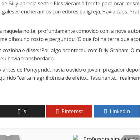
e Billy parecia sentir. Eles vieram à frente para orar mesmo 
Os galeses encheram os corredores da igreja. Havia caos. Pra
is naquela noite, profundamente comovido com a nova autorid
 me olhou no rosto e perguntou: ‘O que foi na terra que aco
cozinha e disse: ‘Pai, algo aconteceu com Billy Graham. O m
 céu havia transbordado.
y antes de Pontypridd, havia ouvido o jovem pregador depo
quirido “certa magnificência de efeito… fascinante… realmen
X
Pinterest
LinkedIn