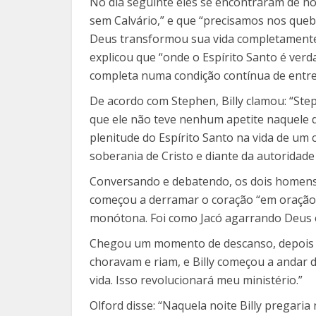
No dia seguinte eles se encontraram de no
sem Calvário,” e que “precisamos nos quebr
Deus transformou sua vida completamente de
explicou que “onde o Espírito Santo é verd
completa numa condição contínua de entre
De acordo com Stephen, Billy clamou: “Step
que ele não teve nenhum apetite naquele d
plenitude do Espírito Santo na vida de um c
soberania de Cristo e diante da autoridade 
Conversando e debatendo, os dois homens 
começou a derramar o coração “em oração d
monótona. Foi como Jacó agarrando Deus e
Chegou um momento de descanso, depois da
choravam e riam, e Billy começou a andar de
vida. Isso revolucionará meu ministério.”
Olford disse: “Naquela noite Billy pregar