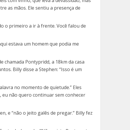
s com vinho, que leva à devassidão, mas
ntre as mãos. Ele sentiu a presença de
o o primeiro a ir à frente. Você falou de
ue aqui estava um homem que podia me
de chamada Pontypridd, a 18km da casa
tos. Billy disse a Stephen: “Isso é um
Palavra no momento de quietude.” Eles
or, eu não quero continuar sem conhecer
e “não o jeito galês de pregar.” Billy fez