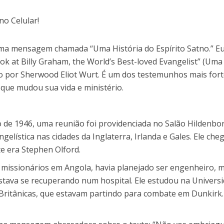
ma mensagem chamada “Uma História do Espírito Satno.” Eu
 at Billy Graham, the World’s Best-loved Evangelist” (Uma
 por Sherwood Eliot Wurt. É um dos testemunhos mais fortes
 que mudou sua vida e ministério.
o de 1946, uma reunião foi providenciada no Salão Hildenbo
ngelística nas cidades da Inglaterra, Irlanda e Gales. Ele c
te era Stephen Olford.
 missionários em Angola, havia planejado ser engenheiro, m
estava se recuperando num hospital. Ele estudou na Univers
ritânicas, que estavam partindo para combate em Dunkirk. 