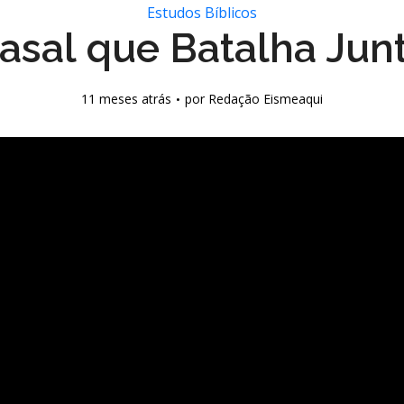
Estudos Bíblicos
asal que Batalha Jun
11 meses atrás
por
Redação Eismeaqui