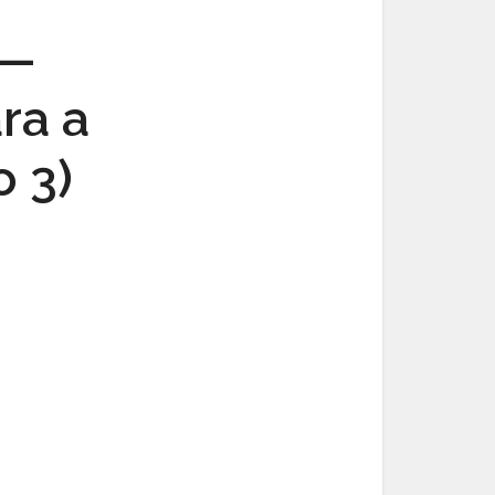
 —
ra a
o 3)