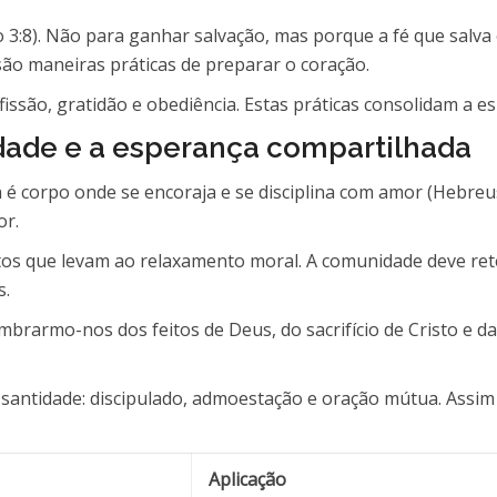
to 3:8). Não para ganhar salvação, mas porque a fé que salva
ão maneiras práticas de preparar o coração.
nfissão, gratidão e obediência. Estas práticas consolidam a 
ade e a esperança compartilhada
eja é corpo onde se encoraja e se disciplina com amor (Hebr
or.
os que levam ao relaxamento moral. A comunidade deve reter 
s.
embrarmo-nos dos feitos de Deus, do sacrifício de Cristo e d
a santidade: discipulado, admoestação e oração mútua. Ass
Aplicação