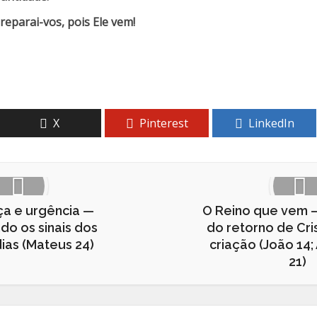
eparai-vos, pois Ele vem!
X
Pinterest
LinkedIn
a e urgência —
O Reino que vem 
o os sinais dos
do retorno de Cri
dias (Mateus 24)
criação (João 14;
21)