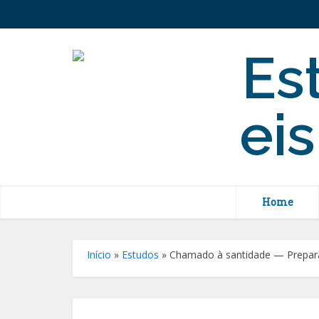
Home
Início
»
Estudos
»
Chamado à santidade — Prepara