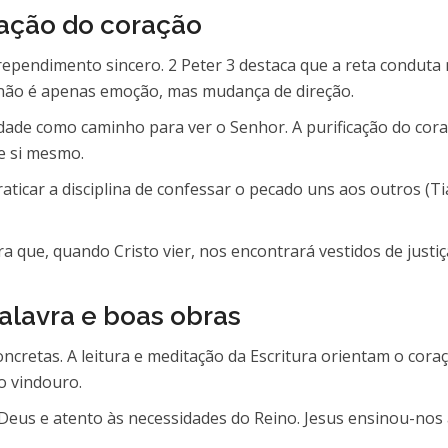
cação do coração
rependimento sincero. 2 Peter 3 destaca que a reta condut
 não é apenas emoção, mas mudança de direção.
ade como caminho para ver o Senhor. A purificação do cora
e si mesmo.
icar a disciplina de confessar o pecado uns aos outros (Tia
que, quando Cristo vier, nos encontrará vestidos de justiça
Palavra e boas obras
concretas. A leitura e meditação da Escritura orientam o cor
o vindouro.
eus e atento às necessidades do Reino. Jesus ensinou-nos 