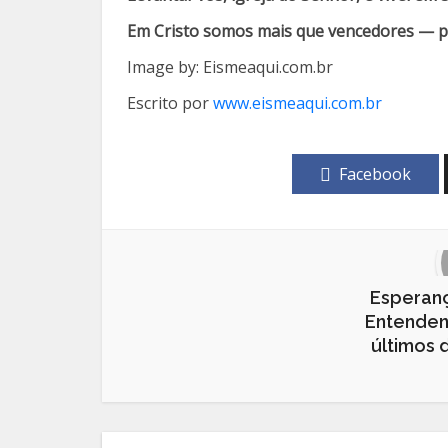
Em Cristo somos mais que vencedores — pr
Image by: Eismeaqui.com.br
Escrito por
www.eismeaqui.com.br
Facebook
Esperanç
Entendend
últimos 