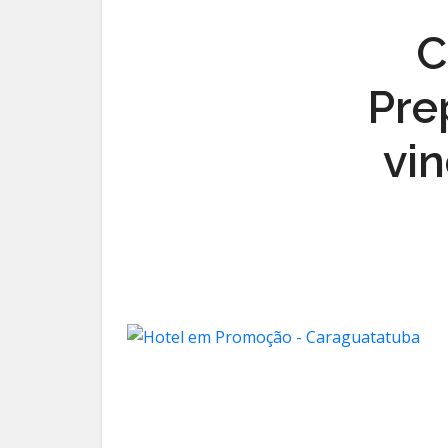
C
Pre
vin