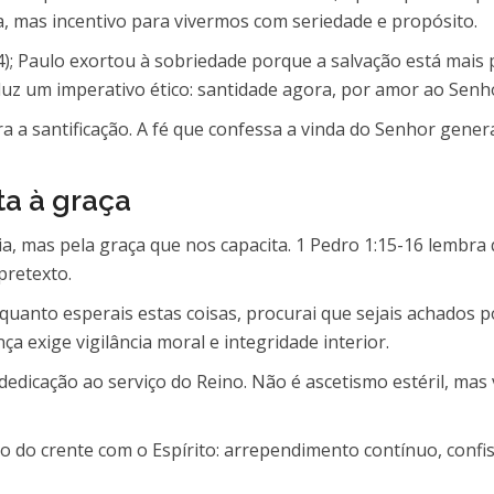
a, mas incentivo para vivermos com seriedade e propósito.
-44); Paulo exortou à sobriedade porque a salvação está m
oduz um imperativo ético: santidade agora, por amor ao Senh
ra a santificação. A fé que confessa a vinda do Senhor gen
a à graça
a, mas pela graça que nos capacita. 1 Pedro 1:15-16 lembr
pretexto.
quanto esperais estas coisas, procurai que sejais achados 
ça exige vigilância moral e integridade interior.
dedicação ao serviço do Reino. Não é ascetismo estéril, ma
o do crente com o Espírito: arrependimento contínuo, confiss