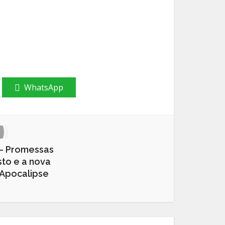
WhatsApp
— Promessas
sto e a nova
 Apocalipse