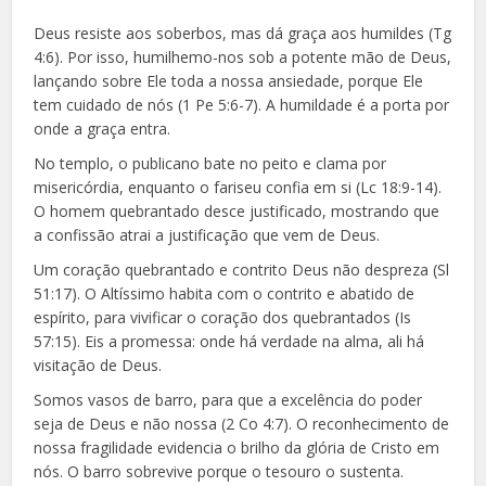
Deus resiste aos soberbos, mas dá graça aos humildes (Tg
4:6). Por isso, humilhemo-nos sob a potente mão de Deus,
lançando sobre Ele toda a nossa ansiedade, porque Ele
tem cuidado de nós (1 Pe 5:6-7). A humildade é a porta por
onde a graça entra.
No templo, o publicano bate no peito e clama por
misericórdia, enquanto o fariseu confia em si (Lc 18:9-14).
O homem quebrantado desce justificado, mostrando que
a confissão atrai a justificação que vem de Deus.
Um coração quebrantado e contrito Deus não despreza (Sl
51:17). O Altíssimo habita com o contrito e abatido de
espírito, para vivificar o coração dos quebrantados (Is
57:15). Eis a promessa: onde há verdade na alma, ali há
visitação de Deus.
Somos vasos de barro, para que a excelência do poder
seja de Deus e não nossa (2 Co 4:7). O reconhecimento de
nossa fragilidade evidencia o brilho da glória de Cristo em
nós. O barro sobrevive porque o tesouro o sustenta.