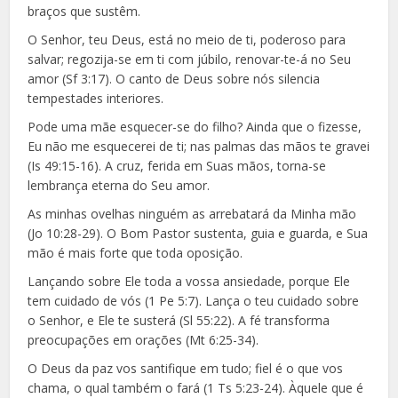
braços que sustêm.
O Senhor, teu Deus, está no meio de ti, poderoso para
salvar; regozija-se em ti com júbilo, renovar-te-á no Seu
amor (Sf 3:17). O canto de Deus sobre nós silencia
tempestades interiores.
Pode uma mãe esquecer-se do filho? Ainda que o fizesse,
Eu não me esquecerei de ti; nas palmas das mãos te gravei
(Is 49:15-16). A cruz, ferida em Suas mãos, torna-se
lembrança eterna do Seu amor.
As minhas ovelhas ninguém as arrebatará da Minha mão
(Jo 10:28-29). O Bom Pastor sustenta, guia e guarda, e Sua
mão é mais forte que toda oposição.
Lançando sobre Ele toda a vossa ansiedade, porque Ele
tem cuidado de vós (1 Pe 5:7). Lança o teu cuidado sobre
o Senhor, e Ele te susterá (Sl 55:22). A fé transforma
preocupações em orações (Mt 6:25-34).
O Deus da paz vos santifique em tudo; fiel é o que vos
chama, o qual também o fará (1 Ts 5:23-24). Àquele que é