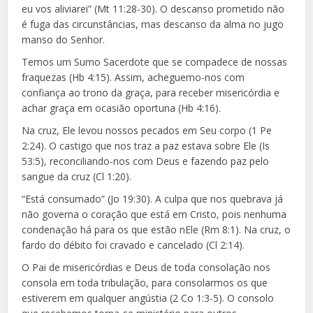
eu vos aliviarei” (Mt 11:28-30). O descanso prometido não
é fuga das circunstâncias, mas descanso da alma no jugo
manso do Senhor.
Temos um Sumo Sacerdote que se compadece de nossas
fraquezas (Hb 4:15). Assim, acheguemo-nos com
confiança ao trono da graça, para receber misericórdia e
achar graça em ocasião oportuna (Hb 4:16).
Na cruz, Ele levou nossos pecados em Seu corpo (1 Pe
2:24). O castigo que nos traz a paz estava sobre Ele (Is
53:5), reconciliando-nos com Deus e fazendo paz pelo
sangue da cruz (Cl 1:20).
“Está consumado” (Jo 19:30). A culpa que nos quebrava já
não governa o coração que está em Cristo, pois nenhuma
condenação há para os que estão nEle (Rm 8:1). Na cruz, o
fardo do débito foi cravado e cancelado (Cl 2:14).
O Pai de misericórdias e Deus de toda consolação nos
consola em toda tribulação, para consolarmos os que
estiverem em qualquer angústia (2 Co 1:3-5). O consolo