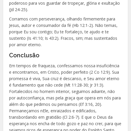
poderoso para vos guardar de tropeçar, glória e exultação
(Jd 24-25).
Corramos com perseverança, olhando firmemente para
Jesus, autor e consumador da fé (Hb 12:1-2). Não temas,
porque Eu sou contigo; Eu te fortaleço, te ajudo e te
sustento (Is 41:10; Is 43:2). Fracos, sim; mas sustentados
por amor eterno.
Conclusão
Em tempos de fraqueza, confessamos nossa insuficiência
e encontramos, em Cristo, poder perfeito (2 Co 12:9). Sua
promessa é viva, Sua cruz é descanso, e Seu amor eterno
é fundamento que não cede (Mt 11:28-30; Jr 31:3).
Fortalecidos no homem interior, seguimos adiante, não
por autoconfiança, mas pela graça que opera em nós para
além do que pedimos ou pensamos (Ef 3:16, 20).
Permaneçamos nEle, enraizados e edificados,
transbordando em gratidão (Cl 2:6-7). E que o Deus da
esperança nos encha de todo gozo e paz no crer, para que
sejamos ricos de esperança no poder do Espírito Santo