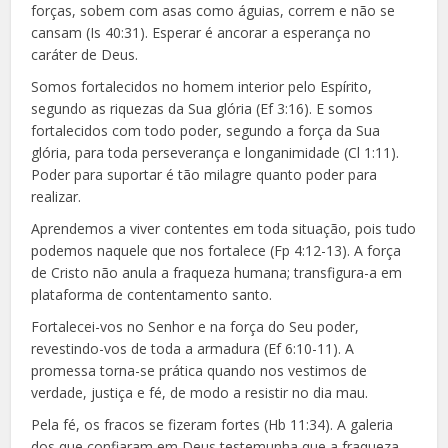
forças, sobem com asas como águias, correm e não se
cansam (Is 40:31). Esperar é ancorar a esperança no
caráter de Deus.
Somos fortalecidos no homem interior pelo Espírito,
segundo as riquezas da Sua glória (Ef 3:16). E somos
fortalecidos com todo poder, segundo a força da Sua
glória, para toda perseverança e longanimidade (Cl 1:11).
Poder para suportar é tão milagre quanto poder para
realizar.
Aprendemos a viver contentes em toda situação, pois tudo
podemos naquele que nos fortalece (Fp 4:12-13). A força
de Cristo não anula a fraqueza humana; transfigura-a em
plataforma de contentamento santo.
Fortalecei-vos no Senhor e na força do Seu poder,
revestindo-vos de toda a armadura (Ef 6:10-11). A
promessa torna-se prática quando nos vestimos de
verdade, justiça e fé, de modo a resistir no dia mau.
Pela fé, os fracos se fizeram fortes (Hb 11:34). A galeria
dos que confiaram em Deus testemunha que a fraqueza,