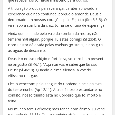
que recebemos torna-se ministério para outros.
A tribulação produz perseverança, caráter aprovado e
esperança que não confunde, porque o amor de Deus é
derramado em nossos corações pelo Espírito (Rm 5:3-5). O
vale, sob a sombra da cruz, torna-se oficina de esperança.
Ainda que eu ande pelo vale da sombra da morte, não
temerei mal algum, porque Tu estás comigo (Sl 23:4). O
Bom Pastor dá a vida pelas ovelhas (Jo 10:11) e nos guia
às águas de descanso.
Deus é o nosso refúgio e fortaleza, socorro bem presente
na angústia (Sl 46:1). “Aquietai-vos e sabei que Eu sou
Deus” (Sl 46:10). Quando a alma silencia, a voz do
Altíssimo reergue.
Eles o venceram pelo sangue do Cordeiro e pela palavra
do testemunho (Ap 12:11). A cruz é nosso estandarte no
conflito; nosso triunfo está no Cordeiro que foi morto e
reina.
No mundo tereis aflições; mas tende bom ânimo: Eu venci
o mundo (Jo 16:33). Quem caminha atrás da cruz segue o