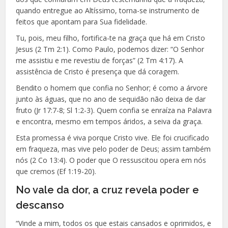
quando entregue ao Altíssimo, torna-se instrumento de
feitos que apontam para Sua fidelidade.
Tu, pois, meu filho, fortifica-te na graça que há em Cristo
Jesus (2 Tm 2:1). Como Paulo, podemos dizer: “O Senhor
me assistiu e me revestiu de forças” (2 Tm 4:17). A
assistência de Cristo é presença que dá coragem.
Bendito o homem que confia no Senhor; é como a árvore
junto às águas, que no ano de sequidão não deixa de dar
fruto (Jr 17:7-8; Sl 1:2-3). Quem confia se enraíza na Palavra
e encontra, mesmo em tempos áridos, a seiva da graça.
Esta promessa é viva porque Cristo vive. Ele foi crucificado
em fraqueza, mas vive pelo poder de Deus; assim também
nós (2 Co 13:4). O poder que O ressuscitou opera em nós
que cremos (Ef 1:19-20).
No vale da dor, a cruz revela poder e
descanso
“Vinde a mim, todos os que estais cansados e oprimidos, e