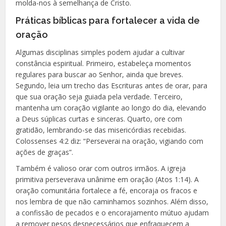
molda-nos à semelhança de Cristo.
Práticas bíblicas para fortalecer a vida de
oração
Algumas disciplinas simples podem ajudar a cultivar
constância espiritual. Primeiro, estabeleça momentos
regulares para buscar ao Senhor, ainda que breves.
Segundo, leia um trecho das Escrituras antes de orar, para
que sua oração seja guiada pela verdade. Terceiro,
mantenha um coração vigilante ao longo do dia, elevando
a Deus súplicas curtas e sinceras. Quarto, ore com
gratidão, lembrando-se das misericórdias recebidas.
Colossenses 4:2 diz: “Perseverai na oração, vigiando com
ações de graças”.
Também é valioso orar com outros irmãos. A igreja
primitiva perseverava unânime em oração (Atos 1:14). A
oração comunitária fortalece a fé, encoraja os fracos e
nos lembra de que não caminhamos sozinhos. Além disso,
a confissão de pecados e o encorajamento mútuo ajudam
a remover pesos desnecessários que enfraquecem a