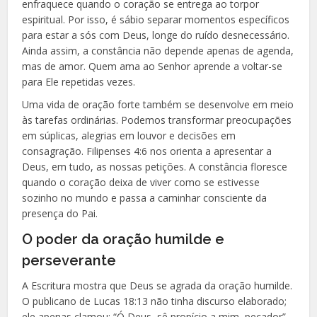
enfraquece quando o coração se entrega ao torpor
espiritual. Por isso, é sábio separar momentos específicos
para estar a sós com Deus, longe do ruído desnecessário.
Ainda assim, a constância não depende apenas de agenda,
mas de amor. Quem ama ao Senhor aprende a voltar-se
para Ele repetidas vezes.
Uma vida de oração forte também se desenvolve em meio
às tarefas ordinárias. Podemos transformar preocupações
em súplicas, alegrias em louvor e decisões em
consagração. Filipenses 4:6 nos orienta a apresentar a
Deus, em tudo, as nossas petições. A constância floresce
quando o coração deixa de viver como se estivesse
sozinho no mundo e passa a caminhar consciente da
presença do Pai.
O poder da oração humilde e
perseverante
A Escritura mostra que Deus se agrada da oração humilde.
O publicano de Lucas 18:13 não tinha discurso elaborado;
ele apenas clamou: “Ó Deus, sê propício a mim, pecador”.