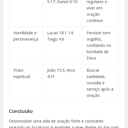
5:17; Daniel 6:10
regulares e
viver em
oração
contínua
Humildade e
Lucas 18:1-14;
Persistir sem
perseverança
Tiago 4:6
orgulho,
confiando na
bondade de
Deus
Fruto
João 15:5; Atos
Buscar
espiritual
4:31
santidade,
ousadia e
serviço após a
oração
Conclusão
Desenvolver uma vida de oração forte e constante
segundo as Escrituras é aprender a viver diante do Pai com