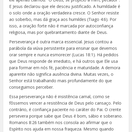
E Jesus declarou que ele desceu justificado. A humildade é
o solo onde a oração verdadeira cresce. O Senhor resiste
ao soberbo, mas dá graça aos humildes (Tiago 4:6). Por
isso, a oração forte não é marcada por autoconfiança
religiosa, mas por quebrantamento diante de Deus.
Perseverança é outra marca essencial. Jesus contou a
parábola da viúva persistente para ensinar que devemos
orar sempre e nunca esmorecer (Lucas 18:1). Há pedidos
que Deus responde de imediato, e há outros que Ele usa
para formar em nós fé, paciência e maturidade. A demora
aparente não significa ausência divina. Muitas vezes, o
Senhor está trabalhando mais profundamente do que
conseguimos perceber.
Essa perseverança não é insistência carnal, como se
fôssemos vencer a resistência de Deus pelo cansaço. Pelo
contrário, é confiança paciente no caráter do Pai. O crente
persevera porque sabe que Deus é bom, sábio e soberano.
Romanos 8:26 também nos consola ao afirmar que o
Espírito nos ajuda em nossa fraqueza. Mesmo quando