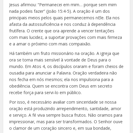
Jesus afirmou: “Permanecei em mim… porque sem mim
nada podeis fazer” (João 15:4-5). A oração é um dos
principais meios pelos quais permanecemos nEle. Ela nos
afasta da autossuficiência e nos conduz à dependência
frutífera. O crente que ora aprende a vencer tentações
com mais lucidez, a suportar provações com mais firmeza
e a amar o próximo com mais compaixão.
Há também um fruto missionário na oração. A igreja que
ora se torna mais sensível à vontade de Deus para o
mundo. Em Atos 4, os discípulos oraram e foram cheios de
ousadia para anunciar a Palavra. Oração verdadeira não
nos fecha em nós mesmos; ela nos impulsiona para a
obediência. Quem se encontra com Deus em secreto
recebe força para servi-lo em público.
Por isso, é necessário avaliar com sinceridade se nossa
oração está produzindo arrependimento, santidade, amor
e serviço. A fé viva sempre busca frutos. Não oramos para
impressionar, mas para ser transformados. O Senhor ouve
o clamor de um coração sincero e, em sua bondade,