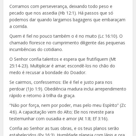
Corramos com perseverança, deixando todo peso e
pecado que nos assedia (Hb 12:1). Há passos que só
podemos dar quando largamos bagagens que embaraçam
a corrida.
Quem é fiel no pouco também o é no muito (Lc 16:10). O
chamado floresce no cumprimento diligente das pequenas
incumbências do cotidiano.
O Senhor confia talentos e espera que frutifiquem (Mt
25:14-23). Multiplicar é amar; escondê-los no chão do
medo é recusar a bondade do Doador.
Se cairmos, confessemos: Ele é fiel e justo para nos
perdoar (1Jo 1:9). Obediência madura inclui arrependimento
rápido e retorno à trilha da graça.
“Não por força, nem por poder, mas pelo meu Espírito” (Zc
4:6). A capacitação vem do Alto; Ele nos reveste para
testemunhar com ousadia e amor (At 1:8; Ef 3:16).
Confia ao Senhor as tuas obras, e os teus planos serão
estabelecidos (Pv 16:3). Humildade planeja com lápis e ora