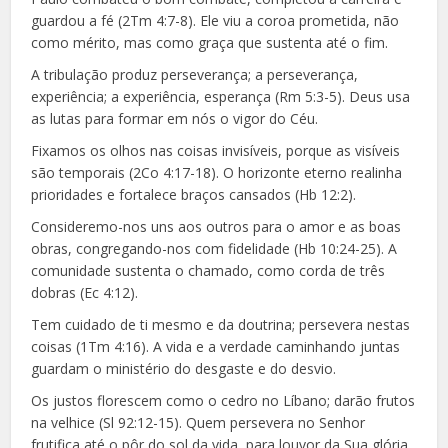
guardou a fé (2Tm 4:7-8). Ele viu a coroa prometida, não
como mérito, mas como graça que sustenta até o fim.
A tribulação produz perseverança; a perseverança,
experiência; a experiência, esperança (Rm 5:3-5). Deus usa
as lutas para formar em nós o vigor do Céu.
Fixamos os olhos nas coisas invisíveis, porque as visíveis
são temporais (2Co 4:17-18). O horizonte eterno realinha
prioridades e fortalece braços cansados (Hb 12:2).
Consideremo-nos uns aos outros para o amor e as boas
obras, congregando-nos com fidelidade (Hb 10:24-25). A
comunidade sustenta o chamado, como corda de três
dobras (Ec 4:12).
Tem cuidado de ti mesmo e da doutrina; persevera nestas
coisas (1Tm 4:16). A vida e a verdade caminhando juntas
guardam o ministério do desgaste e do desvio.
Os justos florescem como o cedro no Líbano; darão frutos
na velhice (Sl 92:12-15). Quem persevera no Senhor
frutifica até o pôr do sol da vida, para louvor da Sua glória.