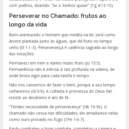
com joelhos, dizendo: “Se o Senhor quiser” (Tg 4:13-15).
Perseverar no Chamado: frutos ao
longo da vida
Bem-aventurado o homem que medita na lei; será como
árvore plantada junto às águas, que dá fruto no tempo
certo (Sl 1:1-3). Perseverança é cadência sagrada ao longo
das estações.
Permaneci em mim e dareis muito fruto (Jo 15:5).
Permanência não é inércia; é raiz profunda na videira, de
onde brota vigor para cada tarefa e tempo.
Não nos cansemos de fazer o bem, porque a seu tempo
ceifaremos (Gl 6:9). A colheita é promessa do Deus fiel;
resistir ao desânimo é ato de fé.
“Tendes necessidade de perseverança” (Hb 10:36). O
chamado não cessa nas dificuldades; ele amadurece nelas
como ouro provado no fogo (1Pe 1:6-7).
Paulo combateu o bom combate, completou a carreira e