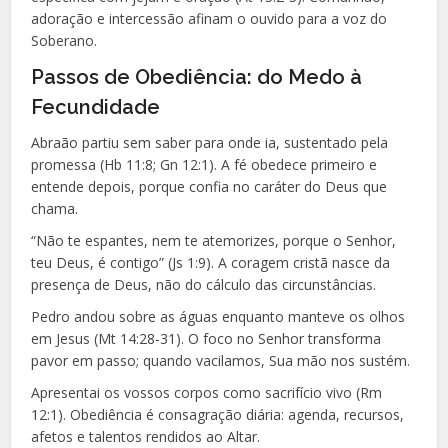
adoração e intercessão afinam o ouvido para a voz do
Soberano.
Passos de Obediência: do Medo à
Fecundidade
Abraão partiu sem saber para onde ia, sustentado pela
promessa (Hb 11:8; Gn 12:1). A fé obedece primeiro e
entende depois, porque confia no caráter do Deus que
chama.
“Não te espantes, nem te atemorizes, porque o Senhor,
teu Deus, é contigo” (Js 1:9). A coragem cristã nasce da
presença de Deus, não do cálculo das circunstâncias.
Pedro andou sobre as águas enquanto manteve os olhos
em Jesus (Mt 14:28-31). O foco no Senhor transforma
pavor em passo; quando vacilamos, Sua mão nos sustém.
Apresentai os vossos corpos como sacrifício vivo (Rm
12:1). Obediência é consagração diária: agenda, recursos,
afetos e talentos rendidos ao Altar.