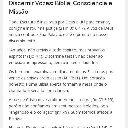
Discernir Vozes: Bíblia, Consciência e
Missão
Toda Escritura é inspirada por Deus e útil para ensinar,
corrigir e instruir na justiça (2Tm 3:16-17). A voz de Deus
nunca contradiz Sua Palavra; ela é o prumo do nosso
discernimento.
“Amados, não creiais a todo espírito, mas provai os
espíritos” (1Jo 4:1). Discernir é testar, não ceder ao
entusiasmo apressado, nem à incredulidade fria.
Os bereanos examinavam diariamente as Escrituras para
ver se as coisas eram assim (At 17:11). Um coração
honesto e uma Bíblia aberta formam a mesa onde o
chamado é servido com clareza.
A paz de Cristo deve arbitrar em nosso coração (Cl 3:15),
porém não confiamos em sentimentos isolados, pois
“enganoso é o coração” (Jr 17:9). Submetemos afetos à
Palavra.
Na multidão de conselheiros há segurança (Pv 11:14). O