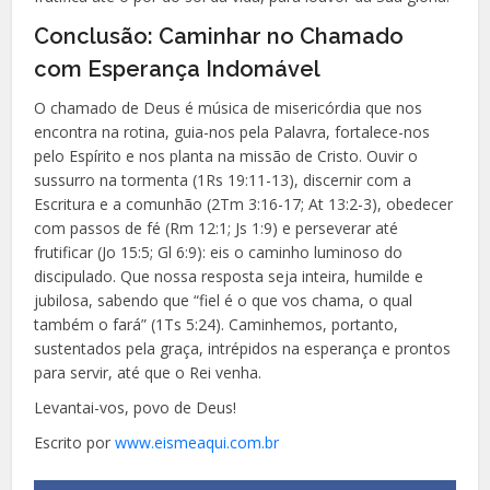
Conclusão: Caminhar no Chamado
com Esperança Indomável
O chamado de Deus é música de misericórdia que nos
encontra na rotina, guia-nos pela Palavra, fortalece-nos
pelo Espírito e nos planta na missão de Cristo. Ouvir o
sussurro na tormenta (1Rs 19:11-13), discernir com a
Escritura e a comunhão (2Tm 3:16-17; At 13:2-3), obedecer
com passos de fé (Rm 12:1; Js 1:9) e perseverar até
frutificar (Jo 15:5; Gl 6:9): eis o caminho luminoso do
discipulado. Que nossa resposta seja inteira, humilde e
jubilosa, sabendo que “fiel é o que vos chama, o qual
também o fará” (1Ts 5:24). Caminhemos, portanto,
sustentados pela graça, intrépidos na esperança e prontos
para servir, até que o Rei venha.
Levantai-vos, povo de Deus!
Escrito por
www.eismeaqui.com.br