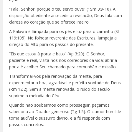
“Fala, Senhor, porque o teu servo ouve” (1Sm 3:9-10). A
disposição obediente antecede a revelação; Deus fala com
clareza ao coração que se oferece inteiro.
A Palavra é lâmpada para os pés e luz para o caminho (Sl
119:105). No folhear reverente das Escrituras, lampeja a
direção do Alto para os passos do presente.
“Eis que estou à porta e bato” (Ap 3:20). O Senhor,
paciente e real, visita-nos nos corredores da vida; abrir a
porta é acolher Seu chamado para comunhão e missão.
Transformai-vos pela renovação da mente, para
experimentar a boa, agradável e perfeita vontade de Deus
(Rm 12:2). Sem a mente renovada, o ruído do século
suprime a melodia do Céu.
Quando não soubermos como prosseguir, peçamos
sabedoria ao Doador generoso (Tg 1:5). O clamor humilde
torna audível o sussurro divino, e a fé responde com
passos concretos.