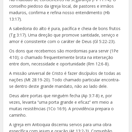
conselho piedoso da igreja local, de pastores e irmãos
maduros, confirma e refina nosso entendimento (Hb
13:17).
A sabedoria do alto é pura, pacífica e cheia de bons frutos
(Tg 3:17). Uma direção que promove santidade, serviço e
amor é consistente com o caráter de Deus (Gl 5:22-23).
Os dons que recebemos são mordomias para servir (1Pe
4:10); o chamado frequentemente brota na interseção
entre dom, necessidade e oportunidade (Rm 12:6-8).
A missão universal de Cristo é fazer discípulos de todas as
nações (Mt 28:19-20). Todo chamado particular encontra-
se dentro deste grande mandato, não ao lado dele.
Deus abre portas que ninguém fecha (Ap 3:7-8) e, por
vezes, levanta “uma porta grande e eficaz” em meio a
muitas resistências (1Co 16:9). A providência prepara o
caminho.
A igreja em Antioquia discerniu servos para uma obra
específica com jejum e oração (At 13:2-3). Comunhão,