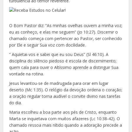
turbulência ao temor reverente.
O Bom Pastor diz: “As minhas ovelhas ouvem a minha voz;
eu as conheço, e elas me seguem” (Jo 10:27). Discernir o
chamado começa com pertencer ao Pastor, ser conhecido
por Ele e seguir Sua voz com docilidade.
“ Aquietai-vos e sabei que eu sou Deus” (Sl 46:10). A
disciplina do silêncio piedoso é escola de discernimento;
quem cala para ouvir o Altíssimo aprende a distinguir Sua
vontade na rotina.
Jesus levantou-se de madrugada para orar em lugar
deserto (Mc 1:35). O relógio da devoção ordena o coração;
a oração regular torna audível o convite divino nas tarefas
do dia.
Maria escolheu a boa parte aos pés de Cristo, enquanto
Marta se inquietava com muitos afazeres (Lc 10:38-42). O
chamado ressoa mais nítido quando a adoração precede a
ação.