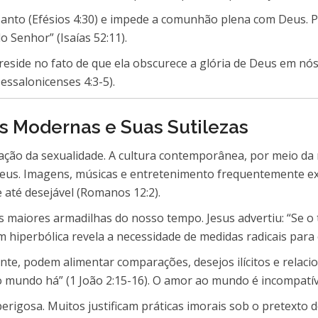
 Santo (Efésios 4:30) e impede a comunhão plena com Deus. P
do Senhor” (Isaías 52:11).
 reside no fato de que ela obscurece a glória de Deus em n
essalonicenses 4:3-5).
s Modernas e Suas Sutilezas
ão da sexualidade. A cultura contemporânea, por meio da míd
Deus. Imagens, músicas e entretenimento frequentemente exa
e até desejável (Romanos 12:2).
s maiores armadilhas do nosso tempo. Jesus advertiu: “Se o t
em hiperbólica revela a necessidade de medidas radicais para 
ante, podem alimentar comparações, desejos ilícitos e relac
 mundo há” (1 João 2:15-16). O amor ao mundo é incompatív
 perigosa. Muitos justificam práticas imorais sob o pretexto