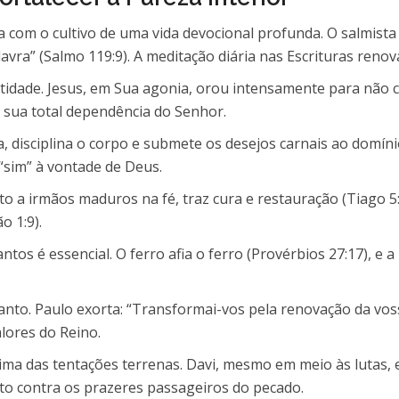
a com o cultivo de uma vida devocional profunda. O salmist
ra” (Salmo 119:9). A meditação diária nas Escrituras renova
tidade. Jesus, em Sua agonia, orou intensamente para não ca
o sua total dependência do Senhor.
a, disciplina o corpo e submete os desejos carnais ao domíni
“sim” à vontade de Deus.
o a irmãos maduros na fé, traz cura e restauração (Tiago 5:
o 1:9).
os é essencial. O ferro afia o ferro (Provérbios 27:17), e a
anto. Paulo exorta: “Transformai-vos pela renovação da vos
lores do Reino.
ima das tentações terrenas. Davi, mesmo em meio às lutas,
oto contra os prazeres passageiros do pecado.