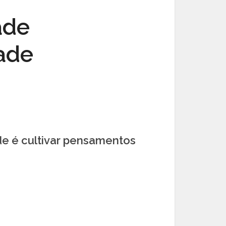
ade
dade
ade é cultivar pensamentos