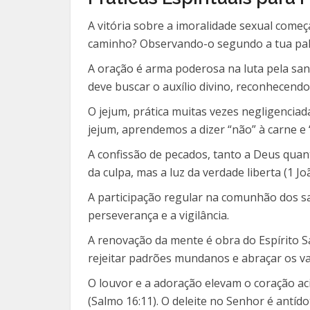
A vitória sobre a imoralidade sexual começ
caminho? Observando-o segundo a tua palav
A oração é arma poderosa na luta pela san
deve buscar o auxílio divino, reconhecend
O jejum, prática muitas vezes negligenciad
jejum, aprendemos a dizer “não” à carne e 
A confissão de pecados, tanto a Deus quant
da culpa, mas a luz da verdade liberta (1 Joã
A participação regular na comunhão dos sant
perseverança e a vigilância.
A renovação da mente é obra do Espírito S
rejeitar padrões mundanos e abraçar os va
O louvor e a adoração elevam o coração ac
(Salmo 16:11). O deleite no Senhor é antíd