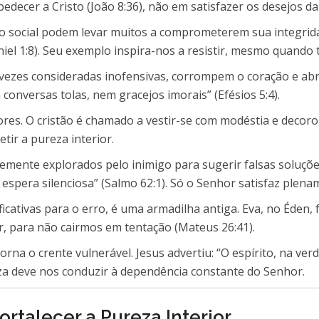
decer a Cristo (João 8:36), não em satisfazer os desejos da 
ão social podem levar muitos a comprometerem sua integrid
iel 1:8). Seu exemplo inspira-nos a resistir, mesmo quando
 vezes consideradas inofensivas, corrompem o coração e a
conversas tolas, nem gracejos imorais” (Efésios 5:4).
res. O cristão é chamado a vestir-se com modéstia e decor
etir a pureza interior.
emente explorados pelo inimigo para sugerir falsas soluções
espera silenciosa” (Salmo 62:1). Só o Senhor satisfaz plena
ficativas para o erro, é uma armadilha antiga. Eva, no Éden,
ar, para não cairmos em tentação (Mateus 26:41).
 torna o crente vulnerável. Jesus advertiu: “O espírito, na ve
eza deve nos conduzir à dependência constante do Senhor.
Fortalecer a Pureza Interior