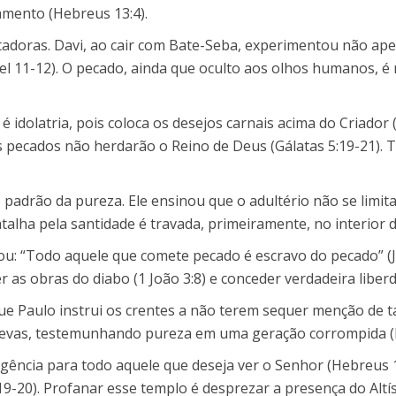
amento (Hebreus 13:4).
adoras. Davi, ao cair com Bate-Seba, experimentou não apen
uel 11-12). O pecado, ainda que oculto aos olhos humanos, é
 é idolatria, pois coloca os desejos carnais acima do Criador
s pecados não herdarão o Reino de Deus (Gálatas 5:19-21). T
o padrão da pureza. Ele ensinou que o adultério não se limi
talha pela santidade é travada, primeiramente, no interior
mou: “Todo aquele que comete pecado é escravo do pecado” (J
r as obras do diabo (1 João 3:8) e conceder verdadeira liber
 Paulo instrui os crentes a não terem sequer menção de tais
revas, testemunhando pureza em uma geração corrompida (Fi
ência para todo aquele que deseja ver o Senhor (Hebreus 12
9-20). Profanar esse templo é desprezar a presença do Altí