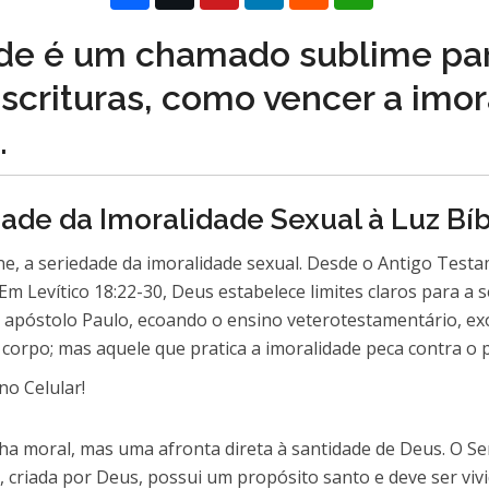
de é um chamado sublime para
scrituras, como vencer a imor
.
de da Imoralidade Sexual à Luz Bíb
ene, a seriedade da imoralidade sexual. Desde o Antigo Tes
Em Levítico 18:22-30, Deus estabelece limites claros para a
 O apóstolo Paulo, ecoando o ensino veterotestamentário, ex
rpo; mas aquele que pratica a imoralidade peca contra o pr
lha moral, mas uma afronta direta à santidade de Deus. O 
de, criada por Deus, possui um propósito santo e deve ser v