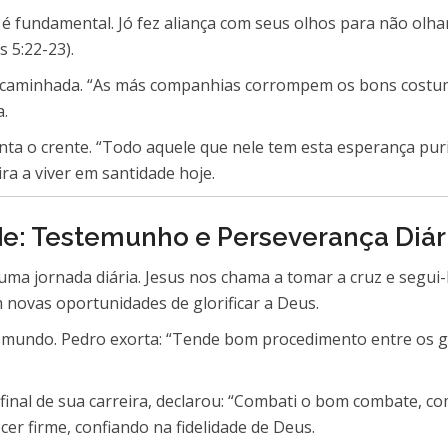
é fundamental. Jó fez aliança com seus olhos para não olhar
s 5:22-23).
a caminhada. “As más companhias corrompem os bons costume
a.
nta o crente. “Todo aquele que nele tem esta esperança pur
pira a viver em santidade hoje.
: Testemunho e Perseverança Diár
uma jornada diária. Jesus nos chama a tomar a cruz e segui-
novas oportunidades de glorificar a Deus.
undo. Pedro exorta: “Tende bom procedimento entre os genti
final de sua carreira, declarou: “Combati o bom combate, comp
er firme, confiando na fidelidade de Deus.