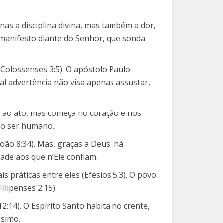
as a disciplina divina, mas também a dor,
 manifesto diante do Senhor, que sonda
 (Colossenses 3:5). O apóstolo Paulo
al advertência não visa apenas assustar,
ta ao ato, mas começa no coração e nos
 do ser humano.
oão 8:34). Mas, graças a Deus, há
dade aos que n’Ele confiam.
 práticas entre eles (Efésios 5:3). O povo
lipenses 2:15).
:14). O Espírito Santo habita no crente,
ssimo.