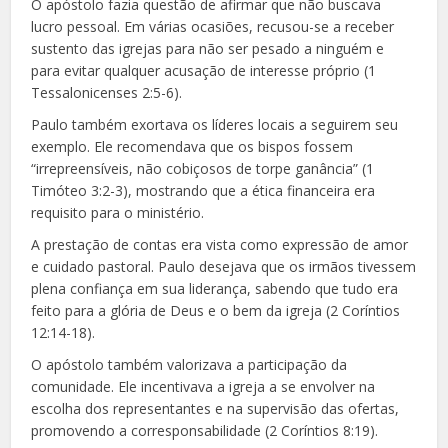
O apóstolo fazia questão de afirmar que não buscava
lucro pessoal. Em várias ocasiões, recusou-se a receber
sustento das igrejas para não ser pesado a ninguém e
para evitar qualquer acusação de interesse próprio (1
Tessalonicenses 2:5-6).
Paulo também exortava os líderes locais a seguirem seu
exemplo. Ele recomendava que os bispos fossem
“irrepreensíveis, não cobiçosos de torpe ganância” (1
Timóteo 3:2-3), mostrando que a ética financeira era
requisito para o ministério.
A prestação de contas era vista como expressão de amor
e cuidado pastoral. Paulo desejava que os irmãos tivessem
plena confiança em sua liderança, sabendo que tudo era
feito para a glória de Deus e o bem da igreja (2 Coríntios
12:14-18).
O apóstolo também valorizava a participação da
comunidade. Ele incentivava a igreja a se envolver na
escolha dos representantes e na supervisão das ofertas,
promovendo a corresponsabilidade (2 Coríntios 8:19).