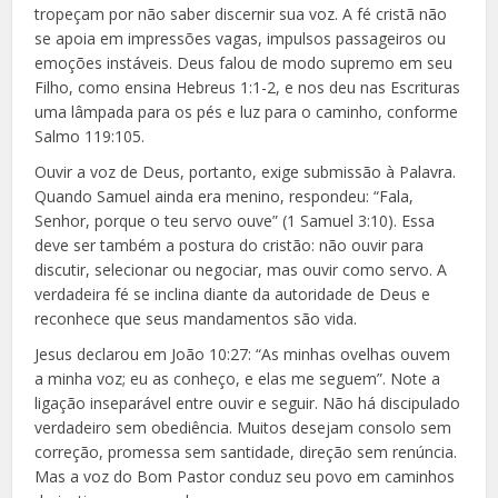
tropeçam por não saber discernir sua voz. A fé cristã não
se apoia em impressões vagas, impulsos passageiros ou
emoções instáveis. Deus falou de modo supremo em seu
Filho, como ensina Hebreus 1:1-2, e nos deu nas Escrituras
uma lâmpada para os pés e luz para o caminho, conforme
Salmo 119:105.
Ouvir a voz de Deus, portanto, exige submissão à Palavra.
Quando Samuel ainda era menino, respondeu: “Fala,
Senhor, porque o teu servo ouve” (1 Samuel 3:10). Essa
deve ser também a postura do cristão: não ouvir para
discutir, selecionar ou negociar, mas ouvir como servo. A
verdadeira fé se inclina diante da autoridade de Deus e
reconhece que seus mandamentos são vida.
Jesus declarou em João 10:27: “As minhas ovelhas ouvem
a minha voz; eu as conheço, e elas me seguem”. Note a
ligação inseparável entre ouvir e seguir. Não há discipulado
verdadeiro sem obediência. Muitos desejam consolo sem
correção, promessa sem santidade, direção sem renúncia.
Mas a voz do Bom Pastor conduz seu povo em caminhos