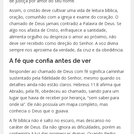
de justiça por amor do seu nome.
Assim, o cristão deve cultivar uma vida de leitura bíblica,
oração, comunhão com a igreja e exame do coração. O
chamado de Deus jamais contradiz a Palavra de Deus. Se
algo nos afasta de Cristo, enfraquece a santidade,
alimenta orgulho ou despreza o amor ao próximo, não
deve ser recebido como direção do Senhor. A voz divina
sempre nos aproxima da verdade, da cruz e da obediência.
A fé que confia antes de ver
Responder ao chamado de Deus com fé significa caminhar
sustentado pela fidelidade do Senhor, mesmo quando os
detalhes ainda não estão claros. Hebreus 11:8 afirma que
Abraão, pela fé, obedeceu ao chamado, saindo para um
lugar que havia de receber por herança, “sem saber para
onde ia”. Ele não possuía um mapa completo, mas
conhecia o Deus que o guiava.
A fé bíblica não é salto no escuro, mas descanso no
caráter de Deus. Ela não ignora as dificuldades, porém as
contempla à luz das promessas divinas. Quando Pedro