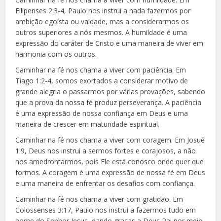
Filipenses 2:3-4, Paulo nos instrui a nada fazermos por
ambição egoísta ou vaidade, mas a considerarmos os
outros superiores a nós mesmos. A humildade é uma
expressão do caráter de Cristo e uma maneira de viver em
harmonia com os outros.
Caminhar na fé nos chama a viver com paciência. Em
Tiago 1:2-4, somos exortados a considerar motivo de
grande alegria o passarmos por várias provações, sabendo
que a prova da nossa fé produz perseverança. A paciência
é uma expressão de nossa confiança em Deus e uma
maneira de crescer em maturidade espiritual.
Caminhar na fé nos chama a viver com coragem. Em Josué
1:9, Deus nos instrui a sermos fortes e corajosos, a não
nos amedrontarmos, pois Ele está conosco onde quer que
formos. A coragem é uma expressão de nossa fé em Deus
e uma maneira de enfrentar os desafios com confiança.
Caminhar na fé nos chama a viver com gratidão. Em
Colossenses 3:17, Paulo nos instrui a fazermos tudo em
nome do Senhor Jesus, dando graças a Deus Pai por meio