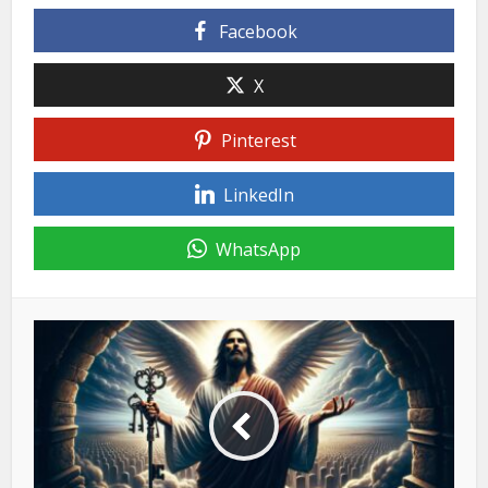
Facebook
X
Pinterest
LinkedIn
WhatsApp