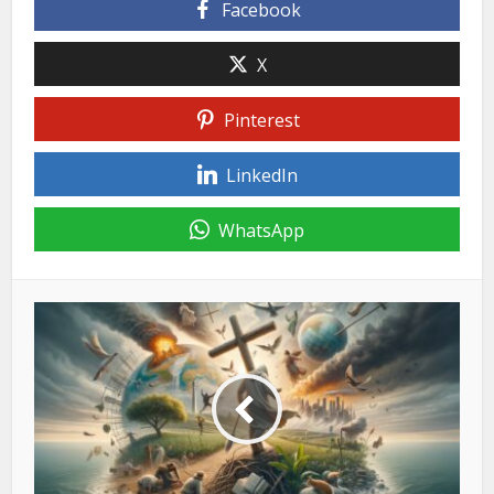
Facebook
X
Pinterest
LinkedIn
WhatsApp