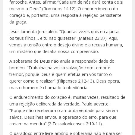
fantoche. Antes, afirma: “Cada um de nós dará conta de si
mesmo a Deus” (Romanos 14:12). O endurecimento do
coração é, portanto, uma resposta à rejeição persistente
da graça.
Jesus lamenta Jerusalém: “Quantas vezes quis eu ajuntar
os teus filhos… e tu não quiseste!” (Mateus 23:37). Aqui,
vemos a tensão entre o desejo divino e a recusa humana,
um mistério que desafia nossa compreensão.
A soberania de Deus não anula a responsabilidade do
homem. “Trabalhai na vossa salvação com temor e
tremor, porque Deus é quem efetua em vós tanto o
querer como o realizar” (Filipenses 2:12-13). Deus opera,
mas o homem é chamado à obediência.
O endurecimento do coração é, muitas vezes, resultado de
uma rejeição deliberada da verdade. Paulo adverte:
“Porque não receberam o amor da verdade para serem
salvos, Deus lhes enviou a operação do erro, para que
creiam na mentira” (2 Tessalonicenses 2:10-11).
O paradoxo entre livre-arbítrio e soberania não é para ser