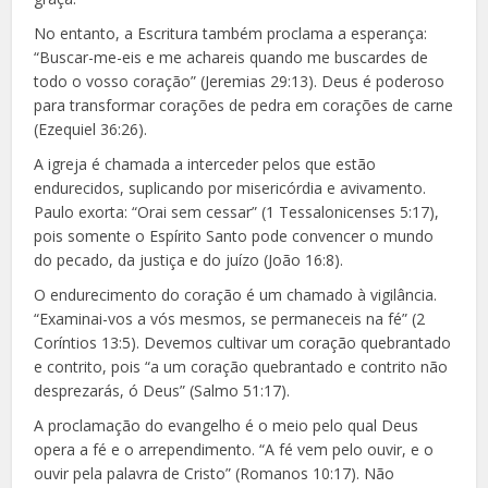
No entanto, a Escritura também proclama a esperança:
“Buscar-me-eis e me achareis quando me buscardes de
todo o vosso coração” (Jeremias 29:13). Deus é poderoso
para transformar corações de pedra em corações de carne
(Ezequiel 36:26).
A igreja é chamada a interceder pelos que estão
endurecidos, suplicando por misericórdia e avivamento.
Paulo exorta: “Orai sem cessar” (1 Tessalonicenses 5:17),
pois somente o Espírito Santo pode convencer o mundo
do pecado, da justiça e do juízo (João 16:8).
O endurecimento do coração é um chamado à vigilância.
“Examinai-vos a vós mesmos, se permaneceis na fé” (2
Coríntios 13:5). Devemos cultivar um coração quebrantado
e contrito, pois “a um coração quebrantado e contrito não
desprezarás, ó Deus” (Salmo 51:17).
A proclamação do evangelho é o meio pelo qual Deus
opera a fé e o arrependimento. “A fé vem pelo ouvir, e o
ouvir pela palavra de Cristo” (Romanos 10:17). Não