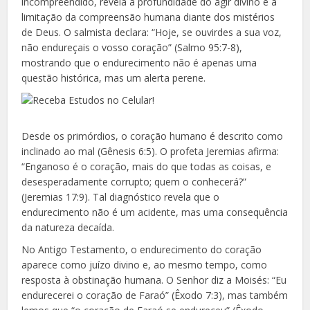
incompreendido, revela a profundidade do agir divino e a
limitação da compreensão humana diante dos mistérios
de Deus. O salmista declara: “Hoje, se ouvirdes a sua voz,
não endureçais o vosso coração” (Salmo 95:7-8),
mostrando que o endurecimento não é apenas uma
questão histórica, mas um alerta perene.
Desde os primórdios, o coração humano é descrito como
inclinado ao mal (Gênesis 6:5). O profeta Jeremias afirma:
“Enganoso é o coração, mais do que todas as coisas, e
desesperadamente corrupto; quem o conhecerá?”
(Jeremias 17:9). Tal diagnóstico revela que o
endurecimento não é um acidente, mas uma consequência
da natureza decaída.
No Antigo Testamento, o endurecimento do coração
aparece como juízo divino e, ao mesmo tempo, como
resposta à obstinação humana. O Senhor diz a Moisés: “Eu
endurecerei o coração de Faraó” (Êxodo 7:3), mas também