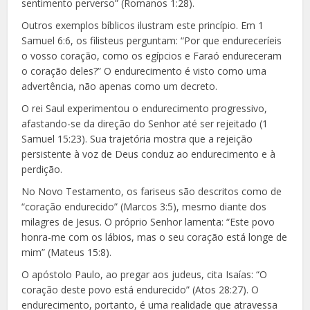
sentimento perverso” (Romanos 1:28).
Outros exemplos bíblicos ilustram este princípio. Em 1
Samuel 6:6, os filisteus perguntam: “Por que endureceríeis
o vosso coração, como os egípcios e Faraó endureceram
o coração deles?” O endurecimento é visto como uma
advertência, não apenas como um decreto.
O rei Saul experimentou o endurecimento progressivo,
afastando-se da direção do Senhor até ser rejeitado (1
Samuel 15:23). Sua trajetória mostra que a rejeição
persistente à voz de Deus conduz ao endurecimento e à
perdição.
No Novo Testamento, os fariseus são descritos como de
“coração endurecido” (Marcos 3:5), mesmo diante dos
milagres de Jesus. O próprio Senhor lamenta: “Este povo
honra-me com os lábios, mas o seu coração está longe de
mim” (Mateus 15:8).
O apóstolo Paulo, ao pregar aos judeus, cita Isaías: “O
coração deste povo está endurecido” (Atos 28:27). O
endurecimento, portanto, é uma realidade que atravessa