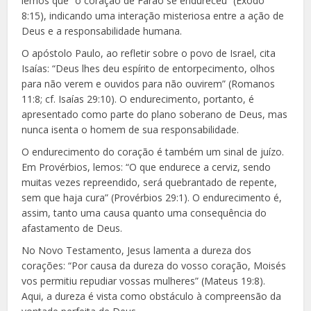
lemos que “o coração de Faraó se endureceu” (Êxodo
8:15), indicando uma interação misteriosa entre a ação de
Deus e a responsabilidade humana.
O apóstolo Paulo, ao refletir sobre o povo de Israel, cita
Isaías: “Deus lhes deu espírito de entorpecimento, olhos
para não verem e ouvidos para não ouvirem” (Romanos
11:8; cf. Isaías 29:10). O endurecimento, portanto, é
apresentado como parte do plano soberano de Deus, mas
nunca isenta o homem de sua responsabilidade.
O endurecimento do coração é também um sinal de juízo.
Em Provérbios, lemos: “O que endurece a cerviz, sendo
muitas vezes repreendido, será quebrantado de repente,
sem que haja cura” (Provérbios 29:1). O endurecimento é,
assim, tanto uma causa quanto uma consequência do
afastamento de Deus.
No Novo Testamento, Jesus lamenta a dureza dos
corações: “Por causa da dureza do vosso coração, Moisés
vos permitiu repudiar vossas mulheres” (Mateus 19:8).
Aqui, a dureza é vista como obstáculo à compreensão da