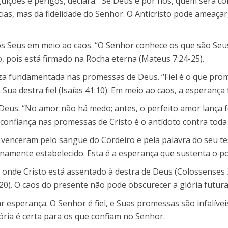
ções e perigos, declara: “Se Deus é por nós, quem será con
s, mas da fidelidade do Senhor. O Anticristo pode ameaçar,
 os Seus em meio ao caos. “O Senhor conhece os que são Se
 pois está firmado na Rocha eterna (Mateus 7:24-25).
eza fundamentada nas promessas de Deus. “Fiel é o que pro
a destra fiel (Isaías 41:10). Em meio ao caos, a esperança f
eus. “No amor não há medo; antes, o perfeito amor lança fo
 confiança nas promessas de Cristo é o antídoto contra toda
s o venceram pelo sangue do Cordeiro e pela palavra do seu t
enamente estabelecido. Esta é a esperança que sustenta o p
, onde Cristo está assentado à destra de Deus (Colossenses 3
20). O caos do presente não pode obscurecer a glória futura
 esperança. O Senhor é fiel, e Suas promessas são infalíve
tória é certa para os que confiam no Senhor.