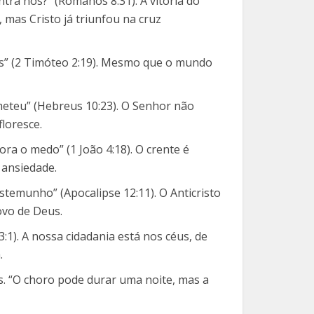
tra nós?” (Romanos 8:31). A vitória do
 mas Cristo já triunfou na cruz
us” (2 Timóteo 2:19). Mesmo que o mundo
meteu” (Hebreus 10:23). O Senhor não
loresce.
ra o medo” (1 João 4:18). O crente é
 ansiedade.
estemunho” (Apocalipse 12:11). O Anticristo
ovo de Deus.
:1). A nossa cidadania está nos céus, de
.
is. “O choro pode durar uma noite, mas a