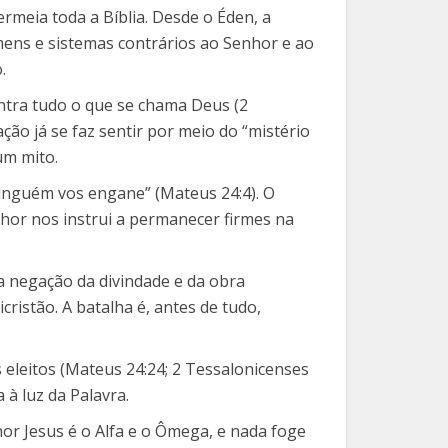
ermeia toda a Bíblia. Desde o Éden, a
mens e sistemas contrários ao Senhor e ao
.
ntra tudo o que se chama Deus (2
o já se faz sentir por meio do “mistério
um mito.
 ninguém vos engane” (Mateus 24:4). O
nhor nos instrui a permanecer firmes na
é a negação da divindade e da obra
cristão. A batalha é, antes de tudo,
s eleitos (Mateus 24:24; 2 Tessalonicenses
 à luz da Palavra.
or Jesus é o Alfa e o Ômega, e nada foge