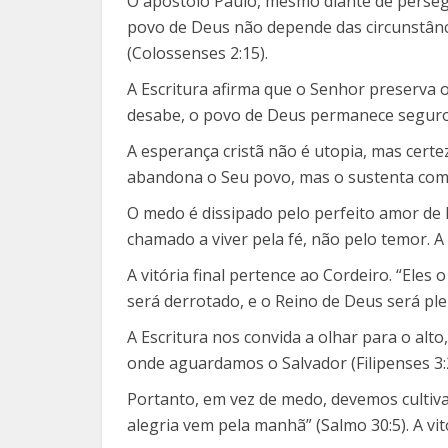
O apóstolo Paulo, mesmo diante de persegui
povo de Deus não depende das circunstância
(Colossenses 2:15).
A Escritura afirma que o Senhor preserva
desabe, o povo de Deus permanece seguro,
A esperança cristã não é utopia, mas cert
abandona o Seu povo, mas o sustenta com Su
O medo é dissipado pelo perfeito amor de D
chamado a viver pela fé, não pelo temor. A
A vitória final pertence ao Cordeiro. “Ele
será derrotado, e o Reino de Deus será pl
A Escritura nos convida a olhar para o alto
onde aguardamos o Salvador (Filipenses 3:
Portanto, em vez de medo, devemos cultivar
alegria vem pela manhã” (Salmo 30:5). A vi