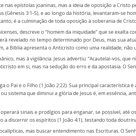
e nas epístolas joaninas, mas a ideia de oposição a Cristo p
 (Gênesis 3:1-5), e ao longo da história, levantaram-se ho
tanto, é a culminação de toda oposição à soberania de Cristo
icenses, descreve o “homem da iniquidade” que se exalta co
erá revelado no tempo determinado por Deus, mas sua atuaçã
im, a Bíblia apresenta o Anticristo como uma realidade, não 
ânico, mas à vigilância. Jesus advertiu: “Acautelai-vos, que
ticristo em si, mas na sedução do erro e da apostasia. O Se
 o Pai e o Filho (1 João 2:22). Sua principal característica 
ou sistema que diminui a glória de Jesus é, em essência, anti
 operará sinais e prodígios para enganar, se possível, até o
a discernir os espíritos (1 João 4:1), testando toda doutrina
ocalípticas, mas buscar entendimento nas Escrituras. O Senh