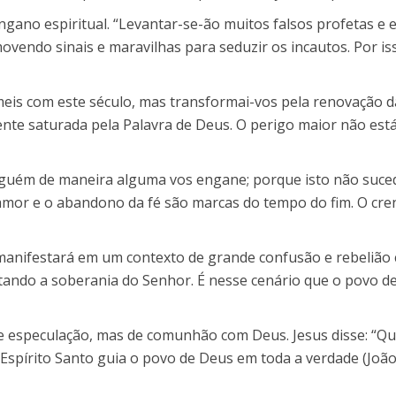
ngano espiritual. “Levantar-se-ão muitos falsos profetas e
ovendo sinais e maravilhas para seduzir os incautos. Por iss
meis com este século, mas transformai-vos pela renovação d
ente saturada pela Palavra de Deus. O perigo maior não es
inguém de maneira alguma vos engane; porque isto não suce
 amor e o abandono da fé são marcas do tempo do fim. O cre
e manifestará em um contexto de grande confusão e rebeliã
itando a soberania do Senhor. É nesse cenário que o povo 
 especulação, mas de comunhão com Deus. Jesus disse: “Qua
 Espírito Santo guia o povo de Deus em toda a verdade (João 