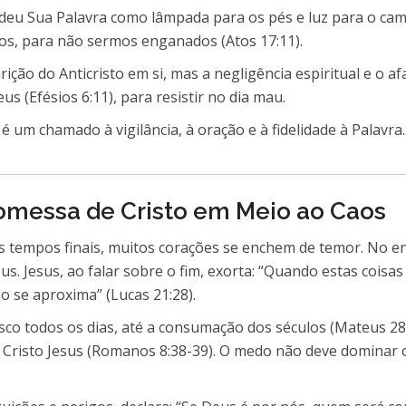
deu Sua Palavra como lâmpada para os pés e luz para o ca
os, para não sermos enganados (Atos 17:11).
rição do Anticristo em si, mas a negligência espiritual e o 
s (Efésios 6:11), para resistir no dia mau.
é um chamado à vigilância, à oração e à fidelidade à Palavr
omessa de Cristo em Meio ao Caos
 os tempos finais, muitos corações se enchem de temor. No e
s. Jesus, ao falar sobre o fim, exorta: “Quando estas coisas
o se aproxima” (Lucas 21:28).
nosco todos os dias, até a consumação dos séculos (Mateus 2
Cristo Jesus (Romanos 8:38-39). O medo não deve dominar o