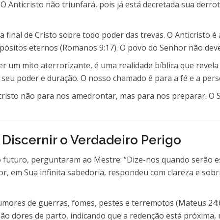
 O Anticristo não triunfará, pois já está decretada sua derr
ia final de Cristo sobre todo poder das trevas. O Anticrist
ósitos eternos (Romanos 9:17). O povo do Senhor não deve 
ser um mito aterrorizante, é uma realidade bíblica que revela
a seu poder e duração. O nosso chamado é para a fé e a pers
cristo não para nos amedrontar, mas para nos preparar. O S
Discernir o Verdadeiro Perigo
o futuro, perguntaram ao Mestre: “Dize-nos quando serão es
or, em Sua infinita sabedoria, respondeu com clareza e sob
umores de guerras, fomes, pestes e terremotos (Mateus 24:6
 são dores de parto, indicando que a redenção está próxima