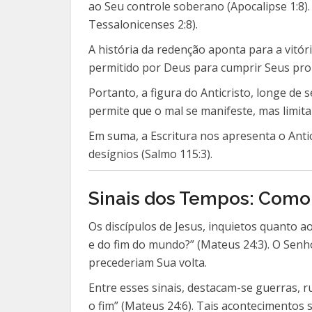
ao Seu controle soberano (Apocalipse 1:8).
Tessalonicenses 2:8).
A história da redenção aponta para a vitór
permitido por Deus para cumprir Seus prop
Portanto, a figura do Anticristo, longe de 
permite que o mal se manifeste, mas limit
Em suma, a Escritura nos apresenta o Anti
desígnios (Salmo 115:3).
Sinais dos Tempos: Como 
Os discípulos de Jesus, inquietos quanto a
e do fim do mundo?” (Mateus 24:3). O Senh
precederiam Sua volta.
Entre esses sinais, destacam-se guerras, r
o fim” (Mateus 24:6). Tais acontecimentos