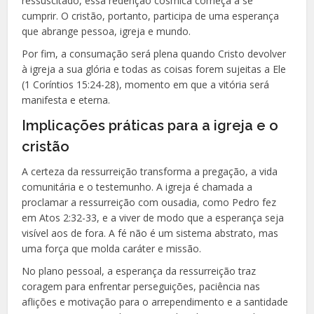
ressuscitado, essa redenção cósmica começa a se
cumprir. O cristão, portanto, participa de uma esperança
que abrange pessoa, igreja e mundo.
Por fim, a consumação será plena quando Cristo devolver
à igreja a sua glória e todas as coisas forem sujeitas a Ele
(1 Coríntios 15:24-28), momento em que a vitória será
manifesta e eterna.
Implicações práticas para a igreja e o
cristão
A certeza da ressurreição transforma a pregação, a vida
comunitária e o testemunho. A igreja é chamada a
proclamar a ressurreição com ousadia, como Pedro fez
em Atos 2:32-33, e a viver de modo que a esperança seja
visível aos de fora. A fé não é um sistema abstrato, mas
uma força que molda caráter e missão.
No plano pessoal, a esperança da ressurreição traz
coragem para enfrentar perseguições, paciência nas
aflições e motivação para o arrependimento e a santidade