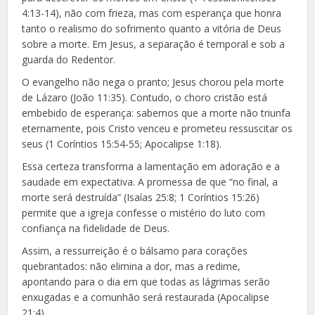
4:13-14), não com frieza, mas com esperança que honra
tanto o realismo do sofrimento quanto a vitória de Deus
sobre a morte. Em Jesus, a separação é temporal e sob a
guarda do Redentor.
O evangelho não nega o pranto; Jesus chorou pela morte
de Lázaro (João 11:35). Contudo, o choro cristão está
embebido de esperança: sabemos que a morte não triunfa
eternamente, pois Cristo venceu e prometeu ressuscitar os
seus (1 Coríntios 15:54-55; Apocalipse 1:18).
Essa certeza transforma a lamentação em adoração e a
saudade em expectativa. A promessa de que “no final, a
morte será destruída” (Isaías 25:8; 1 Coríntios 15:26)
permite que a igreja confesse o mistério do luto com
confiança na fidelidade de Deus.
Assim, a ressurreição é o bálsamo para corações
quebrantados: não elimina a dor, mas a redime,
apontando para o dia em que todas as lágrimas serão
enxugadas e a comunhão será restaurada (Apocalipse
21:4).