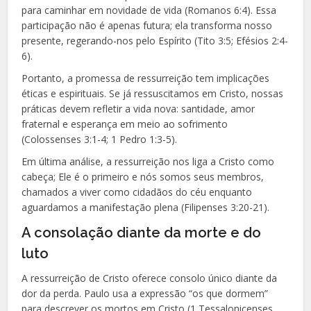
para caminhar em novidade de vida (Romanos 6:4). Essa
participação não é apenas futura; ela transforma nosso
presente, regerando-nos pelo Espírito (Tito 3:5; Efésios 2:4-
6).
Portanto, a promessa de ressurreição tem implicações
éticas e espirituais. Se já ressuscitamos em Cristo, nossas
práticas devem refletir a vida nova: santidade, amor
fraternal e esperança em meio ao sofrimento
(Colossenses 3:1-4; 1 Pedro 1:3-5).
Em última análise, a ressurreição nos liga a Cristo como
cabeça; Ele é o primeiro e nós somos seus membros,
chamados a viver como cidadãos do céu enquanto
aguardamos a manifestação plena (Filipenses 3:20-21).
A consolação diante da morte e do
luto
A ressurreição de Cristo oferece consolo único diante da
dor da perda. Paulo usa a expressão “os que dormem”
para descrever os mortos em Cristo (1 Tessalonicenses