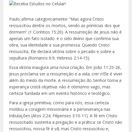
Paulo afirma categoricamente: “Mas agora Cristo
ressuscitou dentre os mortos, sendo as primícias dos que
dormem” (1 Coríntios 15:20). A ressurreição de Jesus não é
apenas um fato isolado: é o selo divino que confirma sua
obra, sua identidade e sua promessa. Quando Cristo
ressuscita, Ele declara vitória sobre o pecado e sobre a
sepultura (Romanos 6:9; Hebreus 2:14-15).
Essa vitória inaugura uma nova criação. Em João 11:25-26,
Jesus proclama ser a ressurreição e a vida; crer n’Ele é viver
além do medo da morte. A ressurreição do Senhor torna a
esperança cristã objetiva: não é otimismo vago, mas
certeza fundada em um evento histórico e teológico.
Para a igreja primitiva, como para nós, essa certeza
moldou a coragem missionária e a perseverança nas
tribulações (Atos 2:24; Filipenses 3:10-11). A fé em Cristo
ressuscitado sustenta a pregação e a prática: se Cristo não
ressuscitou, nossa fé é vã; mas Cristo ressuscitou e,