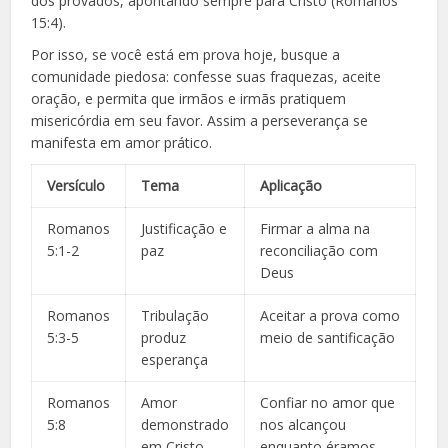
dos provados, apontando sempre para Cristo (Romanos
15:4).
Por isso, se você está em prova hoje, busque a
comunidade piedosa: confesse suas fraquezas, aceite
oração, e permita que irmãos e irmãs pratiquem
misericórdia em seu favor. Assim a perseverança se
manifesta em amor prático.
Versículo
Tema
Aplicação
Romanos
Justificação e
Firmar a alma na
5:1-2
paz
reconciliação com
Deus
Romanos
Tribulação
Aceitar a prova como
5:3-5
produz
meio de santificação
esperança
Romanos
Amor
Confiar no amor que
5:8
demonstrado
nos alcançou
em Cristo
enquanto éramos