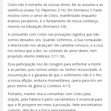
Cristo não é estranho às nossas dores; Ele as assumiu e as
santificou (Isaías 53; Filipenses 3:10). Em Romanos 5 Paulo
mostra como o amor de Cristo, manifestado enquanto
éramos pecadores, é o fundamento de nossa confiança
mesmo na tribulação (Romanos 5:8).
A comunhão com Cristo nas provações significa que não
somos deixados sós. Quando sofremos, a Sua compaixão
e intercessão nos alcançam. Ele caminha conosco, e a cruz
nos ensina que a dor, no contexto do amor divino, tem
propósito eterno (Hebreus 2:17-18).
Essa participação nos dá coragem para enfrentar a morte
e as perdas, pois somos unidos ao Senhor ressuscitado. A
ressurreição é a garantia de que o sofrimento não é o fim;
a nossa aflição, embora momentânea, opera para nós um
peso eterno de glória (2 Coríntios 4:17).
Portanto, manter viva a comunhão com Cristo pela
oração, pela Palavra e pelos sacramentos é essencial para
que a fé prospere em meio à provação. Nele encontramos
consolo, direção e a força para perseverar.