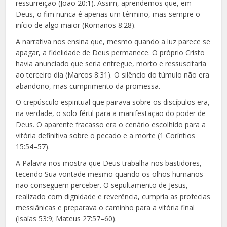
ressurreição (João 20:1). Assim, aprendemos que, em
Deus, o fim nunca é apenas um término, mas sempre o
início de algo maior (Romanos 8:28).
A narrativa nos ensina que, mesmo quando a luz parece se
apagar, a fidelidade de Deus permanece. O próprio Cristo
havia anunciado que seria entregue, morto e ressuscitaria
ao terceiro dia (Marcos 8:31). O silêncio do túmulo não era
abandono, mas cumprimento da promessa.
O crepúsculo espiritual que pairava sobre os discípulos era,
na verdade, o solo fértil para a manifestação do poder de
Deus. O aparente fracasso era o cenário escolhido para a
vitória definitiva sobre o pecado e a morte (1 Coríntios
15:54–57).
A Palavra nos mostra que Deus trabalha nos bastidores,
tecendo Sua vontade mesmo quando os olhos humanos
não conseguem perceber. O sepultamento de Jesus,
realizado com dignidade e reverência, cumpria as profecias
messiânicas e preparava o caminho para a vitória final
(Isaías 53:9; Mateus 27:57–60).