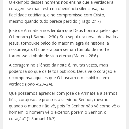
O exemplo desses homens nos ensina que a verdadeira
coragem se manifesta na obediência silenciosa, na
fidelidade cotidiana, e no compromisso com Cristo,
mesmo quando tudo parece perdido (Tiago 2:17).
José de Arimateia nos lembra que Deus honra aqueles que
O honram (1 Samuel 2:30). Sua sepultura nova, destinada a
Jesus, tornou-se palco do maior milagre da história: a
ressurreição. O que era para ser um túmulo de morte
tornou-se símbolo de vida eterna (Mateus 28:6).
A coragem no silêncio da noite é, muitas vezes, mais
poderosa do que os feitos públicos. Deus vê o coração e
recompensa aqueles que O buscam em espírito e em
verdade (João 4:23–24).
Que possamos aprender com José de Arimateia a sermos
fiéis, corajosos e prontos a servir ao Senhor, mesmo
quando o mundo não vê, pois “o Senhor não vê como vê o
homem; o homem vê o exterior, porém o Senhor, o
coração” (1 Samuel 16:7).