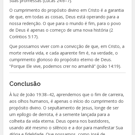
Suas promessas (Lucas 24:6–7).
O cumprimento do propósito divino em Cristo é a garantia
de que, em todas as coisas, Deus está operando para a
nossa redenção. O que para o mundo é fim, para o povo
de Deus é apenas o começo de uma nova história (2
Coríntios 5:17).
Que possamos viver com a convicção de que, em Cristo, a
morte revela vida, e cada aparente fim é, na verdade, o
cumprimento glorioso do propósito eterno de Deus.
“Porque Ele vive, podemos crer no amanhã” (João 14:19).
Conclusão
À luz de João 19:38–42, aprendemos que o fim de carreira,
aos olhos humanos, é apenas o início do cumprimento do
propósito divino. O sepultamento de Jesus, longe de ser
um epílogo de derrota, é a semente lançada para a
colheita da vida eterna. Deus opera nos bastidores,
usando até mesmo o silêncio e a dor para manifestar Sua
glória e fidelidade. Que possamos, como José de