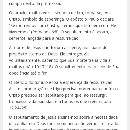
cumprimento da promessa.
O túmulo, muitas vezes símbolo de fim, torna-se, em
Cristo, símbolo de esperança. O apóstolo Paulo declara:
“Se morremos com Cristo, cremos que também com Ele
viveremos” (Romanos 6:8). O sepultamento é, assim, a
semente lançada para a ressurreição.
A morte de Jesus não foi um acidente, mas parte do
propósito eterno de Deus. Ele entregou-Se
voluntariamente, sabendo que Sua morte traria vida a
muitos (João 10:17–18). O sepultamento era o selo de Sua
obediência até o fim.
O silêncio do túmulo ecoa a esperança da ressurreição.
Assim como o grão de trigo precisa morrer para dar fruto,
Cristo precisou ser sepultado para que, ao ressurgir,
trouxesse vida abundante a todos os que creem (João
12:24–25).
O sepultamento de Jesus ensina-nos sobre a necessidade
de confiar em Deus mesmo quando não vemos resultados
imediatos. A semente lançada à terra parece desaparecer,