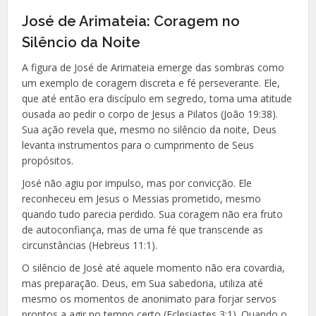
José de Arimateia: Coragem no
Silêncio da Noite
A figura de José de Arimateia emerge das sombras como
um exemplo de coragem discreta e fé perseverante. Ele,
que até então era discípulo em segredo, toma uma atitude
ousada ao pedir o corpo de Jesus a Pilatos (João 19:38).
Sua ação revela que, mesmo no silêncio da noite, Deus
levanta instrumentos para o cumprimento de Seus
propósitos.
José não agiu por impulso, mas por convicção. Ele
reconheceu em Jesus o Messias prometido, mesmo
quando tudo parecia perdido. Sua coragem não era fruto
de autoconfiança, mas de uma fé que transcende as
circunstâncias (Hebreus 11:1).
O silêncio de José até aquele momento não era covardia,
mas preparação. Deus, em Sua sabedoria, utiliza até
mesmo os momentos de anonimato para forjar servos
prontos a agir no tempo certo (Eclesiastes 3:1). Quando o