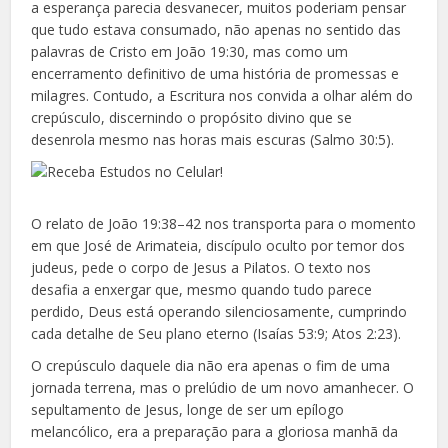
a esperança parecia desvanecer, muitos poderiam pensar
que tudo estava consumado, não apenas no sentido das
palavras de Cristo em João 19:30, mas como um
encerramento definitivo de uma história de promessas e
milagres. Contudo, a Escritura nos convida a olhar além do
crepúsculo, discernindo o propósito divino que se
desenrola mesmo nas horas mais escuras (Salmo 30:5).
O relato de João 19:38–42 nos transporta para o momento
em que José de Arimateia, discípulo oculto por temor dos
judeus, pede o corpo de Jesus a Pilatos. O texto nos
desafia a enxergar que, mesmo quando tudo parece
perdido, Deus está operando silenciosamente, cumprindo
cada detalhe de Seu plano eterno (Isaías 53:9; Atos 2:23).
O crepúsculo daquele dia não era apenas o fim de uma
jornada terrena, mas o prelúdio de um novo amanhecer. O
sepultamento de Jesus, longe de ser um epílogo
melancólico, era a preparação para a gloriosa manhã da