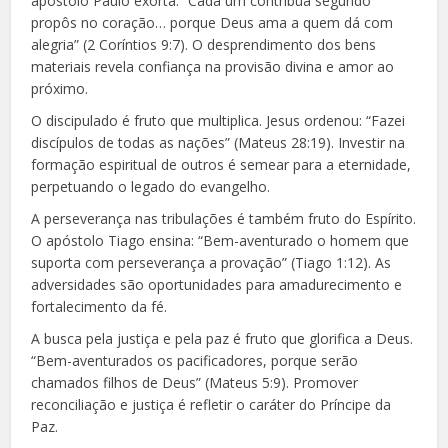
apóstolo Paulo exorta: “Cada um contribua segundo
propôs no coração… porque Deus ama a quem dá com
alegria” (2 Coríntios 9:7). O desprendimento dos bens
materiais revela confiança na provisão divina e amor ao
próximo.
O discipulado é fruto que multiplica. Jesus ordenou: “Fazei
discípulos de todas as nações” (Mateus 28:19). Investir na
formação espiritual de outros é semear para a eternidade,
perpetuando o legado do evangelho.
A perseverança nas tribulações é também fruto do Espírito.
O apóstolo Tiago ensina: “Bem-aventurado o homem que
suporta com perseverança a provação” (Tiago 1:12). As
adversidades são oportunidades para amadurecimento e
fortalecimento da fé.
A busca pela justiça e pela paz é fruto que glorifica a Deus.
“Bem-aventurados os pacificadores, porque serão
chamados filhos de Deus” (Mateus 5:9). Promover
reconciliação e justiça é refletir o caráter do Príncipe da
Paz.