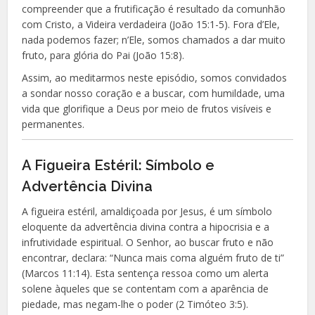
compreender que a frutificação é resultado da comunhão
com Cristo, a Videira verdadeira (João 15:1-5). Fora d’Ele,
nada podemos fazer; n’Ele, somos chamados a dar muito
fruto, para glória do Pai (João 15:8).
Assim, ao meditarmos neste episódio, somos convidados
a sondar nosso coração e a buscar, com humildade, uma
vida que glorifique a Deus por meio de frutos visíveis e
permanentes.
A Figueira Estéril: Símbolo e
Advertência Divina
A figueira estéril, amaldiçoada por Jesus, é um símbolo
eloquente da advertência divina contra a hipocrisia e a
infrutividade espiritual. O Senhor, ao buscar fruto e não
encontrar, declara: “Nunca mais coma alguém fruto de ti”
(Marcos 11:14). Esta sentença ressoa como um alerta
solene àqueles que se contentam com a aparência de
piedade, mas negam-lhe o poder (2 Timóteo 3:5).