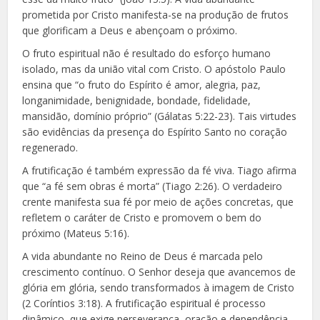
prometida por Cristo manifesta-se na produção de frutos
que glorificam a Deus e abençoam o próximo.
O fruto espiritual não é resultado do esforço humano
isolado, mas da união vital com Cristo. O apóstolo Paulo
ensina que “o fruto do Espírito é amor, alegria, paz,
longanimidade, benignidade, bondade, fidelidade,
mansidão, domínio próprio” (Gálatas 5:22-23). Tais virtudes
são evidências da presença do Espírito Santo no coração
regenerado.
A frutificação é também expressão da fé viva. Tiago afirma
que “a fé sem obras é morta” (Tiago 2:26). O verdadeiro
crente manifesta sua fé por meio de ações concretas, que
refletem o caráter de Cristo e promovem o bem do
próximo (Mateus 5:16).
A vida abundante no Reino de Deus é marcada pelo
crescimento contínuo. O Senhor deseja que avancemos de
glória em glória, sendo transformados à imagem de Cristo
(2 Coríntios 3:18). A frutificação espiritual é processo
dinâmico, que exige perseverança, oração e dependência