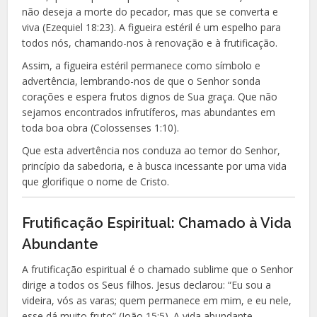
não deseja a morte do pecador, mas que se converta e
viva (Ezequiel 18:23). A figueira estéril é um espelho para
todos nós, chamando-nos à renovação e à frutificação.
Assim, a figueira estéril permanece como símbolo e
advertência, lembrando-nos de que o Senhor sonda
corações e espera frutos dignos de Sua graça. Que não
sejamos encontrados infrutíferos, mas abundantes em
toda boa obra (Colossenses 1:10).
Que esta advertência nos conduza ao temor do Senhor,
princípio da sabedoria, e à busca incessante por uma vida
que glorifique o nome de Cristo.
Frutificação Espiritual: Chamado à Vida
Abundante
A frutificação espiritual é o chamado sublime que o Senhor
dirige a todos os Seus filhos. Jesus declarou: “Eu sou a
videira, vós as varas; quem permanece em mim, e eu nele,
esse dá muito fruto” (João 15:5). A vida abundante