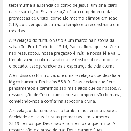
testemunha a ausência do corpo de Jesus, um sinal claro
da ressurreição. Esta revelação é um cumprimento das
promessas de Cristo, como Ele mesmo afirmou em João
2:19, ao dizer que destruiria o templo e o reconstruiria em
três dias.
A revelação do túmulo vazio é um marco na história da
salvação. Em 1 Coríntios 15:14, Paulo afirma que, se Cristo
não ressuscitou, nossa pregação é inútil e nossa fé é vã. O
túmulo vazio confirma a vitória de Cristo sobre a morte e
o pecado, assegurando-nos a esperança da vida eterna.
Além disso, o túmulo vazio é uma revelação que desafia a
lógica humana. Em Isaías 55:8-9, Deus declara que Seus
pensamentos e caminhos são mais altos que os nossos. A
ressurreição de Cristo transcende a compreensão humana,
convidando-nos a confiar na sabedoria divina.
A revelação do túmulo vazio também nos ensina sobre a
fidelidade de Deus às Suas promessas. Em Números
23:19, lemos que Deus não é homem para que minta. A
ressurreição é a prova de que Deus cumpre Suas