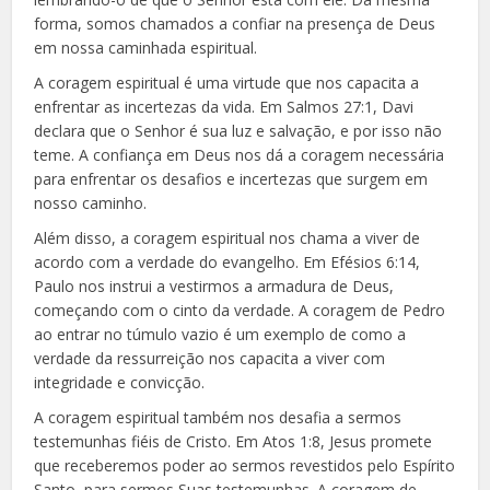
forma, somos chamados a confiar na presença de Deus
em nossa caminhada espiritual.
A coragem espiritual é uma virtude que nos capacita a
enfrentar as incertezas da vida. Em Salmos 27:1, Davi
declara que o Senhor é sua luz e salvação, e por isso não
teme. A confiança em Deus nos dá a coragem necessária
para enfrentar os desafios e incertezas que surgem em
nosso caminho.
Além disso, a coragem espiritual nos chama a viver de
acordo com a verdade do evangelho. Em Efésios 6:14,
Paulo nos instrui a vestirmos a armadura de Deus,
começando com o cinto da verdade. A coragem de Pedro
ao entrar no túmulo vazio é um exemplo de como a
verdade da ressurreição nos capacita a viver com
integridade e convicção.
A coragem espiritual também nos desafia a sermos
testemunhas fiéis de Cristo. Em Atos 1:8, Jesus promete
que receberemos poder ao sermos revestidos pelo Espírito
Santo, para sermos Suas testemunhas. A coragem de