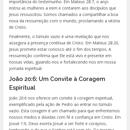
importância do testemunho. Em Mateus 28:7, o anjo
instrui as mulheres a irem e contarem aos discípulos que
Jesus ressuscitou. Somos chamados a compartilhar a boa
nova da ressurreição com o mundo, proclamando a vitória
de Cristo.
Finalmente, o túmulo vazio é uma revelação que nos
assegura a presença contínua de Cristo. Em Mateus 28:20,
Jesus promete estar conosco até o fim dos tempos. A
ressurreição confirma que Ele está vivo e presente em
nossas vidas, guiando-nos e fortalecendo-nos em nossa
jornada espiritual.
João 20:6: Um Convite à Coragem
Espiritual
João 20:6 nos oferece um convite à coragem espiritual,
exemplificado pela ação de Pedro ao entrar no túmulo
vazio. Esta coragem é um chamado para que enfrentemos
nossos medos e dúvidas com fé e confiança em Cristo. Em
Josué 1:9, Deus exorta Josué a ser forte e corajoso,
lembrando-o de que o Senhor está com ele. Da mesma