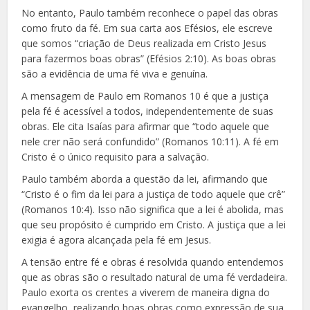
No entanto, Paulo também reconhece o papel das obras
como fruto da fé. Em sua carta aos Efésios, ele escreve
que somos “criação de Deus realizada em Cristo Jesus
para fazermos boas obras” (Efésios 2:10). As boas obras
são a evidência de uma fé viva e genuína.
A mensagem de Paulo em Romanos 10 é que a justiça
pela fé é acessível a todos, independentemente de suas
obras. Ele cita Isaías para afirmar que “todo aquele que
nele crer não será confundido” (Romanos 10:11). A fé em
Cristo é o único requisito para a salvação.
Paulo também aborda a questão da lei, afirmando que
“Cristo é o fim da lei para a justiça de todo aquele que crê”
(Romanos 10:4). Isso não significa que a lei é abolida, mas
que seu propósito é cumprido em Cristo. A justiça que a lei
exigia é agora alcançada pela fé em Jesus.
A tensão entre fé e obras é resolvida quando entendemos
que as obras são o resultado natural de uma fé verdadeira.
Paulo exorta os crentes a viverem de maneira digna do
evangelho, realizando boas obras como expressão de sua