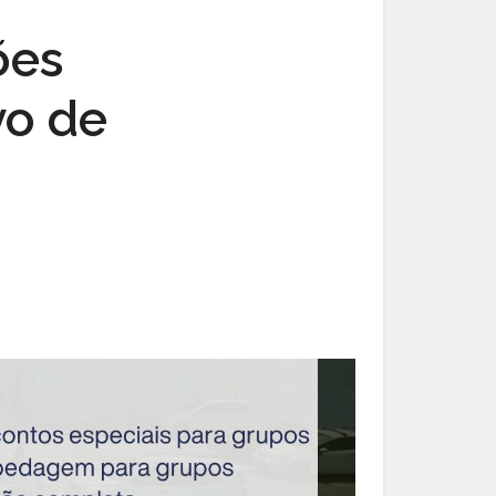
ões
vo de