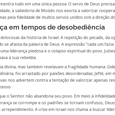
ncentra tudo em uma única pessoa. O servo de Deus precisa
idade, a sabedoria de Moisés nos exorta a valorizar cooper
s pela fidelidade de muitos servos unidos sob a direção d
rança em tempos de desobediência
s dolorosas da história de Israel. A repetição do pecado, da
 se afasta da palavra de Deus. A expressão “cada um fazia 
uma liderança piedosa e o colapso espiritual do povo. Juí
nava à sua rebeldia.
dia divina, mas também revelavam a fragilidade humana. G
dinária, foi arrastado por paixões desordenadas; Jefté, em 
vas nos advertem contra a tentação de valorizar apenas res
cesso.
ue o Senhor não abandona seu povo. Em meio à infidelidade c
derança se corrompe e os padrões se tornam confusos, Deus
e arrependimento. A crise em Israel nos chama a buscar líde