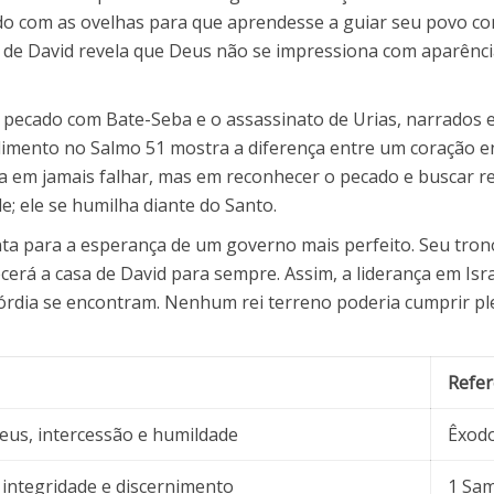
o com as ovelhas para que aprendesse a guiar seu povo co
 de David revela que Deus não se impressiona com aparência
eu pecado com Bate-Seba e o assassinato de Urias, narrado
dimento no Salmo 51 mostra a diferença entre um coração 
ia em jamais falhar, mas em reconhecer o pecado e buscar r
; ele se humilha diante do Santo.
a para a esperança de um governo mais perfeito. Seu trono 
erá a casa de David para sempre. Assim, a liderança em Isr
icórdia se encontram. Nenhum rei terreno poderia cumprir 
Refer
us, intercessão e humildade
Êxodo
 integridade e discernimento
1 Sam