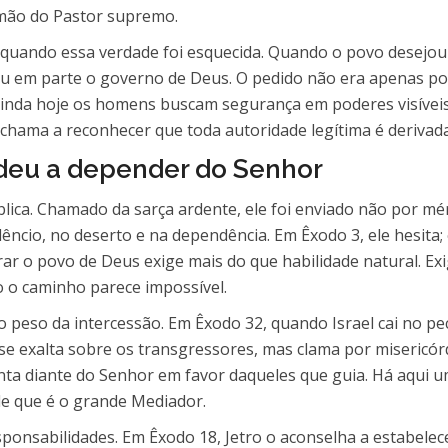
 mão do Pastor supremo.
u quando essa verdade foi esquecida. Quando o povo desejou
tou em parte o governo de Deus. O pedido não era apenas po
inda hoje os homens buscam segurança em poderes visívei
chama a reconhecer que toda autoridade legítima é derivada
ndeu a depender do Senhor
blica. Chamado da sarça ardente, ele foi enviado não por mé
êncio, no deserto e na dependência. Em Êxodo 3, ele hesita;
erar o povo de Deus exige mais do que habilidade natural. E
 o caminho parece impossível.
 peso da intercessão. Em Êxodo 32, quando Israel cai no pe
o se exalta sobre os transgressores, mas clama por misericó
ta diante do Senhor em favor daqueles que guia. Há aqui um r
e que é o grande Mediador.
ponsabilidades. Em Êxodo 18, Jetro o aconselha a estabelece