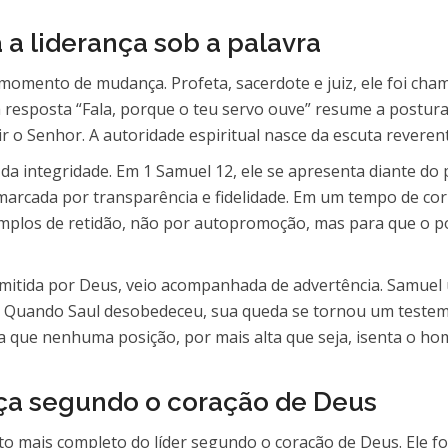
 a liderança sob a palavra
omento de mudança. Profeta, sacerdote e juiz, ele foi cha
 resposta “Fala, porque o teu servo ouve” resume a postura q
ir o Senhor. A autoridade espiritual nasce da escuta reveren
 integridade. Em 1 Samuel 12, ele se apresenta diante do 
a marcada por transparência e fidelidade. Em um tempo de co
xemplos de retidão, não por autopromoção, mas para que o 
mitida por Deus, veio acompanhada de advertência. Samuel
r. Quando Saul desobedeceu, sua queda se tornou um teste
ina que nenhuma posição, por mais alta que seja, isenta o h
ança segundo o coração de Deus
o mais completo do líder segundo o coração de Deus. Ele foi 