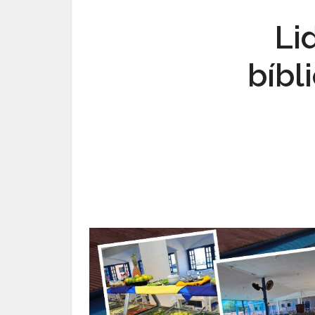
Li
bíbl