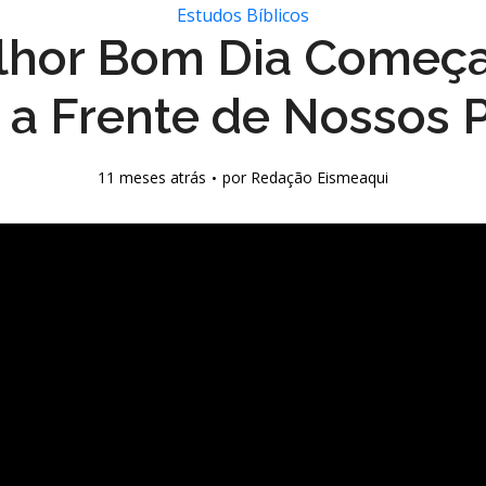
Estudos Bíblicos
lhor Bom Dia Começ
 a Frente de Nossos 
11 meses atrás
por
Redação Eismeaqui