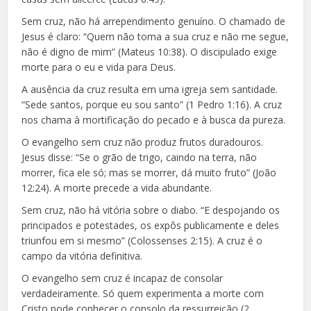
Sem cruz, não há arrependimento genuíno. O chamado de
Jesus é claro: “Quem não toma a sua cruz e não me segue,
não é digno de mim” (Mateus 10:38). O discipulado exige
morte para o eu e vida para Deus.
A ausência da cruz resulta em uma igreja sem santidade.
“Sede santos, porque eu sou santo” (1 Pedro 1:16). A cruz
nos chama à mortificação do pecado e à busca da pureza.
O evangelho sem cruz não produz frutos duradouros.
Jesus disse: “Se o grão de trigo, caindo na terra, não
morrer, fica ele só; mas se morrer, dá muito fruto” (João
12:24). A morte precede a vida abundante.
Sem cruz, não há vitória sobre o diabo. “E despojando os
principados e potestades, os expôs publicamente e deles
triunfou em si mesmo” (Colossenses 2:15). A cruz é o
campo da vitória definitiva.
O evangelho sem cruz é incapaz de consolar
verdadeiramente. Só quem experimenta a morte com
Cristo pode conhecer o consolo da ressurreição (2