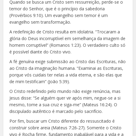
Quando se busca um Cristo sem ressurreição, perde-se o
temor do Senhor, que é o princípio da sabedoria
(Provérbios 9:10). Um evangelho sem temor é um
evangelho sem transformação.
A redefinição de Cristo resulta em idolatria. “Trocaram a
glória do Deus incorruptível em semelhança da imagem de
homem corruptível” (Romanos 1:23). O verdadeiro culto só
é possível diante do Cristo vivo.
A fé genuína exige submissão ao Cristo das Escrituras, não
ao Cristo da imaginação humana. “Examinai as Escrituras,
porque vós cuidais ter nelas a vida eterna, e são elas que
de mim testificam” (João 5:39).
O Cristo redefinido pelo mundo não exige renúncia, mas
Jesus disse: “Se alguém quer vir após mim, negue-se a si
mesmo, tome a sua cruz e siga-me” (Mateus 16:24). O
discipulado autêntico é marcado pelo sacrifício.
Por fim, buscar um Cristo diferente do ressuscitado é
construir sobre areia (Mateus 7:26-27). Somente o Cristo
vivo é Rocha firme, fundamento inabalável para a vida e a