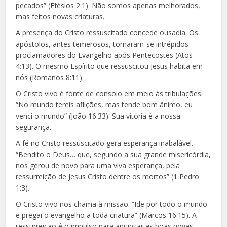
pecados” (Efésios 2:1). Não somos apenas melhorados,
mas feitos novas criaturas.
A presença do Cristo ressuscitado concede ousadia. Os
apóstolos, antes temerosos, tornaram-se intrépidos
proclamadores do Evangelho após Pentecostes (Atos
4:13). O mesmo Espírito que ressuscitou Jesus habita em
nós (Romanos 8:11).
O Cristo vivo é fonte de consolo em meio às tribulações.
“No mundo tereis aflições, mas tende bom ânimo, eu
venci o mundo” (João 16:33). Sua vitória é a nossa
segurança.
A fé no Cristo ressuscitado gera esperança inabalável.
“Bendito o Deus… que, segundo a sua grande misericórdia,
nos gerou de novo para uma viva esperança, pela
ressurreição de Jesus Cristo dentre os mortos” (1 Pedro
1:3).
O Cristo vivo nos chama à missão. “Ide por todo o mundo
e pregai o evangelho a toda criatura” (Marcos 16:15). A
ressurreição é o impulso para anunciar as boas novas.