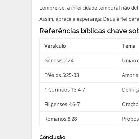
Lembre-se, a infelicidade temporal não d
Assim, abrace a esperança: Deus é fiel para
Referências bíblicas chave s
Versículo
Tema
Gênesis 2:24
União 
Efésios 5:25-33
Amor sa
1 Coríntios 13:4-7
Defini
Filipenses 4:6-7
Oração
Romanos 8:28
Propósi
Conclusão