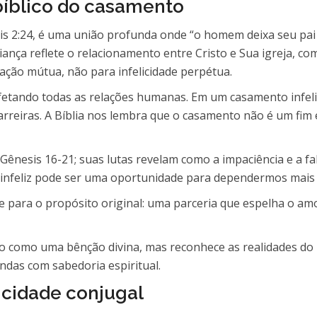
bíblico do casamento
s 2:24, é uma união profunda onde “o homem deixa seu pai 
iança reflete o relacionamento entre Cristo e Sua igreja, co
ação mútua, não para infelicidade perpétua.
etando todas as relações humanas. Em um casamento infeliz
rreiras. A Bíblia nos lembra que o casamento não é um fim
ênesis 16-21; suas lutas revelam como a impaciência e a f
infeliz pode ser uma oportunidade para dependermos mais
se para o propósito original: uma parceria que espelha o amor
to como uma bênção divina, mas reconhece as realidades d
das com sabedoria espiritual.
licidade conjugal