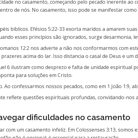
nfelicidade no casamento, começando pelo pecado inerente ao
ntro de nós. No casamento, isso pode se manifestar como e
éis bíblicos. Efésios 5:22-33 exorta maridos a amarem suas
ando esses princípios são ignorados, surge desarmonia, le
Romanos 12:2 nos adverte a não nos conformarmos com este
 prazeres acima do lar. Isso distancia o casal de Deus e um d
uel 6 ilustram como desprezo e falta de unidade espiritua
 aponta para soluções em Cristo.
o. Ao confessarmos nossos pecados, como em 1 João 1:9, abr
te reflete questões espirituais profundas, convidando-nos 
navegar dificuldades no casamento
lidar com um casamento infeliz. Em Colossenses 3:13, somos 
ão não é opcional; é essencial para a restauração.