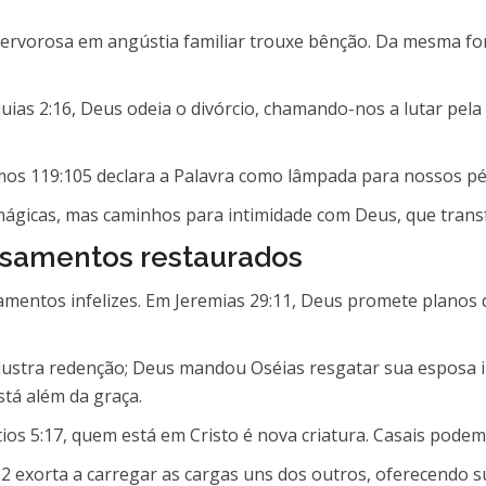
fervorosa em angústia familiar trouxe bênção. Da mesma fo
as 2:16, Deus odeia o divórcio, chamando-nos a lutar pela a
Salmos 119:105 declara a Palavra como lâmpada para nossos p
 mágicas, mas caminhos para intimidade com Deus, que tran
asamentos restaurados
amentos infelizes. Em Jeremias 29:11, Deus promete planos d
ilustra redenção; Deus mandou Oséias resgatar sua esposa in
tá além da graça.
tios 5:17, quem está em Cristo é nova criatura. Casais pod
:2 exorta a carregar as cargas uns dos outros, oferecendo su