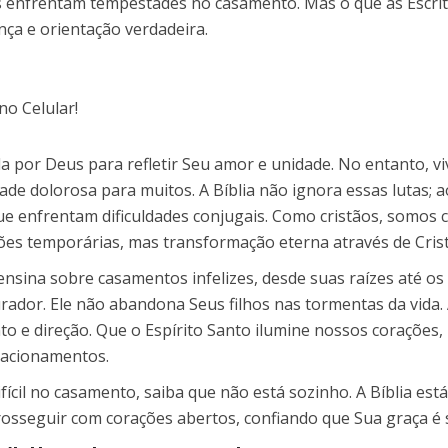
ais enfrentam tempestades no casamento. Mas o que as Escr
ça e orientação verdadeira.
ada por Deus para refletir Seu amor e unidade. No entanto,
de dolorosa para muitos. A Bíblia não ignora essas lutas; a
e enfrentam dificuldades conjugais. Como cristãos, somos 
es temporárias, mas transformação eterna através de Crist
 ensina sobre casamentos infelizes, desde suas raízes até o
urador. Ele não abandona Seus filhos nas tormentas da vida.
 e direção. Que o Espírito Santo ilumine nossos corações,
lacionamentos.
il no casamento, saiba que não está sozinho. A Bíblia está
rosseguir com corações abertos, confiando que Sua graça é 