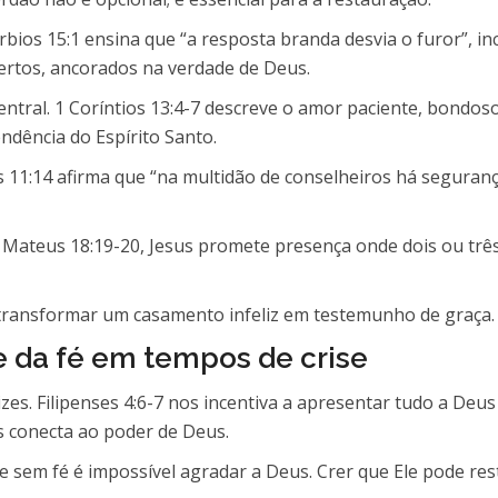
bios 15:1 ensina que “a resposta branda desvia o furor”, in
bertos, ancorados na verdade de Deus.
central. 1 Coríntios 13:4-7 descreve o amor paciente, bondos
ndência do Espírito Santo.
os 11:14 afirma que “na multidão de conselheiros há segura
m Mateus 18:19-20, Jesus promete presença onde dois ou trê
 transformar um casamento infeliz em testemunho de graça.
e da fé em tempos de crise
zes. Filipenses 4:6-7 nos incentiva a apresentar tudo a De
s conecta ao poder de Deus.
que sem fé é impossível agradar a Deus. Crer que Ele pode re