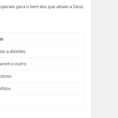
 cooperam para o bem dos que amam a Deus.
es
io a divisões
zarem o outro
goísmo
flitos