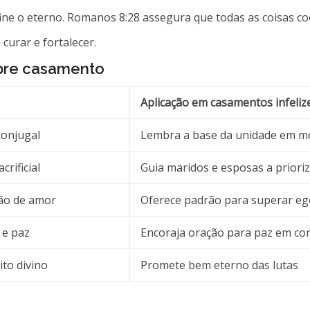
efine o eterno. Romanos 8:28 assegura que todas as coisas
 curar e fortalecer.
obre casamento
Aplicação em casamentos infeliz
conjugal
Lembra a base da unidade em me
crificial
Guia maridos e esposas a priori
ção de amor
Oferece padrão para superar e
 e paz
Encoraja oração para paz em con
to divino
Promete bem eterno das lutas