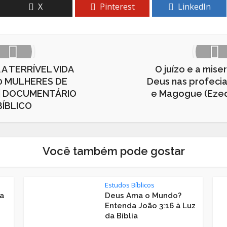
X
Pinterest
LinkedIn
 A TERRÍVEL VIDA
O juízo e a mise
0 MULHERES DE
Deus nas profeci
| DOCUMENTÁRIO
e Magogue (Ezeq
BÍBLICO
Você também pode gostar
Estudos Bíblicos
a
Deus Ama o Mundo?
Entenda João 3:16 à Luz
da Bíblia