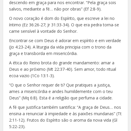
descendo em graça para nos encontrar. “Pela graça sois
salvos, mediante a fé… não por obras” (Ef 2:8-9).
O novo coração é dom do Espírito, que escreve a lei no
íntimo (Ez 36:26-27; Jr 31:33-34). O que era pedra torna-se
carne sensível à vontade do Senhor.
Encontrar-se com Deus é adorar em espírito e em verdade
(Jo 4:23-24). A liturgia da vida principia com o trono da
graça e transborda em misericórdia.
A ética do Reino brota do grande mandamento: amar a
Deus e ao próximo (Mt 22:37-40). Sem amor, todo ritual
ecoa vazio (1Co 13:1-3).
“O que o Senhor requer de ti? Que pratiques a justiça,
ames a misericórdia e andes humildemente com o teu
Deus” (Mq 6:8). Esta é a religião que perfuma a cidade.
A fé que justifica também santifica: “A graça de Deus… nos
ensina a renunciar à impiedade e às paixões mundanas” (Tt
2:11-12). Frutos do Espírito são o aroma da nova vida (Gl
5:22-23).