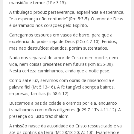
mansidão e temor (1Pe 3:15).
A tribulação produz perseverança, experiência e esperança,
“e a esperança não confunde” (Rm 5:3-5). O amor de Deus
é derramado nos corações pelo Espírito.
Carregamos tesouros em vasos de barro, para que a
excelência do poder seja de Deus (2Co 4:7-10). Feridos,
mas não destruídos; abatidos, porém sustentados.
Nada nos separará do amor de Cristo: nem morte, nem
vida, nem coisas presentes nem futuras (Rm 8:35-39).
Nesta certeza caminhamos, ainda que a noite pese.
Como sal e luz, servimos com obras de misericórdia e
palavra fiel (Mt 5:13-16). A fé tangível abençoa bairros,
empresas, famílias (Is 58:6-12).
Buscamos a paz da cidade e oramos por ela, enquanto
trabalhamos com mãos diligentes (Jr 29:7; 1Ts 4:11-12). A
presença do justo traz shalom.
A missão nasce da autoridade do Cristo ressuscitado e vai
até os confins da terra (Mt 28:18-20; At 1:8). Evangelho e