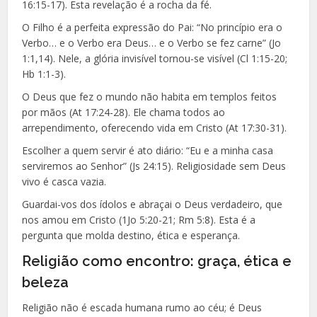
16:15-17). Esta revelação é a rocha da fé.
O Filho é a perfeita expressão do Pai: “No princípio era o
Verbo… e o Verbo era Deus… e o Verbo se fez carne” (Jo
1:1,14). Nele, a glória invisível tornou-se visível (Cl 1:15-20;
Hb 1:1-3).
O Deus que fez o mundo não habita em templos feitos
por mãos (At 17:24-28). Ele chama todos ao
arrependimento, oferecendo vida em Cristo (At 17:30-31).
Escolher a quem servir é ato diário: “Eu e a minha casa
serviremos ao Senhor” (Js 24:15). Religiosidade sem Deus
vivo é casca vazia.
Guardai-vos dos ídolos e abraçai o Deus verdadeiro, que
nos amou em Cristo (1Jo 5:20-21; Rm 5:8). Esta é a
pergunta que molda destino, ética e esperança.
Religião como encontro: graça, ética e
beleza
Religião não é escada humana rumo ao céu; é Deus