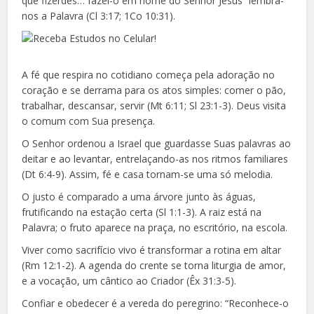
que fizerdes… fazei-o em nome do Senhor Jesus” lembra-
nos a Palavra (Cl 3:17; 1Co 10:31).
A fé que respira no cotidiano começa pela adoração no
coração e se derrama para os atos simples: comer o pão,
trabalhar, descansar, servir (Mt 6:11; Sl 23:1-3). Deus visita
o comum com Sua presença.
O Senhor ordenou a Israel que guardasse Suas palavras ao
deitar e ao levantar, entrelaçando-as nos ritmos familiares
(Dt 6:4-9). Assim, fé e casa tornam-se uma só melodia.
O justo é comparado a uma árvore junto às águas,
frutificando na estação certa (Sl 1:1-3). A raiz está na
Palavra; o fruto aparece na praça, no escritório, na escola.
Viver como sacrifício vivo é transformar a rotina em altar
(Rm 12:1-2). A agenda do crente se torna liturgia de amor,
e a vocação, um cântico ao Criador (Êx 31:3-5).
Confiar e obedecer é a vereda do peregrino: “Reconhece-o