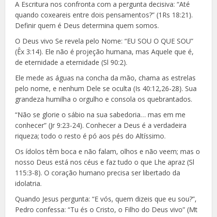
A Escritura nos confronta com a pergunta decisiva: “Até
quando coxeareis entre dois pensamentos?” (1Rs 18:21).
Definir quem é Deus determina quem somos.
O Deus vivo Se revela pelo Nome: “EU SOU O QUE SOU”
(Êx 3:14). Ele não é projeção humana, mas Aquele que é,
de eternidade a eternidade (Sl 90:2).
Ele mede as águas na concha da mão, chama as estrelas
pelo nome, e nenhum Dele se oculta (Is 40:12,26-28). Sua
grandeza humilha o orgulho e consola os quebrantados.
“Não se glorie o sábio na sua sabedoria… mas em me
conhecer” (Jr 9:23-24). Conhecer a Deus é a verdadeira
riqueza; todo o resto é pó aos pés do Altíssimo.
Os ídolos têm boca e não falam, olhos e não veem; mas o
nosso Deus está nos céus e faz tudo o que Lhe apraz (Sl
115:3-8). O coração humano precisa ser libertado da
idolatria.
Quando Jesus pergunta: “E vós, quem dizeis que eu sou?”,
Pedro confessa: “Tu és o Cristo, o Filho do Deus vivo” (Mt