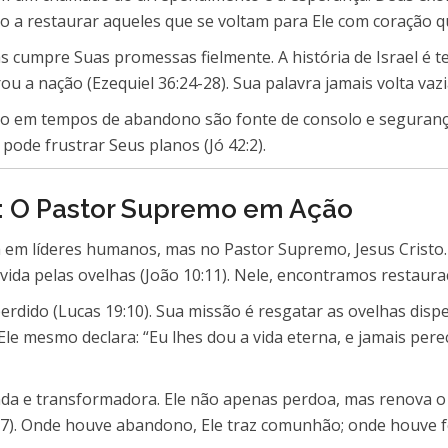
nto a restaurar aqueles que se voltam para Ele com coração 
 cumpre Suas promessas fielmente. A história de Israel é t
 a nação (Ezequiel 36:24-28). Sua palavra jamais volta vazia
ão em tempos de abandono são fonte de consolo e segurança
ode frustrar Seus planos (Jó 42:2).
: O Pastor Supremo em Ação
em líderes humanos, mas no Pastor Supremo, Jesus Cristo.
vida pelas ovelhas (João 10:11). Nele, encontramos restaura
perdido (Lucas 19:10). Sua missão é resgatar as ovelhas dispe
Ele mesmo declara: “Eu lhes dou a vida eterna, e jamais pe
da e transformadora. Ele não apenas perdoa, mas renova o 
17). Onde houve abandono, Ele traz comunhão; onde houve f