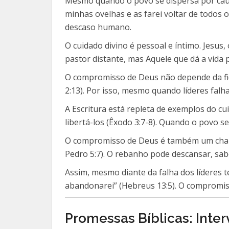
Mesmo quando o povo se dispersa por causa
minhas ovelhas e as farei voltar de todos 
descaso humano.
O cuidado divino é pessoal e íntimo. Jesus
pastor distante, mas Aquele que dá a vida 
O compromisso de Deus não depende da fide
2:13). Por isso, mesmo quando líderes fal
A Escritura está repleta de exemplos do 
libertá-los (Êxodo 3:7-8). Quando o povo se
O compromisso de Deus é também um chamad
Pedro 5:7). O rebanho pode descansar, sa
Assim, mesmo diante da falha dos líderes t
abandonarei” (Hebreus 13:5). O compromiss
Promessas Bíblicas: Int