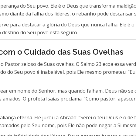
perança do Seu povo. Ele é o Deus que transforma maldiçã
esmo diante da falha dos líderes, o rebanho pode descansa
rve para destacar a glória do Deus que nunca falha. Ele é o 
 destino do Seu povo está seguro.
com o Cuidado das Suas Ovelhas
o Pastor zeloso de Suas ovelhas. O Salmo 23 ecoa essa ver
dado do Seu povo é inabalável, pois Ele mesmo prometeu: “E
rear em nome do Senhor, mas quando falham, Deus não se om
s amados. O profeta Isaías proclama: “Como pastor, apasce
ança eterna. Ele jurou a Abraão: “Serei o teu Deus e o de t
hamados pelo Seu nome, pois Ele não pode negar a Si mesmo