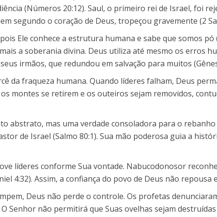
ncia (Números 20:12). Saul, o primeiro rei de Israel, foi re
mem segundo o coração de Deus, tropeçou gravemente (2 Sa
ois Ele conhece a estrutura humana e sabe que somos pó (Sa
 mais a soberania divina. Deus utiliza até mesmo os erros
r seus irmãos, que redundou em salvação para muitos (Gênesi
cê da fraqueza humana. Quando líderes falham, Deus perma
e os montes se retirem e os outeiros sejam removidos, con
ito abstrato, mas uma verdade consoladora para o rebanho 
astor de Israel (Salmo 80:1). Sua mão poderosa guia a histó
move líderes conforme Sua vontade. Nabucodonosor reconhec
iel 4:32). Assim, a confiança do povo de Deus não repousa
ompem, Deus não perde o controle. Os profetas denunciara
). O Senhor não permitirá que Suas ovelhas sejam destruída