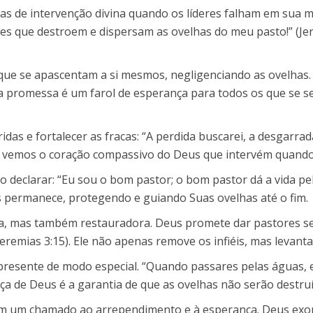
as de intervenção divina quando os líderes falham em sua m
ores que destroem e dispersam as ovelhas do meu pasto!” (Je
 que se apascentam a si mesmos, negligenciando as ovelhas
Essa promessa é um farol de esperança para todos os que s
as e fortalecer as fracas: “A perdida buscarei, a desgarrada 
qui vemos o coração compassivo do Deus que intervém quando 
 declarar: “Eu sou o bom pastor; o bom pastor dá a vida pe
s permanece, protegendo e guiando Suas ovelhas até o fim.
iva, mas também restauradora. Deus promete dar pastores 
emias 3:15). Ele não apenas remove os infiéis, mas levanta 
esente de modo especial. “Quando passares pelas águas, est
ença de Deus é a garantia de que as ovelhas não serão dest
m um chamado ao arrependimento e à esperança. Deus exorta: