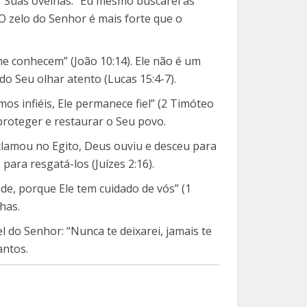
r Suas ovelhas. “Eu mesmo buscarei as
 O zelo do Senhor é mais forte que o
me conhecem” (João 10:14). Ele não é um
do Seu olhar atento (Lucas 15:4-7).
s infiéis, Ele permanece fiel” (2 Timóteo
proteger e restaurar o Seu povo.
clamou no Egito, Deus ouviu e desceu para
para resgatá-los (Juízes 2:16).
e, porque Ele tem cuidado de vós” (1
has.
 do Senhor: “Nunca te deixarei, jamais te
antos.