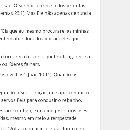
issão. O Senhor, por meio dos profetas,
remias 23:1). Mas Ele não apenas denuncia;
. “Eis que eu mesmo procurarei as minhas
e sentem abandonados por aqueles que
tornarei a trazer, a quebrada ligarei, e a
os líderes falham.
las ovelhas” (João 10:11). Quando os
segundo o Seu coração, que apascentem o
servos fiéis para conduzir o rebanho.
arei contigo; e quando pelos rios, eles
ruídas, mesmo em meio à tempestade.
 “Voltai para mim, e eu voltarei para