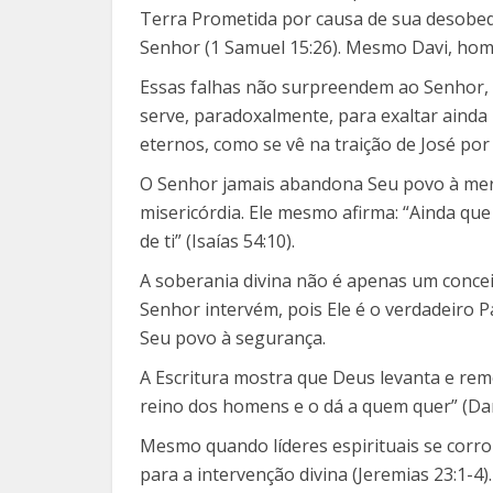
Terra Prometida por causa de sua desobediê
Senhor (1 Samuel 15:26). Mesmo Davi, ho
Essas falhas não surpreendem ao Senhor, p
serve, paradoxalmente, para exaltar ainda
eternos, como se vê na traição de José po
O Senhor jamais abandona Seu povo à mer
misericórdia. Ele mesmo afirma: “Ainda qu
de ti” (Isaías 54:10).
A soberania divina não é apenas um conce
Senhor intervém, pois Ele é o verdadeiro P
Seu povo à segurança.
A Escritura mostra que Deus levanta e re
reino dos homens e o dá a quem quer” (Dan
Mesmo quando líderes espirituais se corr
para a intervenção divina (Jeremias 23:1-4