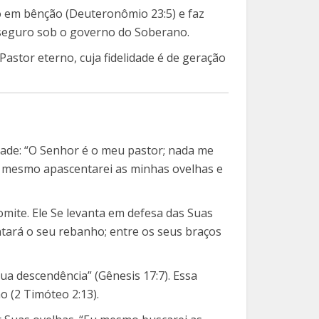
o em bênção (Deuteronômio 23:5) e faz
r seguro sob o governo do Soberano.
Pastor eterno, cuja fidelidade é de geração
dade: “O Senhor é o meu pastor; nada me
u mesmo apascentarei as minhas ovelhas e
ite. Ele Se levanta em defesa das Suas
ntará o seu rebanho; entre os seus braços
ua descendência” (Gênesis 17:7). Essa
 (2 Timóteo 2:13).