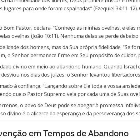
 da infidelidade dos líderes, Deus promete buscar e reuni
os lugares para onde foram espalhadas” (Ezequiel 34:11-12).
, o Bom Pastor, declara: “Conheço as minhas ovelhas, e elas 
pelas ovelhas (João 10:11). Nenhuma delas se perde debaixo 
lidade dos homens, mas da Sua própria fidelidade. “Se formo
ham, o Senhor permanece firme em Seu propósito de cuidar, 
cuidado divino em meio ao abandono humano. Quando Israel 
 desviou nos dias dos juízes, o Senhor levantou libertadores 
o à confiança. “Lançando sobre Ele toda a vossa ansiedad
bendo que o Pastor Supremo vela por cada uma de Suas ovel
errenos, o povo de Deus pode se apegar à promessa infalível
o divino é o alicerce da esperança e da perseverança dos s
ervenção em Tempos de Abandono