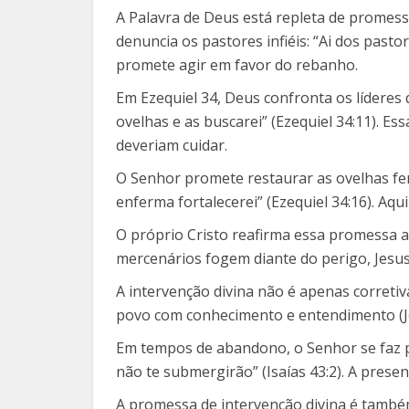
A Palavra de Deus está repleta de promess
denuncia os pastores infiéis: “Ai dos past
promete agir em favor do rebanho.
Em Ezequiel 34, Deus confronta os líderes
ovelhas e as buscarei” (Ezequiel 34:11). 
deveriam cuidar.
O Senhor promete restaurar as ovelhas ferid
enferma fortalecerei” (Ezequiel 34:16). A
O próprio Cristo reafirma essa promessa ao
mercenários fogem diante do perigo, Jesu
A intervenção divina não é apenas corret
povo com conhecimento e entendimento (Jer
Em tempos de abandono, o Senhor se faz pr
não te submergirão” (Isaías 43:2). A pres
A promessa de intervenção divina é també