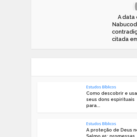
A data
Nabucod
contradi
citada e
Estudos Bíblicos
Como descobrir e usa
seus dons espirituais
para...
Estudos Bíblicos
A proteção de Deus n
Salmo 91: promessas,