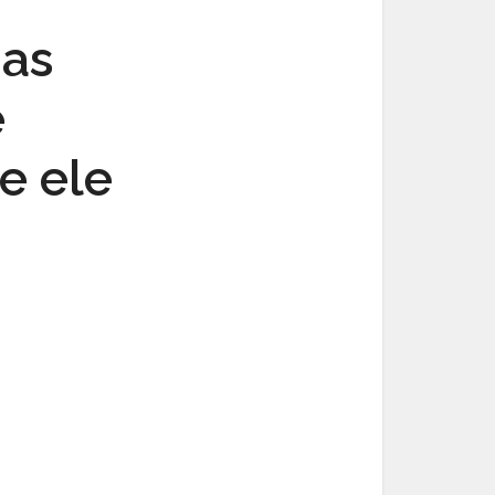
das
e
e ele