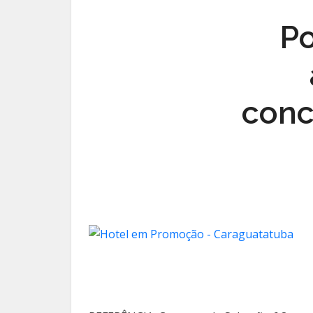
Po
conc