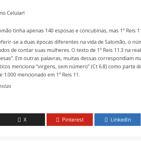
mão tinha apenas 140 esposas e concubinas, mas 1ª Reis 11
rir-se a duas épocas diferentes na vida de Salomão, o núm
os de contar suas mulheres. O texto de 1ª Reis 11.3 na real
sas”. Em outras palavras, muitas dessas correspondiam mais
nticos menciona “virgens, sem número” (Ct 6.8) como parte 
de 1.000 mencionado em 1ª Reis 11.
ostas
X
Pinterest
LinkedIn