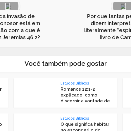
 da invasão de
Por que tantas 
onosor está em
dizem interpreta
ção com a que é
literalmente “espi
m Jeremias 46.2?
livro de Can
Você também pode gostar
Estudos Bíblicos
r
Romanos 12:1-2
explicado: como
discernir a vontade de...
Estudos Bíblicos
o
O que significa habitar
no esconderijo do