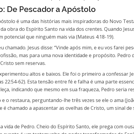
: De Pescador a Apóstolo
póstolo é uma das histórias mais inspiradoras do Novo Te
da obra do Espírito Santo na vida dos crentes. Quando Jesu
m potencial que ninguém mais via (Mateus 4:18-19).
chamado. Jesus disse: “Vinde após mim, e eu vos farei pes
fissão, mas para uma nova identidade e propósito. Pedro 
Cristo sem reservas.
perimentou altos e baixos. Ele foi o primeiro a confessar J
 22:54-62). Esta tensão entre fé e falha é uma parte essenc
aleça, indicando que mesmo em sua fraqueza, Pedro seria re
o e o restaura, perguntando-lhe três vezes se ele o ama (Jo
le é chamado a apascentar as ovelhas de Cristo, um sinal de
 vida de Pedro. Cheio do Espírito Santo, ele prega com ousa