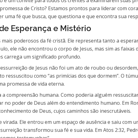
io é um convite para todos os crentes a examinarem suas pr
 promessa de Cristo? Estamos prontos para liderar com co
iver uma fé que busca, que questiona e que encontra sua resp
de Esperança e Mistério
 mais poderosos da fé cristã. Ele representa tanto a espera
lo, ele não encontrou o corpo de Jesus, mas sim as faixas
es carrega um significado profundo.
 ressurreição de Jesus não foi um ato de roubo ou desordem
isto ressuscitou como “as primícias dos que dormem”. O túmu
uma promessa de vida eterna.
ia a compreensão humana. Como poderia alguém ressuscitar
fiar no poder de Deus além do entendimento humano. Em Rom
conhecimento de Deus, cujos caminhos são inescrutáveis.
de virada. Ele entrou em um espaço de ausência e saiu com
essurreição transformou sua fé e sua vida. Em Atos 2:32, Pe
s somos testemunhas”.