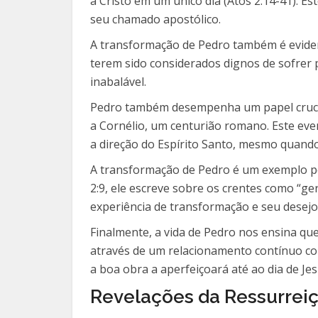
a Cristo em um único dia (Atos 2:14-41). 
seu chamado apostólico.
A transformação de Pedro também é evident
terem sido considerados dignos de sofrer 
inabalável.
Pedro também desempenha um papel crucial 
a Cornélio, um centurião romano. Este eve
a direção do Espírito Santo, mesmo quando 
A transformação de Pedro é um exemplo p
2:9, ele escreve sobre os crentes como “ger
experiência de transformação e seu desej
Finalmente, a vida de Pedro nos ensina qu
através de um relacionamento contínuo com
a boa obra a aperfeiçoará até ao dia de Je
Revelações da Ressurrei