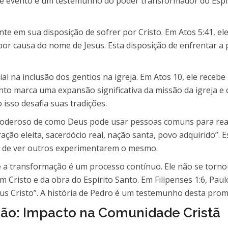
Este evento é um testemunho do poder transformador do Espí
e em sua disposição de sofrer por Cristo. Em Atos 5:41, el
por causa do nome de Jesus. Esta disposição de enfrentar a 
na inclusão dos gentios na igreja. Em Atos 10, ele recebe
nto marca uma expansão significativa da missão da igreja e
isso desafia suas tradições.
oderoso de como Deus pode usar pessoas comuns para reali
ação eleita, sacerdócio real, nação santa, povo adquirido”. 
o de ver outros experimentarem o mesmo.
e a transformação é um processo contínuo. Ele não se torno
 Cristo e da obra do Espírito Santo. Em Filipenses 1:6, Pa
sus Cristo”. A história de Pedro é um testemunho desta prom
ção: Impacto na Comunidade Cristã