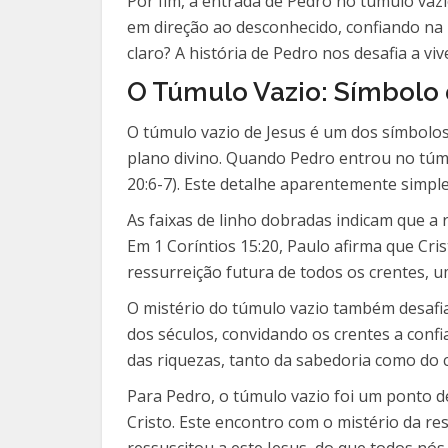
Por fim, a entrada de Pedro no túmulo vaz
em direção ao desconhecido, confiando na
claro? A história de Pedro nos desafia a v
O Túmulo Vazio: Símbolo 
O túmulo vazio de Jesus é um dos símbolos
plano divino. Quando Pedro entrou no túmu
20:6-7). Este detalhe aparentemente simpl
As faixas de linho dobradas indicam que a
Em 1 Coríntios 15:20, Paulo afirma que Cr
ressurreição futura de todos os crentes, 
O mistério do túmulo vazio também desaf
dos séculos, convidando os crentes a con
das riquezas, tanto da sabedoria como do 
Para Pedro, o túmulo vazio foi um ponto 
Cristo. Este encontro com o mistério da r
ressuscitou a este Jesus, do que todos nó