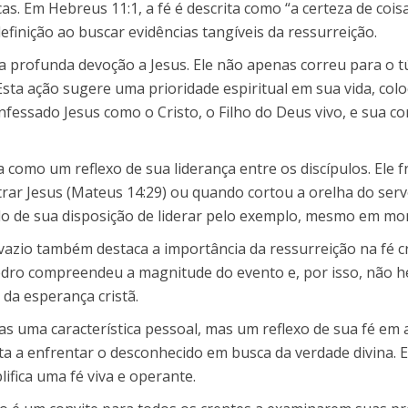
s. Em Hebreus 11:1, a fé é descrita como “a certeza de cois
efinição ao buscar evidências tangíveis da ressurreição.
ma profunda devoção a Jesus. Ele não apenas correu para o 
 Esta ação sugere uma prioridade espiritual em sua vida, co
nfessado Jesus como o Cristo, o Filho do Deus vivo, e sua co
como um reflexo de sua liderança entre os discípulos. Ele 
ar Jesus (Mateus 14:29) ou quando cortou a orelha do servo
o de sua disposição de liderar pelo exemplo, mesmo em mo
vazio também destaca a importância da ressurreição na fé cri
edro compreendeu a magnitude do evento e, por isso, não h
 da esperança cristã.
 uma característica pessoal, mas um reflexo de sua fé em a
sta a enfrentar o desconhecido em busca da verdade divina. E
ifica uma fé viva e operante.