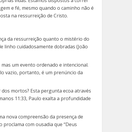
óprias vidas. Estamos dispostos a correr
ragem e fé, mesmo quando o caminho não é
osta na ressurreição de Cristo.
nça da ressurreição quanto o mistério do
 de linho cuidadosamente dobradas (João
, mas um evento ordenado e intencional.
lo vazio, portanto, é um prenúncio da
 dos mortos? Esta pergunta ecoa através
anos 11:33, Paulo exalta a profundidade
 uma nova compreensão da presença de
dro proclama com ousadia que “Deus