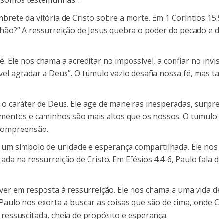
ete da vitória de Cristo sobre a morte. Em 1 Coríntios 15:5
uilhão?” A ressurreição de Jesus quebra o poder do pecado e
é. Ele nos chama a acreditar no impossível, a confiar no invis
vel agradar a Deus”. O túmulo vazio desafia nossa fé, mas 
e o caráter de Deus. Ele age de maneiras inesperadas, surp
samentos e caminhos são mais altos que os nossos. O túmul
 compreensão.
 é um símbolo de unidade e esperança compartilhada. Ele n
ada na ressurreição de Cristo. Em Efésios 4:4-6, Paulo fala 
ver em resposta à ressurreição. Ele nos chama a uma vida de f
Paulo nos exorta a buscar as coisas que são de cima, onde Cr
 ressuscitada, cheia de propósito e esperança.