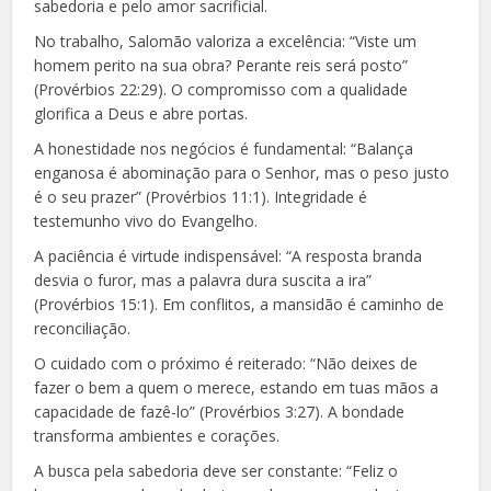
sabedoria e pelo amor sacrificial.
No trabalho, Salomão valoriza a excelência: “Viste um
homem perito na sua obra? Perante reis será posto”
(Provérbios 22:29). O compromisso com a qualidade
glorifica a Deus e abre portas.
A honestidade nos negócios é fundamental: “Balança
enganosa é abominação para o Senhor, mas o peso justo
é o seu prazer” (Provérbios 11:1). Integridade é
testemunho vivo do Evangelho.
A paciência é virtude indispensável: “A resposta branda
desvia o furor, mas a palavra dura suscita a ira”
(Provérbios 15:1). Em conflitos, a mansidão é caminho de
reconciliação.
O cuidado com o próximo é reiterado: “Não deixes de
fazer o bem a quem o merece, estando em tuas mãos a
capacidade de fazê-lo” (Provérbios 3:27). A bondade
transforma ambientes e corações.
A busca pela sabedoria deve ser constante: “Feliz o