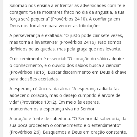
Salomão nos ensina a enfrentar as adversidades com fé e
coragem: “Se te mostrares fraco no dia da angústia, a tua
força será pequena” (Provérbios 24:10). A confiança em
Deus nos fortalece para vencer as tribulações.
A perseverança é exaltada: “O justo pode cair sete vezes,
mas torna a levantar-se” (Provérbios 24:16). Não somos
definidos pelas quedas, mas pela graça que nos levanta.
O discernimento é essencial: “O coração do sábio adquire
o conhecimento, e o ouvido dos sábios busca a ciência”
(Provérbios 18:15). Buscar discernimento em Deus é chave
para decisões acertadas.
A esperança é âncora da alma: “A esperança adiada faz
adoecer o coração, mas o desejo cumprido é árvore de
vida” (Provérbios 13:12). Em meio às esperas,
mantenhamos a esperança viva no Senhor.
A oração é fonte de sabedoria: “O Senhor dá sabedoria; da
sua boca procedem o conhecimento e o entendimento”
(Provérbios 2:6). Busquemos a Deus em oração constante.