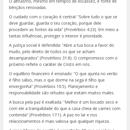
O altruísmo, mesmo em tempos de escassez, é fonte de
bênçãos renovadas.
O cuidado com o coração é central: “Sobre tudo o que se
deve guardar, guarda o teu coração, porque dele
procedem as fontes da vida” (Provérbios 4:23). Em meio a
tantas influências, proteger o interior é prioridade.
A justiça social é defendida: “Abre a tua boca a favor do
mudo, pelo direito de todos os que se acham
desamparados” (Provérbios 31:8). O compromisso com o
próximo reflete o caráter de Cristo em nós.
O equilíbrio financeiro é ensinado: “O que ajunta no verão
é filho sábio, mas o que dorme na sega é filho que
envergonha” (Provérbios 10:5). Planejamento e
responsabilidade são virtudes que evitam muitos males.
A busca pela paz é exaltada: “Melhor é um bocado seco e
com ele a tranquilidade do que a casa cheia de carnes com
contenda” (Provérbios 17:1). A paz no lar e nos
relacionamentos é mais valiosa que qualquer riqueza.