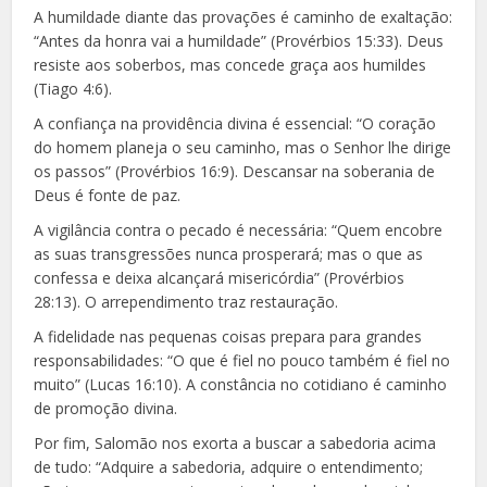
A humildade diante das provações é caminho de exaltação:
“Antes da honra vai a humildade” (Provérbios 15:33). Deus
resiste aos soberbos, mas concede graça aos humildes
(Tiago 4:6).
A confiança na providência divina é essencial: “O coração
do homem planeja o seu caminho, mas o Senhor lhe dirige
os passos” (Provérbios 16:9). Descansar na soberania de
Deus é fonte de paz.
A vigilância contra o pecado é necessária: “Quem encobre
as suas transgressões nunca prosperará; mas o que as
confessa e deixa alcançará misericórdia” (Provérbios
28:13). O arrependimento traz restauração.
A fidelidade nas pequenas coisas prepara para grandes
responsabilidades: “O que é fiel no pouco também é fiel no
muito” (Lucas 16:10). A constância no cotidiano é caminho
de promoção divina.
Por fim, Salomão nos exorta a buscar a sabedoria acima
de tudo: “Adquire a sabedoria, adquire o entendimento;