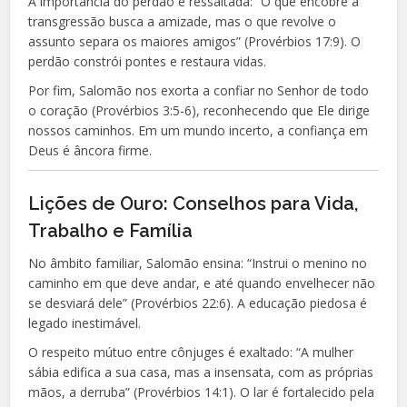
A importância do perdão é ressaltada: “O que encobre a
transgressão busca a amizade, mas o que revolve o
assunto separa os maiores amigos” (Provérbios 17:9). O
perdão constrói pontes e restaura vidas.
Por fim, Salomão nos exorta a confiar no Senhor de todo
o coração (Provérbios 3:5-6), reconhecendo que Ele dirige
nossos caminhos. Em um mundo incerto, a confiança em
Deus é âncora firme.
Lições de Ouro: Conselhos para Vida,
Trabalho e Família
No âmbito familiar, Salomão ensina: “Instrui o menino no
caminho em que deve andar, e até quando envelhecer não
se desviará dele” (Provérbios 22:6). A educação piedosa é
legado inestimável.
O respeito mútuo entre cônjuges é exaltado: “A mulher
sábia edifica a sua casa, mas a insensata, com as próprias
mãos, a derruba” (Provérbios 14:1). O lar é fortalecido pela