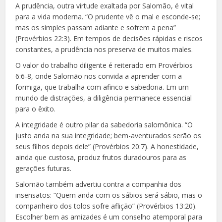
A prudência, outra virtude exaltada por Salomão, é vital
para a vida moderna. “O prudente vê o mal e esconde-se;
mas os simples passam adiante e sofrem a pena”
(Provérbios 22:3). Em tempos de decisões rápidas e riscos
constantes, a prudência nos preserva de muitos males.
O valor do trabalho diligente é reiterado em Provérbios
6:6-8, onde Salomão nos convida a aprender com a
formiga, que trabalha com afinco e sabedoria. Em um
mundo de distrações, a diligência permanece essencial
para o êxito.
A integridade é outro pilar da sabedoria salomônica. “O
justo anda na sua integridade; bem-aventurados serão os
seus filhos depois dele” (Provérbios 20:7). A honestidade,
ainda que custosa, produz frutos duradouros para as
gerações futuras.
Salomão também advertiu contra a companhia dos
insensatos: “Quem anda com os sábios será sábio, mas o
companheiro dos tolos sofre aflição” (Provérbios 13:20).
Escolher bem as amizades é um conselho atemporal para