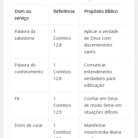
Dom ou
Referência
Propósito bíblico
serviço
Palavra da
1
Aplicar a verdade
sabedoria
Coríntios
de Deus com
12:8
discernimento
santo
Palavra do
1
Comunicar
conhecimento
Coríntios
entendimento
12:8
verdadeiro para
edificação
Fé
1
Confiar em Deus
Coríntios
de modo firme em
12:9
situações difíceis
Dons de curar
1
Manifestar
Coríntios
misericórdia divina