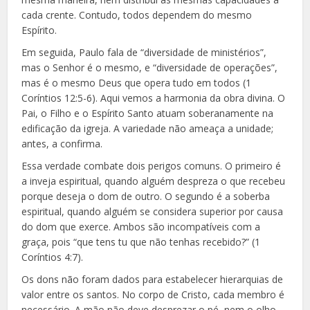
cada crente. Contudo, todos dependem do mesmo
Espírito.
Em seguida, Paulo fala de “diversidade de ministérios”,
mas o Senhor é o mesmo, e “diversidade de operações”,
mas é o mesmo Deus que opera tudo em todos (1
Coríntios 12:5-6). Aqui vemos a harmonia da obra divina. O
Pai, o Filho e o Espírito Santo atuam soberanamente na
edificação da igreja. A variedade não ameaça a unidade;
antes, a confirma.
Essa verdade combate dois perigos comuns. O primeiro é
a inveja espiritual, quando alguém despreza o que recebeu
porque deseja o dom de outro. O segundo é a soberba
espiritual, quando alguém se considera superior por causa
do dom que exerce. Ambos são incompatíveis com a
graça, pois “que tens tu que não tenhas recebido?” (1
Coríntios 4:7).
Os dons não foram dados para estabelecer hierarquias de
valor entre os santos. No corpo de Cristo, cada membro é
necessário. A mão não deve desprezar o pé, nem o olho