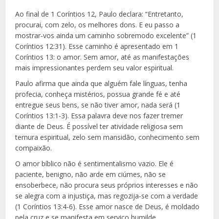
Ao final de 1 Coríntios 12, Paulo declara: “Entretanto,
procurai, com zelo, os melhores dons. E eu passo a
mostrar-vos ainda um caminho sobremodo excelente” (1
Coríntios 12:31). Esse caminho é apresentado em 1
Coríntios 13: o amor. Sem amor, até as manifestações
mais impressionantes perdem seu valor espiritual.
Paulo afirma que ainda que alguém fale línguas, tenha
profecia, conheça mistérios, possua grande fé e até
entregue seus bens, se não tiver amor, nada será (1
Coríntios 13:1-3). Essa palavra deve nos fazer tremer
diante de Deus. É possível ter atividade religiosa sem
ternura espiritual, zelo sem mansidão, conhecimento sem
compaixão.
O amor bíblico não é sentimentalismo vazio. Ele é
paciente, benigno, não arde em ciúmes, não se
ensoberbece, não procura seus próprios interesses e não
se alegra com a injustiça, mas regozija-se com a verdade
(1 Coríntios 13:4-6). Esse amor nasce de Deus, é moldado
pela cruz e se manifesta em serviço humilde.