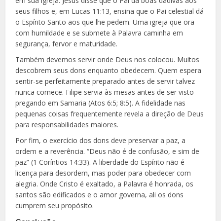
em sua igreja. Jesus disse que o Pai dá boas dádivas aos
seus filhos e, em Lucas 11:13, ensina que o Pai celestial dá
o Espírito Santo aos que lhe pedem. Uma igreja que ora
com humildade e se submete à Palavra caminha em
segurança, fervor e maturidade.
Também devemos servir onde Deus nos colocou. Muitos
descobrem seus dons enquanto obedecem. Quem espera
sentir-se perfeitamente preparado antes de servir talvez
nunca comece. Filipe servia às mesas antes de ser visto
pregando em Samaria (Atos 6:5; 8:5). A fidelidade nas
pequenas coisas frequentemente revela a direção de Deus
para responsabilidades maiores.
Por fim, o exercício dos dons deve preservar a paz, a
ordem e a reverência. “Deus não é de confusão, e sim de
paz” (1 Coríntios 14:33). A liberdade do Espírito não é
licença para desordem, mas poder para obedecer com
alegria. Onde Cristo é exaltado, a Palavra é honrada, os
santos são edificados e o amor governa, ali os dons
cumprem seu propósito.