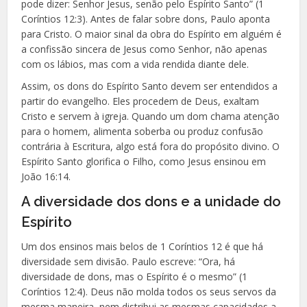
pode dizer: Senhor Jesus, senão pelo Espírito Santo” (1
Coríntios 12:3). Antes de falar sobre dons, Paulo aponta
para Cristo. O maior sinal da obra do Espírito em alguém é
a confissão sincera de Jesus como Senhor, não apenas
com os lábios, mas com a vida rendida diante dele.
Assim, os dons do Espírito Santo devem ser entendidos a
partir do evangelho. Eles procedem de Deus, exaltam
Cristo e servem à igreja. Quando um dom chama atenção
para o homem, alimenta soberba ou produz confusão
contrária à Escritura, algo está fora do propósito divino. O
Espírito Santo glorifica o Filho, como Jesus ensinou em
João 16:14.
A diversidade dos dons e a unidade do
Espírito
Um dos ensinos mais belos de 1 Coríntios 12 é que há
diversidade sem divisão. Paulo escreve: “Ora, há
diversidade de dons, mas o Espírito é o mesmo” (1
Coríntios 12:4). Deus não molda todos os seus servos da
mesma maneira, nem distribui as mesmas capacidades a