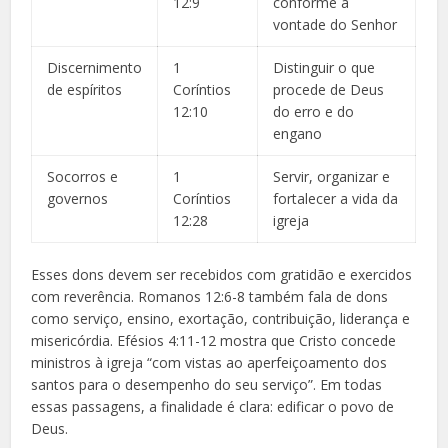
12:9
conforme a
vontade do Senhor
Discernimento
1
Distinguir o que
de espíritos
Coríntios
procede de Deus
12:10
do erro e do
engano
Socorros e
1
Servir, organizar e
governos
Coríntios
fortalecer a vida da
12:28
igreja
Esses dons devem ser recebidos com gratidão e exercidos
com reverência. Romanos 12:6-8 também fala de dons
como serviço, ensino, exortação, contribuição, liderança e
misericórdia. Efésios 4:11-12 mostra que Cristo concede
ministros à igreja “com vistas ao aperfeiçoamento dos
santos para o desempenho do seu serviço”. Em todas
essas passagens, a finalidade é clara: edificar o povo de
Deus.